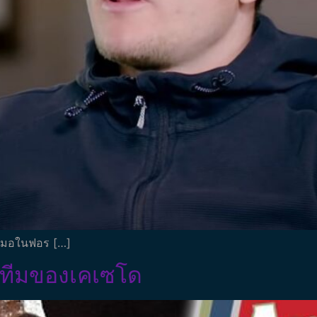
ำเสมอในฟอร […]
ยทีมของเคเซโด