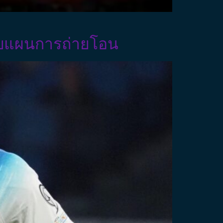
ปรับแผนการถ่ายโอน