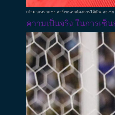
เข้ามาแทรกแซง อาร์เซนอลต้องการได้ตัวมอยเซธ 
ความเป็นจริง ในการเซ็