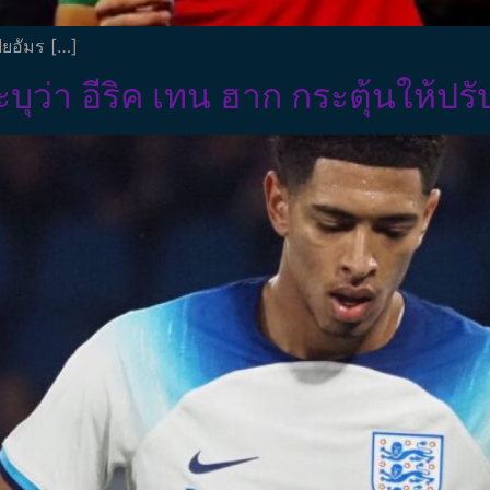
ฟียอัมร […]
ะบุว่า อีริค เทน ฮาก กระตุ้นให้