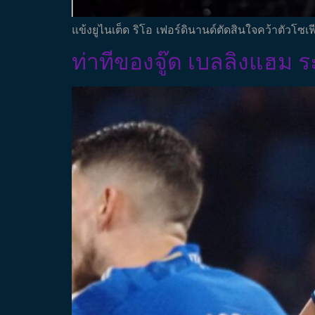
แข้งยูไนเต็ด ริโอ เฟอร์ดินานด์ตัดสินใจคว้าตัวโซเ
ท่าทีของจู๊ด เบลลิงแฮม ร