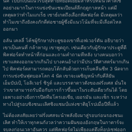
นิค โป๊ปก็เป็นแนวรับสุดท้ายที่ยอดเยี่ยมสำหรับทีมนิวคาสเซิ
ลอย่างมากในการแข่งขันแชมเปียนส์ลีกฤดูกาลหน้า แต่มี
เหตุผลว่าทำไมแกเร็ธ เซาธ์เกตถึงเลือกพิคฟอร์ด มีเหตุผลว่า
ทำไมเขาถึงยังคงภักดีต่อชายผู้ซึ่งมีแนวโน้มที่จะมีเลือดไหล
ออกมา
อลัน เคลลี่ โค้ชผู้รักษาประตูของเขาที่เอฟเวอร์ตัน อธิบายว่า
เขาเป็นคนที่ กล้าหาญ เขาพูดถูก. เช่นเดียวกับผู้รักษาประตูที่ดี
พิคฟอร์ดทำหน้าที่ก่อนและถามคำถามทีหลัง บางคนบอกว่า
เขาแสดงออกมากเกินไป บางคนอ้างว่ามีประวัติศาสตร์มากเกิน
ไป พิคฟอร์ดสามารถตอบโต้กลับด้วยการเก็บคลีนชีท 3 นัดจาก
การแข่งขันฟุตบอลโลก 4 นัด เขาจะเผชิญหน้ากับคีลิยัน
เอ็มบัปเป้, โอลิเวอร์ ชิรูด์ และบรรดาดาวดังของฝรั่งเศส มั่นใจ
ว่าเขาสามารถรับมือกับการก้าวขึ้นมาในระดับเดียวกันได้ โดย
เฉพาะอย่างยิ่งการปิดทีมโครเอเชีย, เยอรมัน และเช็ก ระหว่าง
ทางไปสู่รอบชิงชนะเลิศชิงแชมป์แห่งชาติยุโรปเมื่อปีที่แล้ว
ไม่ต้องสงสัยเลยว่าฝรั่งเศสจะนำพลังยิงมาสู่รอบก่อนรองชนะ
เลิศ ทำให้เราทุกคนกังวลว่าความฝันของอังกฤษในกาตาร์จะ
จบลงก่อนเวลาอันควร แต่พิคฟอร์ดไม่เพียงแค่ดึงท็อปเซฟออก