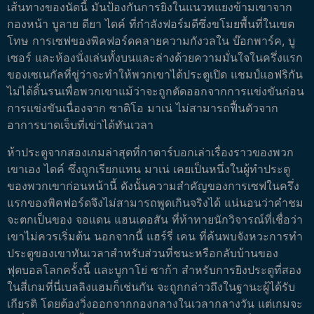
เส้นทางของนัดนี้ มันป้องกันการยิงในแนวทแยงข้ามเขาจาก
กองหน้า บูลาย ดียา ไดค์ ที่กำลังฟอร์มดีซึ่งขโมยพื้นที่ในเขต
โทษ การเซฟของพิคฟอร์ดคลายความกังวลใน บ๊อกพาร์ค, บู
เซอร์ และห้องนั่งเล่นทั้งบนและล่างด้วยความมั่นใจในครึ่งแรก
ของเซเนกัลที่ขู่ว่าจะทำให้พวกเขาได้ประตูเปิด แชมป์แอฟริกัน
ไม่ได้ดิ้นรนเพื่อพวกเขาแม้ว่าจะถูกตัดออกจากการแข่งขันก่อน
การแข่งขันเนื่องจาก ซาดิโอ มาเน่ ไม่สามารถฟื้นตัวจาก
อาการบาดเจ็บที่เข่าได้ทันเวลา
ห้าประตูจากสองเกมล่าสุดที่กาตาร์บอกเล่าเรื่องราวของพวก
เขาเอง ไดค์ ซึ่งถูกเรียกแทน มาเน่ เคยเป็นหนึ่งในผู้ทำประตู
ของพวกเขาก่อนหน้านี้ ดังนั้นความสำคัญของการเซฟในครึ่ง
แรกของพิคฟอร์ดจึงไม่สามารถพูดเกินจริงได้ แน่นอนว่าคำชม
จะตกเป็นของ จอแดน แฮนเดอสัน ที่ท้าทายนักวิจารณ์ที่เชื่อว่า
เขาไม่ควรเริ่มต้น นอกจากนี้ แฮร์รี่ เคน ที่ค้นพบจังหวะการทำ
ประตูของเขาทันเวลาสำหรับส่วนที่ชนะหรือกลับบ้านของ
ฟุตบอลโลกครั้งนี้ และบูกาโย่ ซาก้า สำหรับการยิงประตูที่สอง
ในสี่เกมที่นี่เบลลิงแฮมก็เช่นกัน จะถูกกล่าวถึงในฐานะผู้ได้รับ
เกียรติ โดยต้องวิ่งออกจากกองกลางในเวลากลางวัน แต่เกมจะ