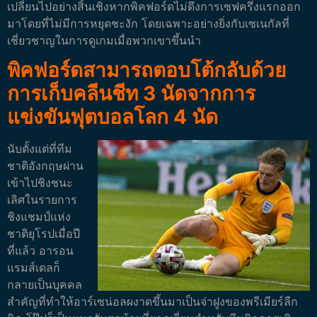
เปลี่ยนไปอย่างสิ้นเชิงหากพิคฟอร์ดไม่ดึงการเซฟครึ่งแรกออก
มาโดยที่ไม่มีการหยุดชะงัก โดยเฉพาะอย่างยิ่งกับเซเนกัลที่
เชี่ยวชาญในการดูเกมเมื่อพวกเขาขึ้นนำ
พิคฟอร์ดสามารถตอบโต้กลับด้วย
การเก็บคลีนชีท 3 นัดจากการ
แข่งขันฟุตบอลโลก 4 นัด
นับตั้งแต่ที่ทีม
ชาติอังกฤษผ่าน
เข้าไปชิงชนะ
เลิศในรายการ
ชิงแชมป์แห่ง
ชาติยุโรปเมื่อปี
ที่แล้ว อารอน
แรมส์เดลก็
กลายเป็นบุคคล
สำคัญที่ทำให้อาร์เซน่อลผงาดขึ้นมาเป็นจ่าฝูงของพรีเมียร์ลีก