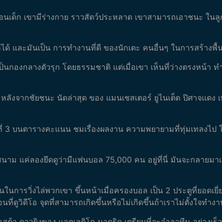
ตอนเด็ก เขามีร่างกาย ราวสัตว์ประหลาด เขาสามารถเอาชนะ ในลู
ทำได้ และมันเป็น การทำงานที่ดี ของนักเตะ คนอื่นๆ ในการสร้างพื้น
เป็นกองกลางตัวรุก โดยธรรมชาติ แต่เมื่อเขา เห็นที่ว่างตรงหน้า 
ลังจากชัยชนะ นัดล่าสุด ของ แมนเชสเตอร์ ยูไนเต็ด ปิศาจแดง เพิ
งที่ 3 บนตารางคะแนน ชมเรื่องผลงาน ความพยายามที่ทุ่มเทลงไป ในวั
นสนาม แค่ลองยึดดูว่ามีแฟนบอล 75,000 คน อยู่ที่นี่ มันจะกลายมา
 มีแผนในการวิ่งไล่พวกเขา ขึ้นหน้าเมื่อครองบอล เป็น 2 ประตูที่ยอด
ตอนที่ดูวิดีโอ จุดที่สามารถเกิดขึ้นหรือไม่เกิดขึ้นถ้าเราไม่ตั้ง
้ คอสต้า ดาวยิงของ แอตเลติโก มาดริด เตรียมที่จะอำลาทีม อย่างเ