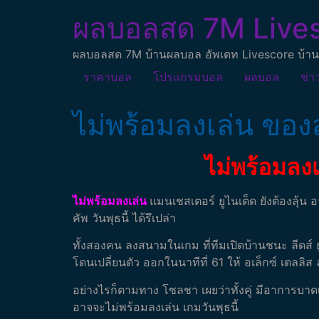
ผลบอลสด 7M Live
ผลบอลสด 7M บ้านผลบอล อัพเดท Livescore บ้าน
ราคาบอล
โปรแกรมบอล
ผลบอล
ข่า
ไม่พร้อมลงเล่น ของ
ไม่พร้อมลง
ไม่พร้อมลงเล่น
แมนเชสเตอร์ ยูไนเต็ด ยังต้องลุ้
คัพ วันพุธนี้ ได้รึเปล่า
ทั้งสองคน ลงสนามในเกม ที่ทีมเปิดบ้านชนะ ลีดส์ ย
โดนเปลี่ยนตัว ออกในนาทีที่ 61 ให้ อเล็กซ์ เตลล
อย่างไรก็ตามทาง โซลชา เผยว่าทั้งคู่ มีอาการบาดเจ
อาจจะไม่พร้อมลงเล่น เกมวันพุธนี้