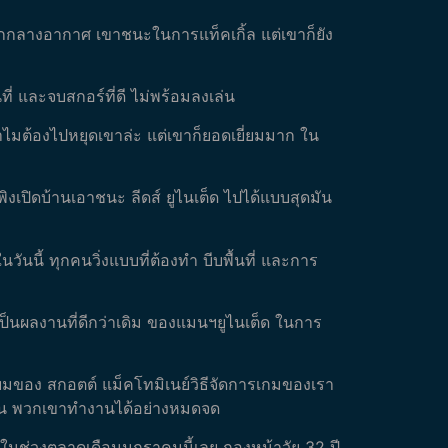
กกลางอากาศ เขาชนะในการแท็คเกิ้ล แต่เขาก็ยัง
ที่ และจบสกอร์ที่ดี ไม่พร้อมลงเล่น
ทำไมต้องไปหยุดเขาล่ะ แต่เขาก็ยอดเยี่ยมมาก ใน
งเปิดบ้านเอาชนะ ลีดส์ ยูไนเต็ด ไปได้แบบสุดมัน
นนี้ ทุกคนวิ่งแบบที่ต้องทำ บีบพื้นที่ และการ
เป็นผลงานที่ดีกว่าเดิม ของแมนฯยูไนเต็ด ในการ
เยี่ยมของ สกอตต์ แม็คโทมิเนย์วิธีจัดการเกมของเรา
ใจทำงาน พวกเขาทำงานได้อย่างหมดจด
ร็วในช่วงตลาดเดือนมกราคมนี้เลย กองหน้าวัย 32 ปี