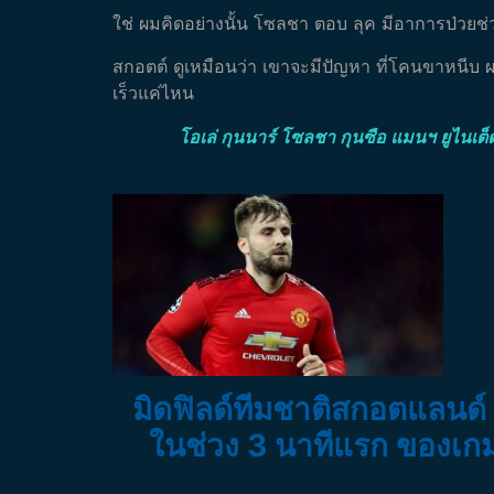
ใช่ ผมคิดอย่างนั้น โซลชา ตอบ ลุค มีอาการป่วยช่วง
สกอตต์ ดูเหมือนว่า เขาจะมีปัญหา ที่โคนขาหนีบ ผมยัง
เร็วแค่ไหน
โอเล่ กุนนาร์ โซลชา กุนซือ แมนฯ ยูไนเต
มิดฟิลด์ทีมชาติสกอตแลนด์ 
ในช่วง 3 นาทีแรก ของเกม ทั