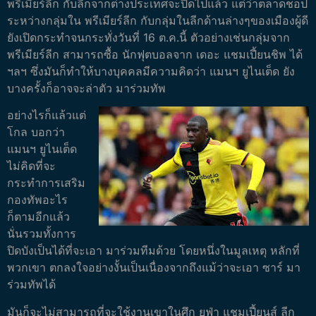
พรีเมียร์ลีก กับลีกจากต่างประเทศจะปิดไปแล้ว แต่ว่าตลาดช็อป
ระหว่างกลุ่มใน พรีเมียร์ลีก กับกลุ่มในลีกด้านล่างๆของเมืองผู้ดี
ยังเปิดกระทำจนกระทั่งวันที่ 16 ต.ค.นี้ ตัวอย่างเช่นกลุ่มจาก
พรีเมียร์ลีก สามารถซื้อ นักฟุตบอลจาก เดอะ แชมเปี้ยนชิพ ได้
ฯลฯ ซึ่งมันก็ทำให้บางบุคคลมีความคิดว่า แมนฯ ยูไนเต็ด ยัง
บางครั้งก็อาจจะล่าตัว มาร่วมทัพ
อย่างไรก็แล้วแต่
โกล บอกว่า
แมนฯ ยูไนเต็ด
ไม่คิดที่จะ
กระทำการเสริม
กองทัพอะไร
ก็ตามอีกแล้ว
นั่นรวมทั้งการ
ปิดบังเป็นได้ที่จะเอา มาร่วมทีมด้วย โดยหนึ่งในมูลเหตุ หลักที่
พวกเขา ตกลงใจอย่างงั้นเป็นเนื่องจากถึงแม้ว่าจะเอา ซาร์ มา
ร่วมทัพได้
มันก็จะไม่สามารถที่จะใช้งานเขาในศึก ยูฟ่า แชมเปี้ยนส์ ลีก