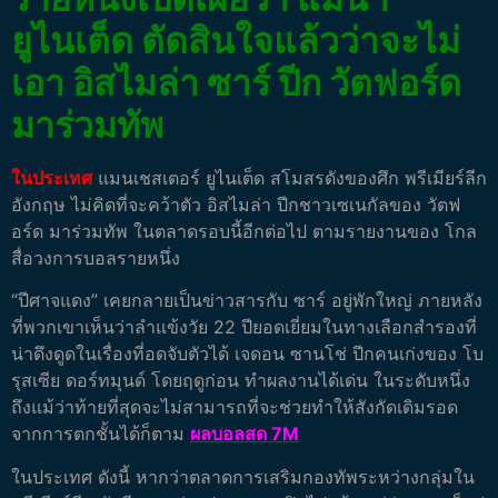
ยูไนเต็ด ตัดสินใจแล้วว่าจะไม่
เอา อิสไมล่า ซาร์ ปีก วัตฟอร์ด
มาร่วมทัพ
ในประเทศ
แมนเชสเตอร์ ยูไนเต็ด สโมสรดังของศึก พรีเมียร์ลีก
อังกฤษ ไม่คิดที่จะคว้าตัว อิสไมล่า ปีกชาวเซเนกัลของ วัตฟ
อร์ด มาร่วมทัพ ในตลาดรอบนี้อีกต่อไป ตามรายงานของ โกล
สื่อวงการบอลรายหนึ่ง
“ปีศาจแดง” เคยกลายเป็นข่าวสารกับ ซาร์ อยู่พักใหญ่ ภายหลัง
ที่พวกเขาเห็นว่าลำแข้งวัย 22 ปียอดเยี่ยมในทางเลือกสำรองที่
น่าดึงดูดในเรื่องที่อดจับตัวได้ เจดอน ซานโช่ ปีกคนเก่งของ โบ
รุสเซีย ดอร์ทมุนด์ โดยฤดูก่อน ทำผลงานได้เด่น ในระดับหนึ่ง
ถึงแม้ว่าท้ายที่สุดจะไม่สามารถที่จะช่วยทำให้สังกัดเดิมรอด
จากการตกชั้นได้ก็ตาม
ผลบอลสด 7M
ในประเทศ ดังนี้ หากว่าตลาดการเสริมกองทัพระหว่างกลุ่มใน