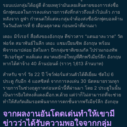
รอบแบ่งกลุ่มได้อยู่ดี ด้วยเหตุว่ามันเลยเส้นตายของการส่งชื่อ
นักฟุตบอลในการลงเล่นรายการดังที่กล่าวถึงแล้วไปแล้ว ภาย
หลังจาก ยูฟ่า กำหนดให้แต่ละกลุ่มจำต้องส่งชื่อนักฟุตบอลด้าน
ในวันอังคารที่ 6 เดือนตุลาคม ก่อนหน้าที่ผ่านมา
เดอะ มิร์เรอร์ สื่อดังของอังกฤษ ตีข่าวสาร “แตนอาละวาด” วัต
ฟอร์ด สมาพันธ์ในลีก เดอะ แชมเปียนชิพ อังกฤษ พร้อม
พิจารณาปล่อย อิสไมลา ปีกกลุ่มชาติเซเนกัล ไปร่วมกองทัพ
“ลิเวอร์พูล” หงส์แดง สมาคมยักษ์ใหญที่ศึกพรีเมียร์ลีก อังกฤษ
หากได้ค่าจ้าง 40 ล้านปอนด์ (ราวๆ 1,613 ล้านบาท)
สำหรับ ซาร์ วัย 22 ปี โชว์ฟอร์มส่วนตัวได้ดีเยี่ยม ซัดไป 6
ประตู กับอีก 4 แอสซิสต์ จากการลงเล่น 30 นัดหมายรวมทุก
รายการในช่วงฤดูกาลก่อนหน้านี้ที่ผ่านมา โดย 2 ประตูในนั้น
เป็นการยิงใส่หงส์แดงเมื่อก.พ.ด้วย แต่ว่าก็ไม่สามารถที่จะช่วย
ทำให้สังกัดเดิมรอดพ้นจากการตกชั้นจากพรีเมียร์ลีก อังกฤษ
จากผลงานอันโดดเด่นทำให้เขามี
ข่าวว่าได้รับความพอใจจากกลุ่ม