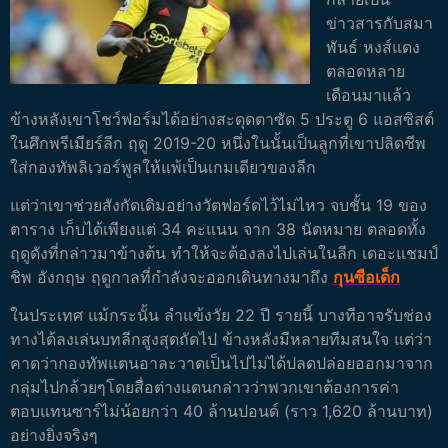
ข่าวสารกับสมา
พันธ์ หงส์แดง
ตลอดหลาย
เดือนมาแล้ว
ข้างหลังเขาโชว์ฟอร์มได้อย่างสะดุดตาซัด 5 ประตู 6 แอสซิสต์
ในศึกพรีเมียร์ลีก ฤดู 2019-20 หนึ่งในนั้นเป็นลูกที่เขาปลิดชีพ
ใส่กองทัพลิเวอร์พูลให้แพ้เป็นเกมเดียวของลีก
แต่ว่าเขาช่วยสังกัดเดิมอย่างวัตฟอร์ดไว้ไม่ไหว จบชั้น 19 ของ
ตาราง เก็บได้เพียงแต่ 34 คะแนน จาก 38 นัดหมาย ตลอดทั้ง
ฤดูดังที่กล่าวมาข้างต้น ทำให้จะต้องลงไปเล่นในลีก เดอะแชมป์
ชิพ อังกฤษ ฤดูกาลที่กำลังจะออกเดินทางมาถึง
กุนซือเด็ก
ในประเทศ แม้กระนั้น ลำแข้งวัย 22 ปี รายนี้ บางทีอาจรับช่อง
ทางได้ลงเล่นบทลีกสูงสุดถัดไป ข้างหลังมีหลายทีมสนใจ แต่ว่า
คาดว่ากองทัพแตนอาละวาดเป็นไปไม่ได้ปลดปล่อยออกมาจาก
กลุ่มไปกล้วยๆโดยสื่อต่างแดนกล่าวว่าพวกเขาต้องการค่า
ตอบแทนซาร์ไม่น้อยกว่า 40 ล้านปอนด์ (ราว 1,620 ล้านบาท)
อย่างยิ่งจริงๆ