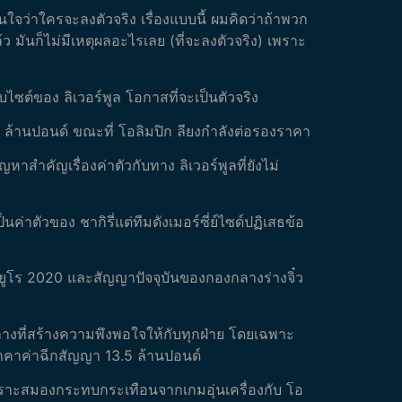
ินใจว่าใครจะลงตัวจริง เรื่องแบบนี้ ผมคิดว่าถ้าพวก
 มันก็ไม่มีเหตุผลอะไรเลย (ที่จะลงตัวจริง) เพราะ
ว็บไซต์ของ ลิเวอร์พูล โอกาสที่จะเป็นตัวจริง
.7 ล้านปอนด์ ขณะที่ โอลิมปิก ลียงกำลังต่อรองราคา
หาสำคัญเรื่องค่าตัวกับทาง ลิเวอร์พูลที่ยังไม่
่าตัวของ ชากิรี่แต่ทีมดังเมอร์ซี่ย์ไซด์ปฏิเสธข้อ
นศึกยูโร 2020 และสัญญาปัจจุบันของกองกลางร่างจิ๋ว
กลางที่สร้างความพึงพอใจให้กับทุกฝ่าย โดยเฉพาะ
นราคาค่าฉีกสัญญา 13.5 ล้านปอนด์
 เพราะสมองกระทบกระเทือนจากเกมอุ่นเครื่องกับ โอ