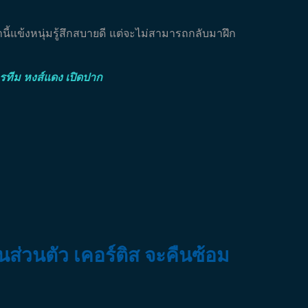
นี้แข้งหนุ่มรู้สึกสบายดี แต่จะไม่สามารถกลับมาฝึก
รทีม หงส์แดง เปิดปาก
นส่วนตัว เคอร์ติส จะคืนซ้อม