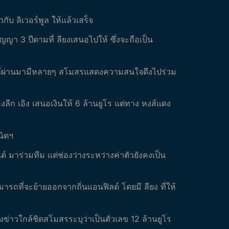
บ ลิเวอร์พูล ให้แล้วเสร็จ
า 3 ปีตามที่ ลียงเสนอไปให้ ซึ่งจะถือเป็น
 และที่ผ่านมามีหลายๆ สโมสรแสดงความสนใจดึงไปร่วม
องลีก เอิง เสนอเงินให้ 6 ล้านยูโร แต่ทาง หงส์แดง
นิตฯ
ด์ มาร่วมทีม แต่ช่องว่างระหว่างค่าตัวยังคงเป็น
มารถที่จะย้ายออกจากถิ่นแอนฟิลด์ โดยมี ลียง ที่ให้
ล่งข่าวใกล้ชิดสโมสรระบุว่าเป็นตัวเลข 12 ล้านยูโร