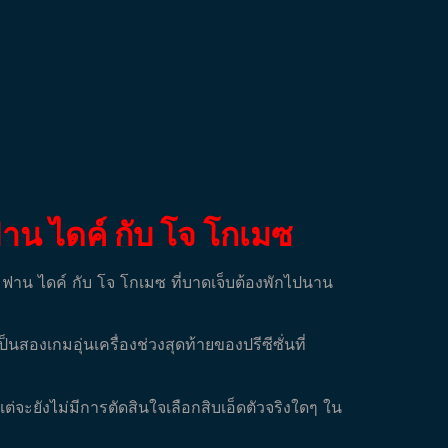
ฟาน ไดค์ กับ โจ โกเมซ
ิล ฟาน ไดค์ กับ โจ โกเมซ ที่บาดเจ็บต้องพักไปนาน
สองเกมอุ่นเครื่องช่วงสุดท้ายของปรีซีซั่นที่
แต่จะยังไม่มีการตัดสินใจเลือกสิบเอ็ดตัวจริงใดๆ ใน