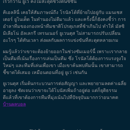
เร็วกว่านี้ ยูเว่ คงไม่สะดุดช่วงต้นซีซั่น
คิเอลลินี่ เคยให้สัมภาษณ์ถึง โรนัลโด้ที่ย้ายไปอยู่กับ แมนเชส
เตอร์ ยูไนเต็ด ในทำนองไม่ดีมาแล้ว และครั้งนี้ก็ยังคงชี้ว่า การ
อำลาทีมของกองหน้าทีมชาติโปรตุเกสที่ช้าเกินไป ทำให้ มัสซิ
มิเลียโน่ อัลเลกรี เทรนเนอร์ ยูเวนตุส ไม่สามารถปรับเปลี่ยน
อะไรๆ ได้ทันเวลา ส่งผลกับผลการแข่งขันที่สะดุดหลายเกม
ผมรู้แล้วว่าเขาจะต้องย้ายออกในช่วงซัมเมอร์นี้ เพราะเรากลาย
เป็นทีมที่เน้นเรื่องการเล่นเป็นทีม ซึ่ง โรนัลโด้ต้องการแรงจูงใจ
ใหม่ๆ และทีมที่เล่นเพื่อเขา เมื่อเขาค้นพบทีมนั้น เขาสามารถ
ชี้ขาดได้เสมอ เหมือนตอนที่อยู่ ยูเว่ เช่นกัน
ยูเวนตุส เริ่มต้นกระบวนการต่อสัญญา และพยายามลดค่าเฉลี่ย
อายุลง ชัดเจนว่าเขาจะได้โบนัสเพิ่มถ้าอยู่ต่อ แต่ก็ยุติธรรม
ดีแล้วที่เขาต้องการทีมที่มุ่งเน้นไปที่ปัจจุบันมากกว่าอนาคต
บ้านผลบอล