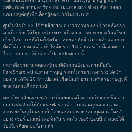
กิตติมศักดิ์ จากมหาวิทยาลัยแมนเชสเตอร์ ข้างหลังเขาออก
แคมเปญต่อสู้เพื่อเด็กๆผู้อดอยากในประเทศ
ศูนย์หน้าวัย 22 ได้รับเสียงยกย่องจากทั่วทุกแห่ง ข้างหลังออก
มาเรียกร้องให้รัฐบาลไตร่ตรองเรื่องอาการช่วงกลางวันฟรีของ
เด็กๆใหม่ กระทั่งในที่สุดรัฐบาลยอมกลับลำไม่ยกเลิกแผนการ
ดังที่ได้กล่าวมาแล้ว ทำให้เด็กราว 1.3 ล้านคน ไม่ต้องอดยาก
ในสถานการณ์ที่เปลี่ยนไปจากปกติแบบนี้
เวลาเดียวกัน หัวหอกกลุ่มชาติอังกฤษยังประสานมือกับ
FareShare หน่วยงานการบุญ รวมทั้งสามารถหารายได้เข้า
กองทุนได้ถึง 20 ล้านปอนด์ เพื่อเป็นค่าอาหารสำหรับราษฎรที่
ขาดในตอนล็อคดาวน์
มหาวิทยาลัยแมนเชสเตอร์ก็เลยตกลงใจมอบปริญญาปริญญา
เอกกิตติมศักดิ์ให้กับแรชฟอร์ด เพื่อตอบแทนคุณสวยความดี
งามที่ยิ่งใหญ่ในคราวนี้ โดยก่อนหน้าที่ผ่านมาบุคคลที่โด่งดัง
อย่าง เซอร์ อเล็กซ์ เฟอร์กุสัน รวมทั้ง เซอร์ บ็อบบี้ ต่างเคยได้
รับเกียรติยศแบบนี้มาแล้ว