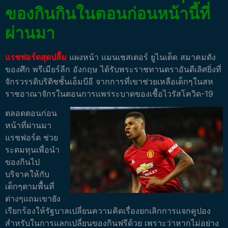
ของกินกินในตอนก่อนหน้านี้ที่
ผ่านมา
แรชฟอร์ดสุดปลื้ม
แผงหน้า แมนเชสเตอร์ ยูไนเต็ด สมาคมดัง
ของศึก พรีเมียร์ลีก อังกฤษ ได้รับพระราชทานตราอันดีเลิศยิ่งที่
จักรวรรดิบริติชชั้นเอ็มบีอี จากการที่เขาช่วยเหลือเด็กๆในสห
ราชอาณาจักรในตอนการแพร่ระบาดของเชื้อไวรัสโควิด-19
ตลอดตอนก่อน
หน้าที่ผ่านมา
แรชฟอร์ด ช่วย
ระดมทุนเพื่อนำ
ของกินไป
บริจาคให้กับ
เด็กๆตามพื้นที่
ต่างๆแถมเขายัง
เรียกร้องให้รัฐบาลเปลี่ยนความคิดเรื่องยกเลิกการแจกคูปอง
สำหรับในการแลกเปลี่ยนของกินฟรีด้วย เพราะว่าหากไม่อย่าง