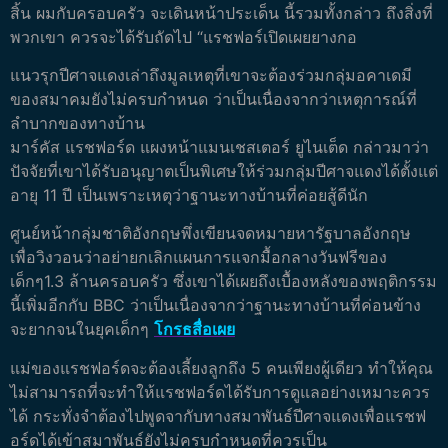
สิ้น ผมกับครอบครัว จะเดินหน้าประเด็น นี้รวมทั้งกล่าว ถึงสิ่งที่
พวกเขา ควรจะได้รับถัดไป “แรชฟอร์เปิดเผยยางกอ
แนวรุกปีศาจแดงเล่าถึงมูลเหตุที่เขาจะต้องร่วมกลุ่มอคาเดมี
ของสมาคมยังไม่ครบกำหนด ว่าเป็นเนื่องจากว่าเหตุการณ์ที่
ลำบากของทางบ้าน
มาร์คัส แรชฟอร์ด แผงหน้าแมนเชสเตอร์ ยูไนเต็ด กล่าวมาว่า
ปัจจัยที่เขาได้รับอนุญาตเป็นพิเศษให้ร่วมกลุ่มปีศาจแดงได้ตั้งแต่
อายุ 11 ปี เป็นเพราะเหตุว่าฐานะทางบ้านที่ค่อยสู้ดีนัก
ศูนย์หน้ากลุ่มชาติอังกฤษพึ่งเขียนจดหมายหารัฐบาลอังกฤษ
เพื่อวิงวอนว่าอย่ายกเลิกแผนการแจกมื้อกลางวันฟรีของ
เด็กๆ1.3 ล้านครอบครัว ซึ่งเขาได้เผยถึงเบื้องหลังของพฤติกรรม
นี้เพิ่มอีกกับ BBC ว่าเป็นเนื่องจากว่าฐานะทางบ้านที่ค่อนข้าง
จะยากจนในยุคเด็กๆ
โกรธสื่อเผย
แม่ของแรชฟอร์ดจะต้องเลี้ยงลูกถึง 5 คนเพียงผู้เดียว ทำให้คุณ
ไม่สามารถที่จะทำให้แรชฟอร์ดได้รับการดูแลอย่างเหมาะควร
ได้ กระทั่งจำต้องไปพูดจากับทางสมาพันธ์ปีศาจแดงเพื่อแรชฟ
อร์ดได้เข้าสมาพันธ์ยังไม่ครบกำหนดที่ควรเป็น