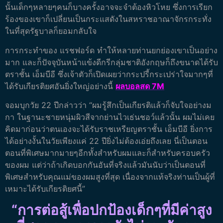
นั้นเด็กๆหลายๆคนก็บางครั้งอาจจะจำต้องหิวโหย ซึ่งการเรียก
ร้องของเขาก็เปลี่ยนเป็นกระแสดังในสหราชอาณาจักรกระทั่ง
ในที่สุดรัฐบาลก็ยอมกลับใจ
การกระทำของ แรชฟอร์ด ทำให้หลายท่านยกย่องเขาเป็นอย่าง
มาก และก็ปัจจุบันหน้าแข้งดีกรีกลุ่มชาติอังกฤษก็ถึงขนาดได้รับ
ตราชั้น เอ็มบีอี ซึ่งเจ้าตัวก็เปิดเผยว่ากระปรี้กระเปร่าใจมากๆที่
ได้รับเกียรติยศอันยิ่งใหญ่อย่างนี้
ผลบอลสด 7M
จอมบุกวัย 22 ปีกล่าวว่า “ผมรู้สึกเป็นเกียรติแล้วก็จับใจอย่างม
กา ในฐานะชายหนุ่มผิวสีจากย่านไวเธ่นชอว์แล้วนั้น ผมไม่เคย
คิดมาก่อนว่าตนเองจะได้รับราชเหรียญตราชั้น เอ็มบีอี ยิ่งการ
ได้อย่างงั้นในวัยเพียงแค่ 22 ปียิ่งไม่ต้องเอ่ยถึงเลย นี่เป็นตอน
ตอนที่พิเศษมากมายๆอีกทั้งสำหรับผมและก็สำหรับครอบครัว
ของผม แต่ว่าถ้าเกิดบอกกันอันที่จริงแล้วมันนับว่าเป็นตอนที่
พิเศษสำหรับคุณแม่ของผมสูงที่สุด เนื่องจากแท้จริงท่านเป็นผู้ที่
เหมาะได้รับเกียรติยศนี้”
“การต่อสู้เพื่อปกป้องเด็กๆที่มีค่าสูง