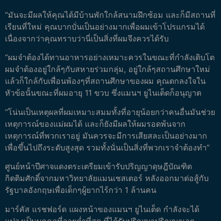
“มันจะมีผลให้คุณได้มีบ้านพักใกล้สนามฝึกซ้อม และก็มีสถานที่
เรียนที่ใหม่ คุณบากบั่นเป็นอย่างมากเพื่อผมเข้าโปรแกรมได้
เนื่องจากว่าคุณทราบว่านี่เป็นสิ่งที่ผมจึงควรได้รับ
“ผมจำต้องได้ทานอาหารอย่างเหมาะควรในขณะที่กำลังเติบโต
ผมจำต้องอยู่ใกล้ๆกับสหายร่วมกลุ่ม, อยู่ใกล้ๆสถานศึกษาใหม่
แล้วก็ใกล้กับเพื่อนพ้องๆที่สถานศึกษาของผม คุณตกลงใจใน
หัวข้อนั้นขณะที่ผมอายุ 11 ขวบ ซึ่งแมนฯ ยูไนเต็ดก็อนุญาต
“โน่นเป็นเหตุผลที่ผมเหมาะสมมทั้งที่อายุน้อยกว่าคนอื่นมันช่วย
เหตุการณ์ของแม่ผมได้ และก็ยังมีผลให้ผมรอดพ้นจาก
เหตุการณ์ที่พวกเราอยู่ มันควรจะมีการเสียสละเป็นอย่างมาก
เพื่อขึ้นไปถึงระดับสูงสุด รวมทั้งนั่นเป็นสิ่งที่พวกเราจำต้องทำ”
ศูนย์หน้าปีศาจแดงตระเตรียมเข้ารับปริญญาดุษฎีบัณฑิต
กิตติมศักดิ์จากมหาวิทยาลัยแมนเชสเตอร์ หลังออกมาต่อสู้กับ
รัฐบาลอังกฤษเพื่อเด็กๆผู้ยากไร้กว่า 1 ล้านคน
มาร์คัส แรชฟอร์ด แผงหน้าของแมนฯ ยูไนเต็ด กำลังจะได้
แปลงเป็นบุคคลที่อายุต่ำที่สุด ที่ได้รับปริญญาปริญญาเอก