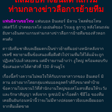
ท่ามกลางข่าวลือการย้ายทีม
แฟนมิลานขอโทษ
แฟนบอล อินเตอร์ มิลาน โพสต์ขอโทษ
เฟเดริโก้ ปาสตอเรลโล่ เอเย่นต์ของ โรเมลู ลูกากู หลังโดนถล่ม
ยับทางอินสตาแกรมท่ามกลางข่าวลือการย้ายทีมของหัวหอก
คนดัง
ดาวยิงทีมชาติเบลเยียมตกเป็นข่าวย้ายทีมอย่างหนักหลังจาก
เชลซี พยายามยื่นข้อเสนอเพื่อดึงตัวไปร่วมทีมให้ได้แม้จะถูก
ปฏิเสธไปแล้วสองหน แต่มีรายงานอ้างว่า งูใหญ่ พร้อมตอบรับ
ข้อเสนอหากได้ค่าตัวที่ 130 ล้านยูโร
เรื่องนี้สร้างความไม่พอใจให้กับบรรดาสาวกของ อินเตอร์ มิ
ลาน อย่างมากโดยกลุ่มแฟนบอลอุลตร้าส์ถึงขนาดทำป้าย
ข้อความไปแขวนไว้ที่สำนักงานใหญ่ของสโมสรเตือนให้ระวัง
และรักษาสัญญา หลังจาก จูเซปเป้ มาร็อตต้า ซีอีโอ ของทีม
เคยยืนยันก่อนหน้านี้ว่าจะไม่มีทางปล่อยดาวยิงเบลเยียมออก
จากทีมเด็ดขาด