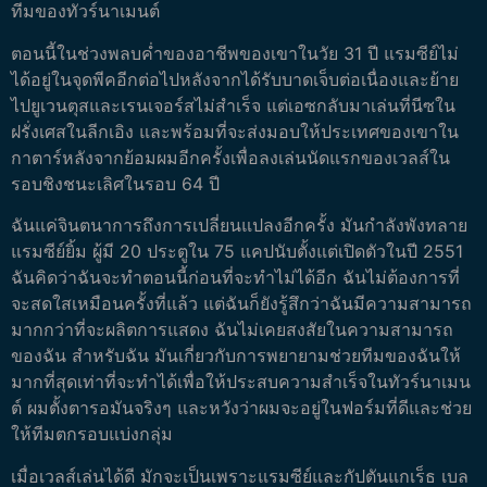
ทีมของทัวร์นาเมนต์
ตอนนี้ในช่วงพลบค่ำของอาชีพของเขาในวัย 31 ปี แรมซีย์ไม่
ได้อยู่ในจุดพีคอีกต่อไปหลังจากได้รับบาดเจ็บต่อเนื่องและย้าย
ไปยูเวนตุสและเรนเจอร์สไม่สำเร็จ แต่เอซกลับมาเล่นที่นีซใน
ฝรั่งเศสในลีกเอิง และพร้อมที่จะส่งมอบให้ประเทศของเขาใน
กาตาร์หลังจากย้อมผมอีกครั้งเพื่อลงเล่นนัดแรกของเวลส์ใน
รอบชิงชนะเลิศในรอบ 64 ปี
ฉันแค่จินตนาการถึงการเปลี่ยนแปลงอีกครั้ง มันกำลังพังทลาย
แรมซีย์ยิ้ม ผู้มี 20 ประตูใน 75 แคปนับตั้งแต่เปิดตัวในปี 2551
ฉันคิดว่าฉันจะทำตอนนี้ก่อนที่จะทำไม่ได้อีก ฉันไม่ต้องการที่
จะสดใสเหมือนครั้งที่แล้ว แต่ฉันก็ยังรู้สึกว่าฉันมีความสามารถ
มากกว่าที่จะผลิตการแสดง ฉันไม่เคยสงสัยในความสามารถ
ของฉัน สำหรับฉัน มันเกี่ยวกับการพยายามช่วยทีมของฉันให้
มากที่สุดเท่าที่จะทำได้เพื่อให้ประสบความสำเร็จในทัวร์นาเมน
ต์ ผมตั้งตารอมันจริงๆ และหวังว่าผมจะอยู่ในฟอร์มที่ดีและช่วย
ให้ทีมตกรอบแบ่งกลุ่ม
เมื่อเวลส์เล่นได้ดี มักจะเป็นเพราะแรมซีย์และกัปตันแกเร็ธ เบล