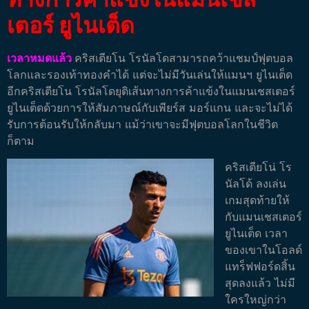
เตอร์ ยูไนเต็ด
เวลาหมดแล้ว
คริสเตียโน โรนัลโดสามารถคว้าแชมป์ฟุตบอล
โลกและรองเท้าทองคำได้ แต่จะไม่มีวันเล่นให้แมนฯ ยูไนเต็ด
อีกคริสเตียโน โรนัลโดยุติเส้นทางการค้าแข้งในแมนเชสเตอร์
ยูไนเต็ดด้วยการให้สัมภาษณ์กับเพียร์ส มอร์แกน และจะไม่ได้
รับการต้อนรับให้กลับมา แม้ว่าเขาจะมีฟุตบอลโลกในชีวิต
ก็ตาม
คริสเตียโน่ โร
นัลโด้ ลงเล่น
เกมสุดท้ายให้
กับแมนเชสเตอร์
ยูไนเต็ด เวลา
ของเขาในโอลด์
แทร็ฟฟอร์ดสิ้น
สุดลงแล้ว ไม่มี
ใครใหญ่กว่า