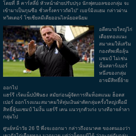
โดยที่ ลี คาร์สลี่ย์ หัวหน้าฝ่ายปรับปรุง นักฟุตบอลของกลุ่ม จะ
เข้ามาเป็นกุนซือ ชั่วครั้งคราวถัดไป” เบอร์มิงแฮม กล่าวผ่าน
ทวิตเตอร์ โซเชียลมีเดียออนไลน์ยอดนิยม
อดีตนายใหญ่ไก่
เดือยทองแนะ
สมาคมให้เสริม
กองทัพเพื่อลุ้น
แชมป์ ไม่เช่น
นั้นสตาร์เบอร์
หนึ่งของกลุ่ม
อาจมีสิทธิ์ย้าย
ออกไป
แฮร์รี เร้ดแน็ปป์ฟันธง สมัยก่อนผู้จัดการทีมท็อตแนม ฮ็อตส
เปอร์ ออกโรงแนะสมาคมให้ทุ่มเงินผ่าตัดกลุ่มครั้งใหญ่เพื่อมี
สิทธิ์ลุ้นแชมป์ ไม่งั้น แฮร์รี เคน แนวรุกตัวเก่ง บางทีอาจล่ำลา
กลุ่มไป
ศูนย์หน้าวัย 26 ปี พึ่งจะออกมา กล่าวถึงอนาคต ของตนเองว่า
เขารักไก่เดือยทอง มากมาย แต่ว่าก็ตอบมิได้ ว่าจะอยู่กับกลุ่ม