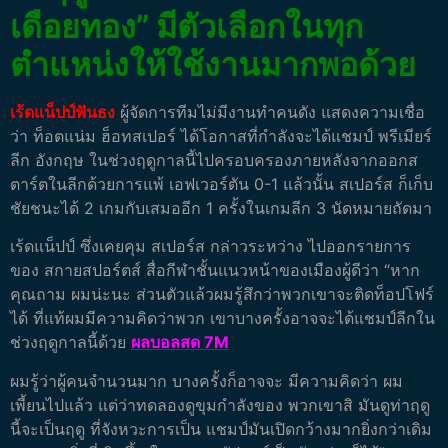
เดือยทอง” มีตัวเลือกในทุก
ตำแหน่งให้ใช้งานมากพอด้วย
เร้ดแน็ปป์ฟันธง
ผู้จัดการทีมไม่มีงานทำคนดัง แสดงความเชื่อ
ว่า ท็อตแน่ม ฮ็อทสเปอร์ ได้โอกาสที่กำลังจะได้แชมป์ พรีเมียร์
ลีก อังกฤษ ในช่วงฤดูกาลนี้ไปครอบครองภายหลังจากออกส
ตาร์ตในลีกด้วยการแพ้ เอฟเวอร์ตัน 0-1 แล้วนั้น สเปอร์ส ก็เก็บ
ชัยชนะได้ 2 เกมกับเสมออีก 1 ครั้งในเกมลีก 3 นัดหมายถัดมา
เร้ดแน็ปป์ ซึ่งเคยคุม สเปอร์ส กล่าวระหว่าง ไปออกรายการ
ของ สกายสปอร์ตส์ สื่อกีฬาชั้นแนวหน้าของเมืองผู้ดีว่า “หาก
คุณถาม ผมน่ะนะ ส่วนตัวแล้วผมรู้สึกว่าพวกเขาจะติดท็อปโฟร์
ได้ ที่แท้ผมมีความคิดว่าพวก เขาบางครั้งอาจจะได้แชมป์ลีกใน
ช่วงฤดูกาลนี้ด้วย
ผลบอลสด 7M
ผมรู้ว่าผู้คนจำนวนมาก บางครั้งก็อาจจะ มีความคิดว่า ผม
เพี้ยนไปแล้ว แต่ว่าทดลองดูขุมกำลังของ พวกเขาสิ มันดูท่าฤดู
นี้จะเป็นฤดู ที่จังหวะการเป็น แชมป์มันเปิดกว้างมากยิ่งกว่าเดิม