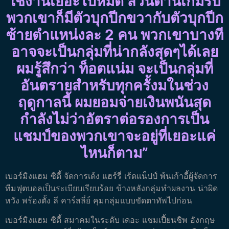
ใช้งานเยอะไปหมด ส่วนด้านเกมรับ
พวกเขาก็มีตัวบุกปีกขวากับตัวบุกปีก
ซ้ายตำแหน่งละ 2 คน พวกเขาบางที
อาจจะเป็นกลุ่มที่น่ากลังสุดๆได้เลย
ผมรู้สึกว่า ท็อตแน่ม จะเป็นกลุ่มที่
อันตรายสำหรับทุกครั้งมในช่วง
ฤดูกาลนี้ ผมยอมจ่ายเงินพนันสุด
กำลังไม่ว่าอัตราต่อรองการเป็น
แชมป์ของพวกเขาจะอยู่ที่เยอะแค่
ไหนก็ตาม”
เบอร์มิงแฮม ซิตี้ จัดการเด้ง แฮร์รี่ เร้ดแน็ปป์ พ้นเก้าอี้ผู้จัดการ
ทีมฟุตบอลเป็นระเบียบเรียบร้อย ข้างหลังกลุ่มทำผลงาน น่าผิด
หวัง พร้องตั้ง ลี คาร์สลี่ย์ คุมกลุ่มแบบขัดตาทัพไปก่อน
เบอร์มิงแฮม ซิตี้ สมาคมในระดับ เดอะ แชมเปี้ยนชิพ อังกฤษ