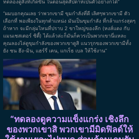
ทดลองดูสิ่งที่เกิดขึ้น ในตอนสุดสัปดาห์เป็นตัวอย่างก็ได้”
“ผมบอกคุณเลย ว่าพวกเขามี ขุมกำลังที่ดี เลิศๆพวกเขามี ตัว
เลือกที่ พอเพียงในทุกตำแหน่ง มันเป็นขุมกำลัง ที่กล้าแกร่งสุดๆ
ถ้าหาก จะมีกลุ่มไหนที่ปราบ 2 ขาใหญ่ของลีก (หงส์แดง กับ
แมนเชสเตอร์ ซิตี้) ได้แล้วล่ะก็มันก็ควรเป็นพวกเขานี่แหละ
คุณลองไล่ดูขุมกำลังของพวกเขาดูสิ แนวรุกของพวกเขามีทั้ง
ยัง ซน ฮึง-มิน, แฮร์รี่ เคน, แกเร็ธ เบล ให้ใช้งาน”
“ทดลองดูความแข็งแกร่ง เชิงลึก
ของพวกเขาสิ พวกเขามีมิดฟิลด์ให้