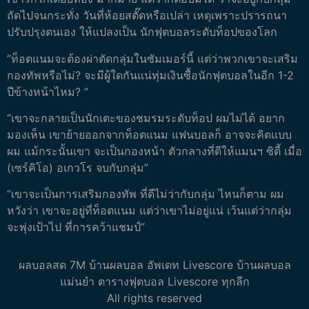
ถัดไปจนกระทั่ง วันที่ห้อยสตั๊ดหรือเปล่า เหตุเพราะปรารถนา
ปรับปรุงตนเอง ให้แปลงเป็น นักฟุตบอลระดับท็อปของโลก
“ท็อตแนมจะต้องผ่าตัดกลุ่มในซัมเมอร์นี้ แต่ว่าพวกเขาจะเสริม
กองทัพหรือไม่? จะมีผู้ใดกันแน่ทุ่มเงินซื้อนักฟุตบอลในอีก 1-2
ปีข้างหน้าไหม? ”
“เขาจะกลายเป็นนักเตะของชมรมระดับท็อป ผมไม่ได้ อยาก
มองเห็น เขาย้ายออกจากท็อตแนม แฟนบอลก็ อาจจะคิดแบบ
ผม แม้กระนั้นเขา จะเป็นกองหน้า ตัวกลางที่ดีให้แมนฯ ซิตี้ เมื่อ
(เซร์คิโอ) อเกวโร จบกับกลุ่ม”
“เขาจะเป็นการเสริมกองทัพ ที่ดีไม่ว่ากับกลุ่ม ไหนก็ตาม ผม
หวังว่า เขาจะอยู่ที่ท็อตแนม แต่ว่าเขาไม่อยู่แน่ เว้นแต่ว่ากลุ่ม
จะพุ่งเป้าไป ที่การคว้าแชมป์”
ผลบอลสด 7M บ้านผลบอล อัพเดท Livescore บ้านผลบอล
แม่นยำ ตารางฟุตบอล Livescore ทุกลีก
All rights reserved