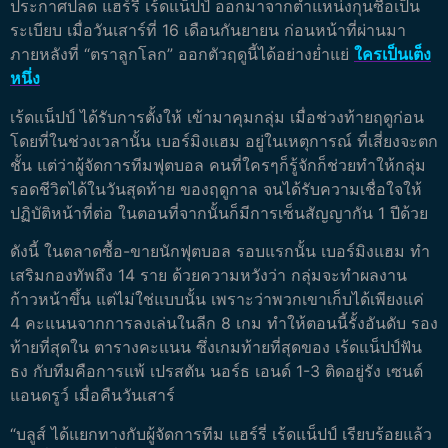
ประกาศปลด แฮร์รี่ เร้ดแน็ปป์ ออกมาจากตำแหน่งกุนซือเป็น
ระเบียบ เมื่อวันเสาร์ที่ 16 เดือนกันยายน ก่อนหน้าที่ผ่านมา
ภายหลังที่ “ตราลูกโลก” ออกตัวฤดูนี้ได้อย่างย่ำแย่
ใครเป็นเต็ง
หนึ่ง
เร้ดแน็ปป์ ได้รับการตั้งให้ เข้ามาคุมกลุ่ม เมื่อช่วงท้ายฤดูก่อน
โดยที่ในช่วงเวลานั้น เบอร์มิงแฮม อยู่ในเหตุการณ์ ที่เสี่ยงจะตก
ชั้น แต่ว่าผู้จัดการทีมฟุตบอล คนที่ใครๆก็รู้จักก็ช่วยทำให้กลุ่ม
รอดชีวิตได้ในวันสุดท้าย ของฤดูกาล จนได้รับความเชื่อใจให้
ปฏิบัติหน้าที่ต่อ ในตอนที่จากนั้นก็มีการเซ็นสัญญากัน 1 ปีด้วย
ดังนี้ ในตลาดซื้อ-ขายนักฟุตบอล รอบแรกนั้น เบอร์มิงแฮม ทำ
เสริมกองทัพถึง 14 ราย ด้วยความหวังว่า กลุ่มจะทำผลงาน
ก้าวหน้าขึ้น แต่ไม่ใช่แบบนั้น เพราะว่าพวกเขาเก็บได้เพียงแค่
4 คะแนนจากการลงเล่นในลีก 8 เกม ทำให้ตอนนี้รั้งอันดับ รอง
ท้ายที่สุดใน ตารางคะแนน ซึ่งเกมท้ายที่สุดของ เร้ดแน็ปป์ฟัน
ธง กับทีมคือการแพ้ เปรสตัน นอร์ธ เอนด์ 1-3 ติดอยู่รัง เซนต์
แอนดรูว์ เมื่อคืนวันเสาร์
“บลูส์ ได้แยกทางกับผู้จัดการทีม แฮร์รี่ เร้ดแน็ปป์ เรียบร้อยแล้ว