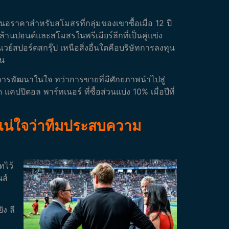
นอราคาสำหรับสโมสรที่กลุ่มของเขาซื้อเมื่อ 12 ปี
ล้านปอนด์และสโมสรในพรีเมียร์ลีกที่เป็นคู่แข่ง
วย์สปอร์ตสกรุ๊ป เหนือสิ่งอื่นใดคือบริษัทการลงทุน
ัน
้วยการพัฒนาในใจ
ทว่าการขายที่มีศักยภาพนำไปสู่
ปปิตอล พาร์ทเนอร์ ที่ซื้อส่วนแบ่ง 10% เมื่อปีที่
ห้แน่ใจว่าทีมประสบความ
ทไว้
นส์
ัง ลี