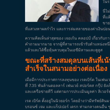
ในร
นี่ไ
ที่แ
ขายใ
ที่แสวงหาผลกำไร และการล่มสลายของค่าเงินปอนด์ใน
ความคิดเห็นล่าสุดของ เจอเก้น คลอปป์ เกี่ยวกับ
คำถามมากมาย จากผู้ที่สามารถเข้ารับตำแหน่งหนึ่งใ
แล้วและได้ซื้อหุ้นควบคุมในเอซีมิลานและตูลูส
ขณะที่สร้างสมดุลบนเส้นที่เน
สำเร็จในสนามอย่างต่อเนื่อง
เมื่อมีการประกาศการลงทุนของ เรดเบิร์ด ในเฟนเว
ที่ 7.35 พันล้านดอลลาร์ เฟนเวย์ สปอร์ตส กรุ๊ป ยังเ
และเครือข่ายทีวี แต่ตามการประเมินมูลค่า ลิเวอ
เรด เบิร์ด ตั้งอยู่ในนิวยอร์ก โดยอ้างว่ามีทรัพย์
บรอนซ์ เจม และแร็ปเปอร์ เดรก ท่ามกลางคนอื่น 