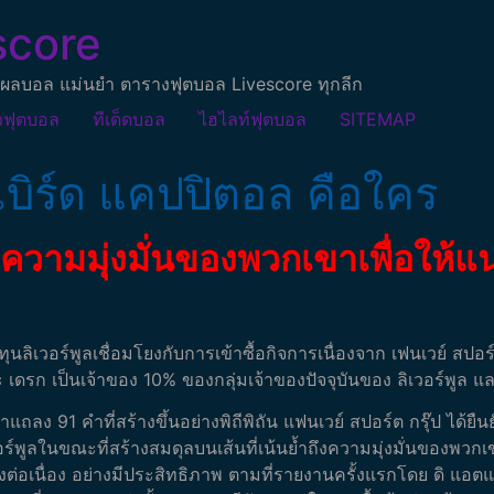
score
ผลบอล แม่นยำ ตารางฟุตบอล Livescore ทุกลีก
วฟุตบอล
ทีเด็ดบอล
ไฮไลท์ฟุตบอล
SITEMAP
เบิร์ด แคปปิตอล คือใคร
ถึงความมุ่งมั่นของพวกเขาเพื่อให
นลิเวอร์พูลเชื่อมโยงกับการเข้าซื้อกิจการเนื่องจาก เฟนเวย์ สปอร์
เดรก เป็นเจ้าของ 10% ของกลุ่มเจ้าของปัจจุบันของ ลิเวอร์พูล และเพ
แถลง 91 คำที่สร้างขึ้นอย่างพิถีพิถัน แฟนเวย์ สปอร์ต กรุ๊ป ได้ย
อร์พูลในขณะที่สร้างสมดุลบนเส้นที่เน้นย้ำถึงความมุ่งมั่นของพว
งต่อเนื่อง
อย่างมีประสิทธิภาพ ตามที่รายงานครั้งแรกโดย ดิ แอตแ