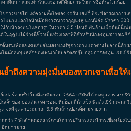
าคาที่เหมาะสมเท่านั้นและอาจมีศักยภาพในการซื้อหุ้นส่วนน้อย
ม่ใช่การขายไฟ แต่ความตั้งใจของ จอร์น เฮนรี่ ที่จะพิจารณาการเส
ล้วไม่น่าแปลกใจนักเมื่อพิจารณาว่ากุญแจสู่ แอนฟิล์ด มีราคา 300 
ห้กับนักลงทุนในสหรัฐฯในราคา 2.5 ปอนด์ พันล้านเมื่อต้นปีนี้เฟนเ
ฤดูใบไม้ร่วงนี้ชี้ว่าเป็นช่วงเวลาที่ดีสำหรับนักลงทุนชาวอเมริก
การดิ้นรนเพื่อแข่งขันกับสโมสรของรัฐอาจอ่านแตกต่างไปจากนี้ด
นนักลงทุนหลักของเฟนเวย์สปอร์ตสกรุ๊ป กลุ่มการลงทุน เรดเบิร์ด แค
้นย้ำถึงความมุ่งมั่นของพวกเขาเพื่อใ
ย์สปอร์ตสกรุ๊ป ในเดือนมีนาคม 2564 บริษัทได้วางมูลค่าของบริษั
ป็นเจ้าของ บอสตัน เรด ซอค, ทีมฮ็อกกี้น้ำแข็ง พิตต์สเบิร์ก เพนกวิ
ร์พูล จะมีมูลค่าประมาณ 3.5 พันล้านปอนด์ตามรายงาน
สินมากกว่า 7 พันล้านดอลลาร์ภายใต้การบริหารและมีการเชื่อมโยงไปย
ๆ อีกมากมาย