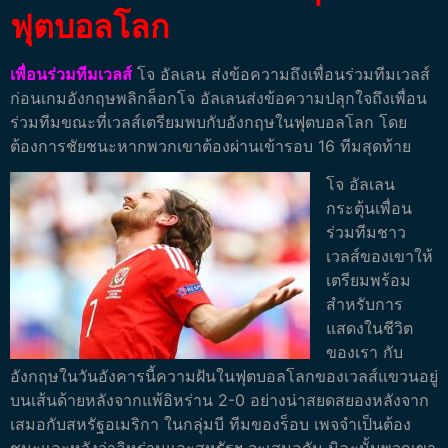
ฟุตบอลโลก
เพื่อนร่วมทีมเวลส์
โจ อัลเลน ส่งข้อความถึงเพื่อนร่วมทีมเวลส์
ก่อนเกมอังกฤษพลิกล็อกโจ อัลเลนส่งข้อความปลุกใจถึงเพื่อน
ร่วมทีมขณะที่เวลส์เตรียมพบกับอังกฤษในฟุตบอลโลก โดย
ต้องการชัยชนะหากพวกเขาต้องผ่านเข้ารอบ 16 ทีมสุดท้าย
โจ อัลเลน
กระตุ้นเพื่อน
ร่วมทีมชาว
เวลส์ของเขาให้
เตรียมพร้อม
สำหรับการ
แสดงในชีวิต
ของเรา กับ
อังกฤษในวันอังคารนี้ความฝันในฟุตบอลโลกของเวลส์แขวนอยู่
บนเส้นด้ายหลังจากแพ้อิหร่าน 2-0 อย่างน่าสยดสยองหลังจาก
เสมอกับสหรัฐอเมริกา ในกลุ่มบี ทีมของร็อบ เพจจำเป็นต้อง