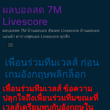
ผลบอลสด 7M
Livescore
ผลบอลสด 7M บ้านผลบอล อัพเดท Livescore บ้านผลบอล
แม่นยำ ตารางฟุตบอล Livescore ทุกลีก
เพื่อนร่วมทีมเวลส์ ก่อน
เกมอังกฤษพลิกล็อก
เพื่อนร่วมทีมเวลส์ ข้อความ
ปลุกใจถึงเพื่อนร่วมทีมขณะที่
เวลส์เตรียมพบกับอังกฤษใน