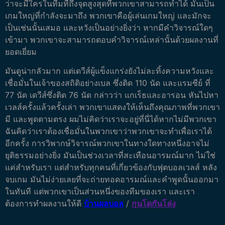
ว่าจะมีใครในทีมที่ถึงจุดสูงสุดที่พวกเขาสามารถทำได้ มันเป็น
เกมใหญ่ที่กำลังจะมาถึง พวกเขาคือผู้เล่นเกมใหญ่ และมักจะ
เป็นเช่นนั้นเสมอ และหวังเป็นอย่างยิ่งว่า หากมีคำวิจารณ์ใดๆ
เข้ามา พวกเขาจะสามารถตอบคำวิจารณ์เหล่านั้นด้วยผลงานที่
ยอดเยี่ยม
มันดูน่ากลัวมาก แต่เดวีส์ผู้แข็งแกร่งยังไม่ละทิ้งความหวังและ
เชื่อมั่นในเจ้าของสถิติอย่างเบล ซึ่งติด 110 นัด และแรมซีย์ ที่
77 นัด เดวีส์ซึ่งติด 76 นัด กล่าวว่า แกเร็ธและอารอน หันไปหา
เวลส์ครั้งแล้วครั้งเล่า พวกเขาแสดงให้เห็นถึงคุณภาพที่พวกเขา
มี และพูดตามตรง ผมไม่คิดว่าเราจะอยู่ที่นี่ได้หากไม่มีพวกเขา
ฉันคิดว่าเราต้องเชื่อมั่นในพวกเขาว่าพวกเขาจะทำเพื่อเราได้
อีกครั้ง การวิพากษ์วิจารณ์พวกเขาในทางใดทางหนึ่งอาจไม่
ยุติธรรมอย่างยิ่ง มันเป็นช่วงเวลาที่สะเทือนอารมณ์มาก ไม่ใช่
แค่สำหรับเรา แต่สำหรับทุกคนที่เกี่ยวข้องกับฟุตบอลเวลส์ หลัง
จบเกม มันไม่ง่ายเลยที่จะถ่ายทอดอารมณ์และคำพูดนั้นออกมา
ในทันที แต่พวกเขาเป็นส่วนหนึ่งของทีมของเรา และเรา
ต้องการทำผลงานให้ดี
บ้านผลบอล
/
กุนโดกันโล่ง