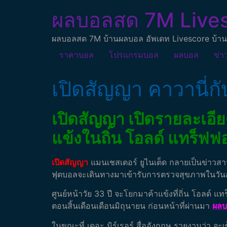
ผลบอลสด 7M Live
ผลบอลสด 7M บ้านผลบอล อัพเดท Livescore บ้าน
ราคาบอล
โปรแกรมบอล
ผลบอล
ข่า
เปิดสัญญา คาวานี่กั
เปิดสัญญา เปิดรายละเอีย
แข้งในถิ่น โอลด์ แทร็ฟฟ
เปิดสัญญา
แมนเชสเตอร์ ยูไนเต็ด กลายเป็นข่าวสาร
ฟุตบอลจะเดินทางมาเข้ารับการตรวจสุขภาพในวันอาท
ศูนย์หน้าวัย 33 ปี จะโยกมาค้าแข้งที่ถิ่น โอลด์ แ
ตอนสิ้นเดือนเดือนมิถุนายน ก่อนหน้าที่ผ่านมา
ผล
ในขณะที่ เดอะ มิร์เรอร์ สื่ออังกฤษ รายงานว่า จ