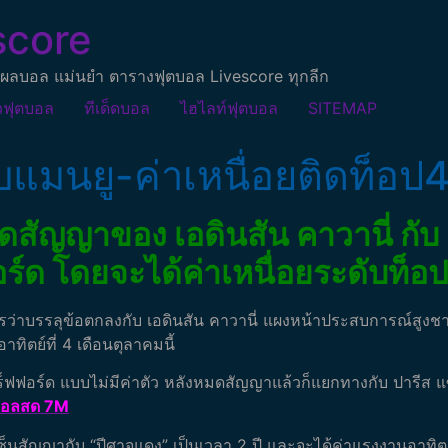
score
ผลบอล แม่นยำ ตารางฟุตบอล Livescore ทุกลีก
วฟุตบอล
ทีเด็ดบอล
ไฮไลท์ฟุตบอล
SITEMAP
บแมนยู-ค่าเหนื่อยติดท็อป
ดสัญญาของ เอดินสัน คาวานี่ กับ
อร์ด โดยจะได้ค่าเหนื่อยระดับท็อ
ว่าบรรลุข้อตกลงกับ เอดินสัน คาวานี่ แผงหน้าประสบการณ์สูงชาวอุ
ิตย์ที่ 4 เดือนตุลาคมนี้
ทร็ฟฟอร์ด แบบไม่มีค่าตัว หลังหมดสัญญาแล้วก็แยกทางกับ ปารีส แซงต
บอลสด 7M
ะเซ็นสัญญากับ “ปีศาจแดง” เป็นเวลา 2 ปี และจะได้ค่าแรงงานอาท