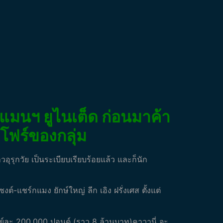
4
 แมนฯ ยูไนเต็ด ก่อนมาค้า
ปโฟร์ของกลุ่ม
รุกวัย เป็นระเบียบเรียบร้อยแล้ว และก็นัก
์-แชร์กแมง ยักษ์ใหญ่ ลีก เอิง ฝรั่งเศส ตั้งแต่
ิตย์ละ 200,000 ปอนด์ (ราว 8 ล้านบาท)คาวานี่ จะ