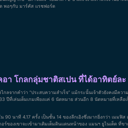
ต็ด พอๆกับ มาร์คัส แรชฟอร์ด
เคอา โกลกลุ่มชาติสเปน ที่ได้อาทิตย์
างไกลจากคำว่า “ประสบความสำเร็จ” แม้กระนั้นเจ้าตัวยังคงมีควา
 33 ปีที่เล่นเต็มเกมเพียงแค่ 6 นัดหมาย ส่วนอีก 8 นัดหมายที่เหลือ
90 นาที 4.17 ครั้ง เป็นชั้น 14 ของลีกเอิงซึ่งมากยิ่งกว่า เมมฟิส เ
บสกอร์ของเขาจะเข้ามาเติมเต็มดินแดนหน้าของ แมนฯ ยูไนเต็ด ที่