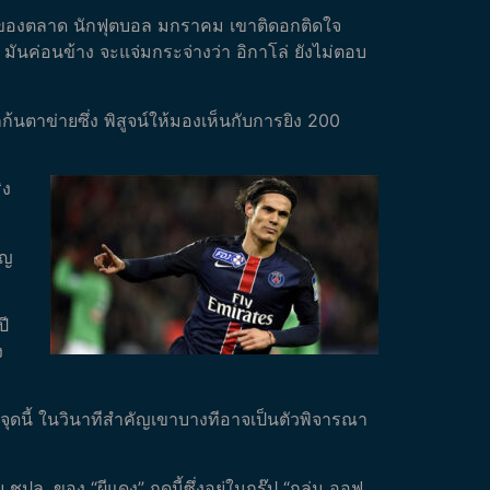
่สุดของตลาด นักฟุตบอล มกราคม เขาติดอกติดใจ
มา มันค่อนข้าง จะแจ่มกระจ่างว่า อิกาโล่ ยังไม่ตอบ
้นตาข่ายซึ่ง พิสูจน์ให้มองเห็นกับการยิง 200
ิง
ัญ
ปี
ง
นจุดนี้ ในวินาทีสำคัญเขาบางทีอาจเป็นตัวพิจารณา
 ของ “ผีแดง” ฤดูนี้ซึ่งอยู่ในกรุ๊ป “กลุ่ม ออฟ