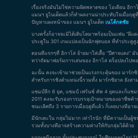
เรื่องจริงมันไม่ใช่ความผิดพลาดของ โอเดียน อิกา
แมนฯ ยูไนเต็ดแล้วก็ทำผลงานน่าประทับใจเมื่อฤดูที่แ
ปัญหาแผงหน้าของ แมนฯ ยูไนเต็ด
เนโต้กดชัย
บางครั้งก็อาจจะมิได้เติบโตมาพร้อมเป็นแฟน “ผีแด
ประตูใน 301 เกมแปลงเป็นนักฟุตบอล ที่ทำประตูสูง
ตอนทีแรกๆที่ อิกาโล่ ย้ายมาใส่เสื้อ “ปีศาจแดง” ม
ทว่าถัดมาฟอร์มการเล่นของ อิกาโล่ ดร็อปลงไปพ
ฉะนั้น คงจะเข้ามาช่วยเป็นแรงกระตุ้นของ มาร์กซิยา
สำหรับการชิงตำแหน่งนี้รวมทั้ง มาร์กซิยาล ยังส
แชมป์ลีก 6 ยุค, แชมป์ เฟร้นช์ คัพ 4 ยุคและก็แชมป์
2011 คงจะรับรองการบรรลุเป้าหมายของอาชีพค้าหน้
ชนะเลิศถึง 3 รายการเมื่อฤดูที่แล้ว ก็เลยบางทีอา
มีนักเตะใน กลุ่มไม่มาก เท่าไรนัก ที่มีความเป็นผ
รวมทั้งบางทีอาจสร้างความต่างให้กับกลุ่มได้ด้วย
นอกเหนือจาก นั้นประสบการณ์ ในศึกบอลยุโรป 11 ฤด