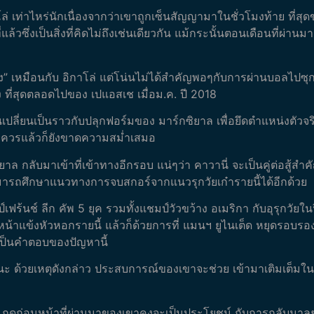
โล่ เท่าไหร่นักเนื่องจากว่าเขาถูกเซ็นสัญญามาในชั่วโมงท้าย ที
ล้วซึ่งเป็นสิ่งที่คิดไม่ถึงเช่นเดียวกัน แม้กระนั้นตอนเดือนที่ผ่าน
ง” เหมือนกับ อิกาโล่ แต่โน่นไม่ได้สำคัญพอๆกับการผ่านบอลไปซุกก
 ที่สุดตลอดไปของ เปแอสเช เมื่อม.ค. ปี 2018
ันเปลี่ยนเป็นราวกับปลุกฟอร์มของ มาร์กซิยาล เพื่อยึดตำแหน่งตัวจร
อควรแล้วก็ยังขาดความสม่ำเสมอ
ล กลับมาเข้าที่เข้าทางอีกรอบ แน่ๆว่า คาวานี่ จะเป็นคู่ต่อสู้สำค
ามารถศึกษาแนวทางการจบสกอร์จากแนวรุกวัยเก๋ารายนี้ได้อีกด้วย
เฟร้นช์ ลีก คัพ 5 ยุค รวมทั้งแชมป์วัวขว้าง อเมริกา กับอุรุกวัยใน
าแข้งหัวหอกรายนี้ แล้วก็ด้วยการที่ แมนฯ ยูไนเต็ด หยุดรอบรอ
จเป็นคำตอบของปัญหานี้
ู้ชนะ ด้วยเหตุดังกล่าว ประสบการณ์ของเขาจะช่วย เข้ามาเติมเต็มใ
ูก่อนหน้าที่ผ่านมาของเขาคงจะเป็นประโยชน์ กับการกลับมาลุย ชปล.