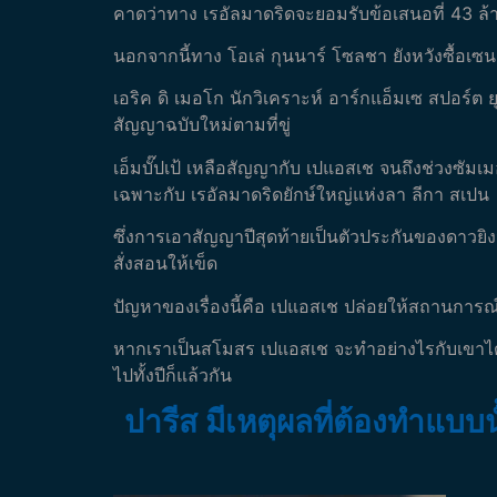
คาดว่าทาง เรอัลมาดริดจะยอมรับข้อเสนอที่ 43 ล้
นอกจากนี้ทาง โอเล่ กุนนาร์ โซลชา ยังหวังซื้อเซนเตอ
เอริค ดิ เมอโก นักวิเคราะห์ อาร์กแอ็มเซ สปอร์ต 
สัญญาฉบับใหม่ตามที่ขู่
เอ็มบั๊ปเป้ เหลือสัญญากับ เปแอสเช จนถึงช่วงซัมเ
เฉพาะกับ เรอัลมาดริดยักษ์ใหญ่แห่งลา ลีกา สเปน
ซึ่งการเอาสัญญาปีสุดท้ายเป็นตัวประกันของดาวยิงวัย
สั่งสอนให้เข็ด
ปัญหาของเรื่องนี้คือ เปแอสเช ปล่อยให้สถานการณ์ยื
หากเราเป็นสโมสร เปแอสเช จะทำอย่างไรกับเขาได้? ซ
ไปทั้งปีก็แล้วกัน
ปารีส มีเหตุผลที่ต้องทำแบบน