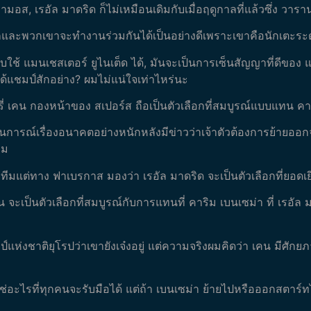
ส, เรอัล มาดริด ก็ไม่เหมือนเดิมกับเมื่อฤดูกาลที่แล้วซึ่ง วารานก
ี่ดีมากและพวกเขาจะทำงานร่วมกันได้เป็นอย่างดีเพราะเขาคือนักเตะ
้ แมนเชสเตอร์ ยูไนเต็ด ได้, มันจะเป็นการเซ็นสัญญาที่ดีของ แ
ด้แชมป์สักอย่าง? ผมไม่แน่ใจเท่าไหร่นะ
 เคน กองหน้าของ สเปอร์ส ถือเป็นตัวเลือกที่สมบูรณ์แบบแทน คาร
ถานการณ์เรื่องอนาคตอย่างหนักหลังมีข่าวว่าเจ้าตัวต้องการย้ายออ
ีม
ร่วมทีมแต่ทาง ฟาเบรกาส มองว่า เรอัล มาดริด จะเป็นตัวเลือกที่ยอดเ
คน จะเป็นตัวเลือกที่สมบูรณ์กับการแทนที่ คาริม เบนเซม่า ที่ เรอั
์แห่งชาติยุโรปว่าเขายังเจ๋งอยู่ แต่ความจริงผมคิดว่า เคน มีศักย
ใช่อะไรที่ทุกคนจะรับมือได้ แต่ถ้า เบนเซม่า ย้ายไปหรือออกสตาร์