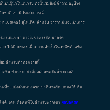
็เป็นผู้นำในแนวรับ ดังนั้นผมยังมีคำถามอยู่บ้าง
ระดับชาติ เขามีประสบการณ์
มนเชสเตอร์ ยูไนเต็ด, สำหรับ วารานมันจะเป็นการ
ิม เบนเซม่า ดาวยิงของ เรอัล มาดริด
กจาก ไก่เดือยทอง เพื่อความสำเร็จในอาชีพค้าแข้ง
ยี่ยมสำหรับหัวหอกรายนี้
ล มาดริด ฟาเบรกาส เขียนผ่านคอลัมน์ทาง เดลี่
ภาพที่จะแย่งตำแหน่งจากเขาที่มาดริด แสดงให้เห็น
ทไม่ดี, เคน คือคนที่ใช่สำหรับพวกเขา
ผลบอลสด