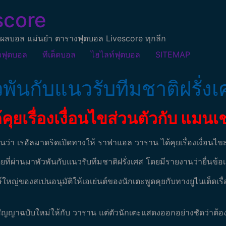
score
ผลบอล แม่นยำ ตารางฟุตบอล Livescore ทุกลีก
วฟุตบอล
ทีเด็ดบอล
ไฮไลท์ฟุตบอล
SITEMAP
พันกับแนวรับทีมชาติฝรั่งเ
คุยเรื่องเงื่อนไขส่วนตัวกับ แมนเช
านว่า เรอัลมาดริดเปิดทางให้ ราฟาแอล วาราน ได้คุยเรื่องเงื่อนไขส
ง โดยที่ผ่านมาพัวพันกับแนวรับทีมชาติฝรั่งเศส โดยมีรายงานว่ายื
ใหญ่ของสเปนอนุมัติให้เอเย่นต์ของนักเตะพูดคุยกับทางยูไนเต็ดเรื
ัญญาฉบับใหม่ให้กับ วาราน แต่ตัวนักเตะแสดงออกอย่างชัดว่าต้