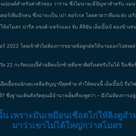
านปอนด์สำหรับค่าตัวของ วาราน ซึ่งไม่น่าจะมีปัญหาสำหรับ แมนฯ
ร์เพิ่มอีกคน ซึ่งน่าจะเป็น เปา ตอร์เรส โดยคาดว่าทีมจะส่ง เอริก ไ
ยุให้สโมสร ปารีส แซงต์-แชร์กแมง จับ คีลิยัน เอ็มบั๊ปเป้ ดองข้า
มอร์ 2022 โดยเจ้าตัวไม่ต้องการขยายข้อผูกมัดให้นานออกไปส่งผลให
 22 กะรัตแบบนี้ทำอดีตแบ็กซ้ายทีมชาติฝรั่งเศสรับไม่ได้ จึงเชียร์ใ
ดเยื้อจนนักเตะเหลือสัญญาปีสุดท้าย ทำให้ตอนนี้ เอ็มบั๊ปเป้ ถือไ
ึ่งฐานะต้นสังกัดคุณมีอำนาจเต็มที่จะพูดว่า – มึงไม่ต้องการอยู่กั
ั้น เพราะมันเหมือนเชือดไก่ให้ลิงดูส
มาว่าเขาไม่ได้ใหญ่กว่าสโมสร