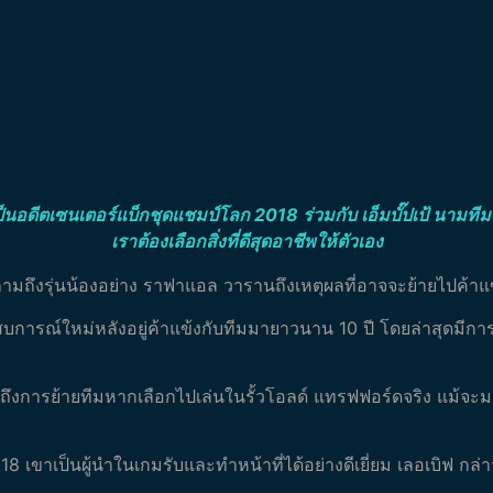
ั้งเป็นอดีตเซนเตอร์แบ็กชุดแชมป์โลก 2018 ร่วมกับ เอ็มบั๊ปเป้ นาม
เราต้องเลือกสิ่งที่ดีสุดอาชีพให้ตัวเอง
ำถามถึงรุ่นน้องอย่าง ราฟาแอล วารานถึงเหตุผลที่อาจจะย้ายไปค้าแ
การณ์ใหม่หลังอยู่ค้าแข้งกับทีมมายาวนาน 10 ปี โดยล่าสุดมีกา
ึงการย้ายทีมหากเลือกไปเล่นในรั้วโอลด์ แทรฟฟอร์ดจริง แม้จะมองว
เขาเป็นผู้นำในเกมรับและทำหน้าที่ได้อย่างดีเยี่ยม เลอเบิฟ กล่าว