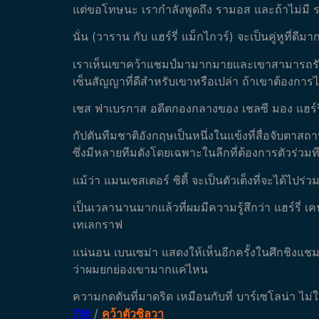
แต่ขอโทษนะ เรากำลังพูดถึง รามอส และถ้าไม่มี รามอ
นั่น (วาราน กับ แฮร์รี่ แม็กไกวร์) จะเป็นคู่หูท
เราเห็นเขาคว้าแชมป์มามากมายและเขาสามารถรับใช
เซ็นสัญญาที่ดีสำหรับเขาหรือเปล่า ถ้าเขาต้องการไ
เชส ฟาเบรกาส อดีตกองกลางของ เชลซี มอง แฮร์รี่
กัปตันทีมชาติอังกฤษเป็นหนึ่งในแข้งที่สื่อจับตาส
ซึ่งมีหลายทีมดังโดยเฉพาะในลีกที่ต้องการตัวร่วมท
แม้ว่า แมนเชสเตอร์ ซิตี้ จะเป็นตัวเต็งที่จะได้ไป
เป็นเวลานานมากแล้วที่ผมมีความรู้สึกว่า แฮร์รี่ เ
เทเลกราฟ
แน่นอน เบนเซม่า แสดงให้เห็นอีกครั้งในศึกชิงแชมป
ว่าผมยกย่องเขามากแค่ไหน
ความกดดันที่มาดริด เหมือนกับที่ บาร์เซโลน่า ไม่
7M
/
คว้าตัวซิลวา