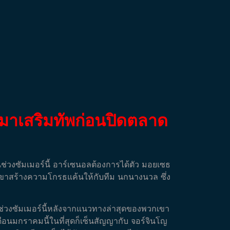
มาเสริมทัพก่อนปิดตลาด
วงซัมเมอร์นี้ อาร์เซนอลต้องการได้ตัว มอยเซธ
กเขาสร้างความโกรธแค้นให้กับทีม นกนางนวล ซึ่ง
ช่วงซัมเมอร์นี้หลังจากแนวทางล่าสุดของพวกเขา
อนมกราคมนี้ในที่สุดก็เซ็นสัญญากับ จอร์จินโญ