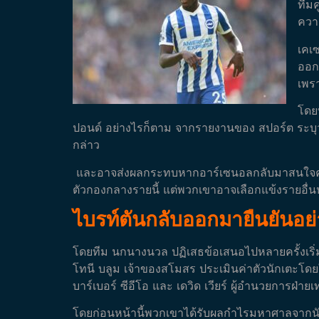
ทีมค
ควา
เคเ
ออก
เพรา
โดยท
ปอนด์ อย่างไรก็ตาม จากรายงานของ สปอร์ต ระบุว่า 
กล่าว
และอาจส่งผลกระทบหากอาร์เซนอลกลับมาสนใจคว้าตั
ตัวกองกลางรายนี้ แต่พวกเขาอาจเลือกแข้งรายอ
ไบรท์ตันกลับออกมายืนยันอย
โดยทีม นกนางนวล ปฏิเสธข้อเสนอไปหลายครั้งเริ่ม
โทนี บลูม เจ้าของสโมสร ประเมินค่าตัวนักเตะโดย
บาร์เบอร์ ซีอีโอ และ เดวิด เวียร์ ผู้อำนวยการฝ่ายเ
โดยก่อนหน้านี้พวกเขาได้รับผลกำไรมหาศาลจากนักเต