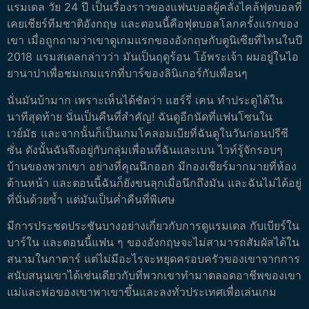
แรมเดล วัย 24 ปี เป็นเรื่องราวของแฟนบอลผู้คลั่งไคล้ฟุตบอลที่
เคยเชียร์ทีมชาติอังกฤษ และตอนนี้คือฟุตบอลโลกครั้งแรกของ
เขา เมื่อถูกถามว่าเขาดูเกมแรกของอังกฤษกับตูนิเซียที่ไหนในปี
2018 แรมสเดลกล่าวว่า มันเป็นฤดูร้อน โอ้พระเจ้า ผมอยู่ในไอ
ยานาปาเพื่อชมเกมแรกที่บาร์ของลินิเกอร์กับเพื่อนๆ
นั่นมันบ้ามาก เพราะเห็นได้ชัดว่า แฮร์รี่ เคน ทำประตูได้ใน
นาทีสุดท้าย นั่นเป็นคืนที่สำคัญ! ฉันดูอีกนัดที่แฟนโซนใน
เวย์มัธ และจากนั้นก็เป็นเกมโคลอมเบียที่ฉันดูในวันก่อนปรีซี
ซั่น ดังนั้นฉันจึงอยู่กับกลุ่มเพื่อนที่ฉันและเบน ไวท์รู้จักรอบๆ
บ้านของพวกเขา อย่างที่คุณนึกออก มีกองเชียร์มากมายที่ห้อง
ด้านหน้า และตอนนี้ฉันก็ยังขนลุกเมื่อนึกถึงมัน และฉันไม่ได้อยู่
ที่นั่นด้วยซ้ำ แต่มันเป็นค่ำคืนที่พิเศษ
มีการประชดประชันบางอย่างเกี่ยวกับการดูแรมเดล กับเบียร์ใน
บาร์ใน และตอนนี้แฟน ๆ ของอังกฤษจะไม่สามารถสัมผัสได้ใน
สนามในกาตาร์ แต่ไม่มีอะไรจะหยุดครอบครัวของเขาจากการ
สนับสนุนเขาได้เช่นเดียวกับที่พวกเขาทำมาตลอดอาชีพของเขา
แม่และพ่อของเขาพาเขาขึ้นและลงทั่วประเทศเพื่อเล่นเกม