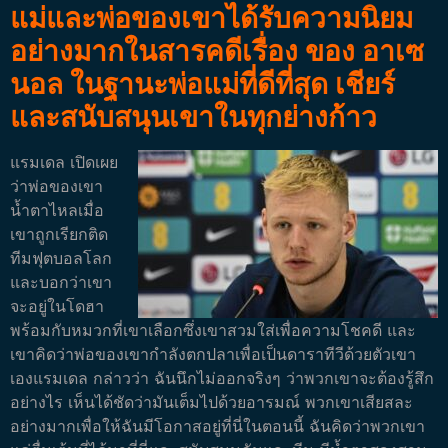
แม่และพ่อของเขาได้รับความนิยม
อย่างมากในสารคดีเรื่อง ของ อาเซ
นอล ในฐานะพ่อแม่ที่ดีที่สุด เชียร์
และสนับสนุนเขาในทุกย่างก้าว
แรมเดล เปิดเผย
ว่าพ่อของเขา
น้ำตาไหลเมื่อ
เขาถูกเรียกติด
ทีมฟุตบอลโลก
และบอกว่าเขา
จะอยู่ในโดฮา
พร้อมกับหมวกที่เขาเลือกซึ่งเขาสวมใส่เพื่อความโชคดี และ
เขาคิดว่าพ่อของเขากำลังตกปลาเพื่อเป็นดาราทีวีด้วยตัวเขา
เองแรมเดล กล่าวว่า ฉันนึกไม่ออกจริงๆ ว่าพวกเขาจะต้องรู้สึก
อย่างไร เห็นได้ชัดว่ามันเต็มไปด้วยอารมณ์ พวกเขาเสียสละ
อย่างมากเพื่อให้ฉันมีโอกาสอยู่ที่นี่ในตอนนี้ ฉันคิดว่าพวกเขา