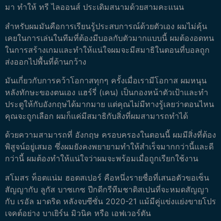
มา ทำให้ ทรี ไลออนส์ ประเดิมสนามด้วยสามคะแนน
สำหรับผมมันคือการเรียนรู้ประสบการณ์ด้วยตัวเอง ผมไม่คุ้น
เคยในการเล่นในทีมที่ต้องมีบอลกับตัวมากแบบนี้ ผมต้องอดทน
ในการสร้างเกมและทำให้แน่ใจผมจะมีสมาธิในตอนที่บอลถูก
ส่งออกไปพื้นที่ด้านกว้าง
มันเกี่ยวกับการคว้าโอกาสทุกๆ ครั้งเมื่อเรามีโอกาส ผมหนุน
หลังทักษะของตนเอง แฮร์รี่ (เคน) เป็นกองหน้าตัวเป้าและทำ
ประตูให้กับอังกฤษได้มากมาย แต่คุณไม่มีทางรู้เลยว่าตอนไหน
คุณจะถูกเลือก ผมก็แค่มีสมาธิกับสิ่งที่ผมสามารถทำได้
ด้วยความสามารถที่ อังกฤษ ครอบครองในตอนนี้ ผมมีสิ่งที่ต้อง
พิสูจน์อยู่เสมอ ซึ่งผมยังคงพยายามทำให้สำเร็จมากกว่านี้และดี
กว่านี้ ผมต้องทำให้แน่ใจว่าผมจะพร้อมเมื่อถูกเรียกใช้งาน
สโมสร ท็อตแน่ม ฮอตสเปอร์ คือหนึ่งรายชื่อที่เสนอตัวขอเซ็น
สัญญากับ ลูกัส บาซเกซ ปีกดีกรีทีมชาติสเปนที่จะหมดสัญญา
กับ เรอัล มาดริด หลังจบซีซั่น 2020-21 แม้มีคู่แข่งแย่งขายโปร
เจคต์อย่าง บาเยิร์น มิวนิค หรือ เอฟเวอร์ตัน