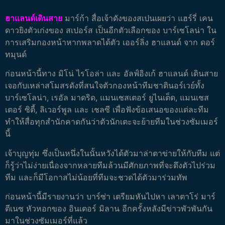
ฮาแลนด์เดินสาย
มาร์ก้า สื่อเจ้าดังของสเปนเผยว่า แฮร์รี่ เคน
ดาวยิงตัวเก่งของ สเปอร์ส เป็นอีกตัวเลือกของ บาร์เซโลน่า ใน
การเสริมกองหน้าหากพลาดได้ตัว เออร์ลิ่ง ฮาแลนด์ จาก ดอร์
ทมุนด์
ก่อนหน้านี้ทาง มิโน่ ไรโอล่า และ อัลฟ์อิงเก้ ฮาแลนด์ เดินสาย
เจอกับเหล่าสโมสรดังที่สนใจตัวกองหน้าทีมชาตินอร์เวย์ทั้ง
บาร์เซโลน่า, เรอัล มาดริด, แมนเชสเตอร์ ยูไนเต็ด, แมนเชส
เตอร์ ซิตี้, ลิเวอร์พูล และ เชลซี เพื่อฟังข้อเสนอของแต่ละทีม
ทำให้สื่อทุกสำนักคาดกันว่าตัวนักเตะจะย้ายทีมในช่วงซัมเมอร์
นี้
เจ้าบุญทุ่ม ซึ่งเป็นหนึ่งในนั้นหวังได้ตัวมาล่าตาข่ายให้กับทีม แต่
ก็รู้ว่าไม่ง่ายเนื่องจากหลายทีมล้วนมีศักยภาพที่จะดึงตัวไปร่วม
ทีม และก็มีโอกาสไม่น้อยที่ทีมจะชวดได้ตัวมาร่วมทัพ
ก่อนหน้านี้มีรายงานว่า บาร์ซ่า เตรียมหันไปหา เลาตาโร่ มาร์
ตีเนซ หัวหอกของ อินเตอร์ มิลาน อีกครั้งหลังมีข่าวพัวพันกัน
มาในช่วงซัมเมอร์ที่แล้ว