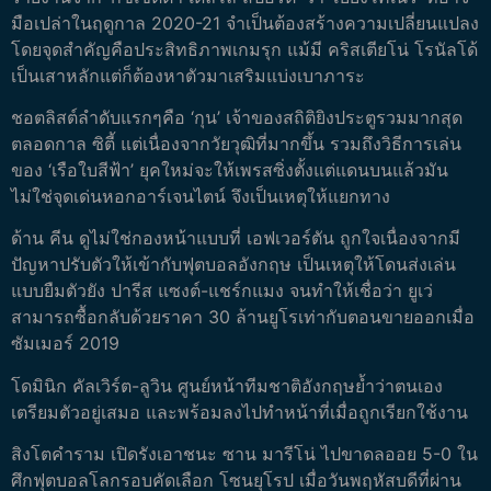
มือเปล่าในฤดูกาล 2020-21 จำเป็นต้องสร้างความเปลี่ยนแปลง
โดยจุดสำคัญคือประสิทธิภาพเกมรุก แม้มี คริสเตียโน่ โรนัลโด้
เป็นเสาหลักแต่ก็ต้องหาตัวมาเสริมแบ่งเบาภาระ
ชอตลิสต์ลำดับแรกๆคือ ‘กุน’ เจ้าของสถิติยิงประตูรวมมากสุด
ตลอดกาล ซิตี้ แต่เนื่องจากวัยวุฒิที่มากขึ้น รวมถึงวิธีการเล่น
ของ ‘เรือใบสีฟ้า’ ยุคใหม่จะให้เพรสซิ่งตั้งแต่แดนบนแล้วมัน
ไม่ใช่จุดเด่นหอกอาร์เจนไตน์ จึงเป็นเหตุให้แยกทาง
ด้าน คีน ดูไม่ใช่กองหน้าแบบที่ เอฟเวอร์ตัน ถูกใจเนื่องจากมี
ปัญหาปรับตัวให้เข้ากับฟุตบอลอังกฤษ เป็นเหตุให้โดนส่งเล่น
แบบยืมตัวยัง ปารีส แซงต์-แชร์กแมง จนทำให้เชื่อว่า ยูเว่
สามารถซื้อกลับด้วยราคา 30 ล้านยูโรเท่ากับตอนขายออกเมื่อ
ซัมเมอร์ 2019
โดมินิก คัลเวิร์ต-ลูวิน ศูนย์หน้าทีมชาติอังกฤษย้ำว่าตนเอง
เตรียมตัวอยู่เสมอ และพร้อมลงไปทำหน้าที่เมื่อถูกเรียกใช้งาน
สิงโตคำราม เปิดรังเอาชนะ ซาน มารีโน่ ไปขาดลออย 5-0 ใน
ศึกฟุตบอลโลกรอบคัดเลือก โซนยุโรป เมื่อวันพฤหัสบดีที่ผ่าน