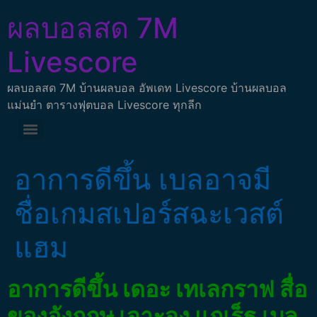
ผลบอลสด 7M
Livescore
ผลบอลสด 7M บ้านผลบอล อัพเดท Livescore บ้านผลบอล
แม่นยำ ตารางฟุตบอล Livescore ทุกลีก
อาการดีขึ้น เบลอาจมี
ชื่อเกมสเปอร์สฉะเวสต์
แฮม
อาการดีขึ้น เดอะ เทเลกราฟ สื่อ
ของอังกฤษ เจาะจง แกเร็ธ เบล