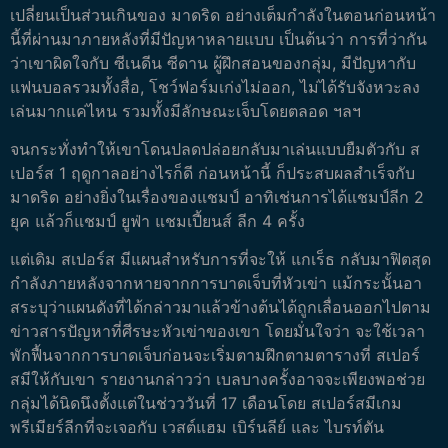
เปลี่ยนเป็นส่วนเกินของ มาดริด อย่างเต็มกำลังในตอนก่อนหน้า
นี้ที่ผ่านมาภายหลังที่มีปัญหาหลายแบบ เป็นต้นว่า การที่ว่ากัน
ว่าเขาผิดใจกับ ซีเนดีน ซีดาน ผู้ฝึกสอนของกลุ่ม, มีปัญหากับ
แฟนบอลรวมทั้งสื่อ, โชว์ฟอร์มเก่งไม่ออก, ไม่ได้รับจังหวะลง
เล่นมากแค่ไหน รวมทั้งมีลักษณะเจ็บโดยตลอด ฯลฯ
จนกระทั่งทำให้เขาโดนปลดปล่อยกลับมาเล่นแบบยืมตัวกับ ส
เปอร์ส 1 ฤดูกาลอย่างไรก็ดี ก่อนหน้านี้ ก็ประสบผลสำเร็จกับ
มาดริด อย่างยิ่งในเรื่องของแชมป์ อาทิเช่นการได้แชมป์ลีก 2
ยุค แล้วก็แชมป์ ยูฟ่า แชมเปี้ยนส์ ลีก 4 ครั้ง
แต่เดิม สเปอร์ส มีแผนสำหรับการที่จะให้ แกเร็ธ กลับมาฟิตสุด
กำลังภายหลังจากหายจากการบาดเจ็บที่หัวเข่า แม้กระนั้นอา
สระบุว่าแผนดังที่ได้กล่าวมาแล้วข้างต้นได้ถูกเลื่อนออกไปตาม
ข่าวสารปัญหาที่ศีรษะหัวเข่าของเขา โดยมั่นใจว่า จะใช้เวลา
พักฟื้นจากการบาดเจ็บก่อนจะเริ่มตามฝึกตามตารางที่ สเปอร์
สมีให้กับเขา รายงานกล่าวว่า เบลบางครั้งอาจจะเพียงพอช่วย
กลุ่มได้นิดนึงตั้งแต่ในช่วววันที่ 17 เดือนโดย สเปอร์สมีเกม
พรีเมียร์ลีกที่จะเจอกับ เวสต์แฮม เบิร์นลีย์ และ ไบรท์ตัน