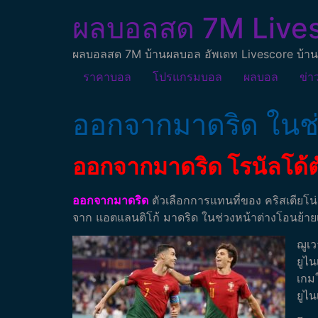
ผลบอลสด 7M Live
ผลบอลสด 7M บ้านผลบอล อัพเดท Livescore บ้าน
ราคาบอล
โปรแกรมบอล
ผลบอล
ข่า
ออกจากมาดริด ในช่
ออกจากมาดริด โรนัลโด้ตั
ออกจากมาดริด
ตัวเลือกการแทนที่ของ คริสเตียโน
จาก แอตแลนติโก้ มาดริด ในช่วงหน้าต่างโอนย้าย
ฌูเ
ยูไน
เกม
ยูไน