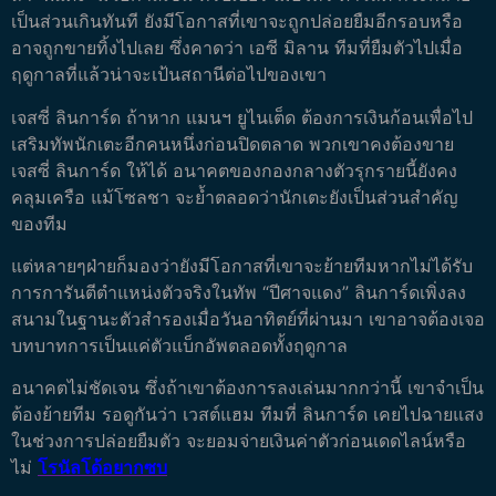
เป็นส่วนเกินทันที ยังมีโอกาสที่เขาจะถูกปล่อยยืมอีกรอบหรือ
อาจถูกขายทิ้งไปเลย ซึ่งคาดว่า เอซี มิลาน ทีมที่ยืมตัวไปเมื่อ
ฤดูกาลที่แล้วน่าจะเป้นสถานีต่อไปของเขา
เจสซี่ ลินการ์ด ถ้าหาก แมนฯ ยูไนเต็ด ต้องการเงินก้อนเพื่อไป
เสริมทัพนักเตะอีกคนหนึ่งก่อนปิดตลาด พวกเขาคงต้องขาย
เจสซี่ ลินการ์ด ให้ได้ อนาคตของกองกลางตัวรุกรายนี้ยังคง
คลุมเครือ แม้โซลชา จะย้ำตลอดว่านักเตะยังเป็นส่วนสำคัญ
ของทีม
แต่หลายๆฝ่ายก็มองว่ายังมีโอกาสที่เขาจะย้ายทีมหากไม่ได้รับ
การการันตีตำแหน่งตัวจริงในทัพ “ปีศาจแดง” ลินการ์ดเพิ่งลง
สนามในฐานะตัวสำรองเมื่อวันอาทิตย์ที่ผ่านมา เขาอาจต้องเจอ
บทบาทการเป็นแค่ตัวแบ็กอัพตลอดทั้งฤดูกาล
อนาคตไม่ชัดเจน ซึ่งถ้าเขาต้องการลงเล่นมากกว่านี้ เขาจำเป็น
ต้องย้ายทีม รอดูกันว่า เวสต์แฮม ทีมที่ ลินการ์ด เคยไปฉายแสง
ในช่วงการปล่อยยืมตัว จะยอมจ่ายเงินค่าตัวก่อนเดดไลน์หรือ
ไม่
โรนัลโด้อยากซบ