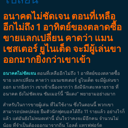
อนาคตไม่ชัดเจน ตอนที่เหลือ
อีกไม่ถึง 1 อาทิตย์ของตลาดซื้อ
ขายแลกเปลี่ยน คาดว่า แมน
เชสเตอร์ ยูไนเต็ด จะมีผู้เล่นขา
ออกมากยิ่งกว่าเขาเข้า
อนาคตไม่ชัดเจน
ตอนที่เหลืออีกไม่ถึง 1 อาทิตย์ของตลาดซื้อ
ขาย แลกเปลี่ยน คาดว่า แมนเชสเตอร์ ยูไนเต็ด จะมีผู้เล่นขา
ออก มากยิ่งกว่า เขาเข้าเนื่องจากว่า ยังมีนักเตะหลายราย ที่
อนาคต ยังไม่ชัดเจน ซัมเมอร์นี้ “ผีแดง” พยายามอย่างมาก
สำหรับในการขายผู้เล่น ที่ไม่ใช้งาน ซึ่งในตอนนี้ พวกเขา
สามารถปลดปล่อย ยืมตัวนักฟุตบอลได้ถึง 11 รายแล้ว อย่างไรก็
แล้ว แต่มันยังไม่หมดเท่านี้ มั่นใจว่าคงจะมีอีกคน จำนวนไม่
น้อย ที่จำเป็นต้องออกมาจากถิ่น โอลด์ แทรฟฟอร์ด