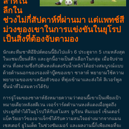
ลาห์ใน
ลีกใน
ช่วงไม่กี่สัปดาห์ที่ผ่านมา แต่แพทช์สี
ม่วงของเขาในการแข่งขันในยุโรป
เป็นสิ่งที่ต้องจับตามอง
นักเตะทีมชาติอียิปต์ตอนนี้ยิงไปแล้ว 6 ประตูจาก 5 เกมหลังสุด
ในแชมเปี้ยนส์ลีก และลูกนี้อาจเป็นตัวเลือกในกลุ่ม เมื่อจับจ่าย
ผ่าน ที่งดงามซึ่งกัปตันหงส์แดงรับน้ำหนักได้อย่างสมบูรณ์แบบ
ด้วยด้านนอกของรองเท้าบู๊ตของเขา ซาลาห์ พยายามใช้ความ
พยายามของเขาเหนือหัวของ ที่พุ่งเข้ามาและส่งให้ ลิเวอร์พูล
ขึ้นนำที่ไม่สมควรได้รับ
การจู่โจมของซาลาห์ยังหมายความว่าตอนนี้เขาเป็นเพียงเป้า
หมายเดียวหลังสตีเวน เจอร์ราร์ดตำนานหงส์แดงเมื่อพูดถึง
ประตูที่ทำได้ในยุโรปให้กับสโมสร
จูเรียน ทิมเบอร์ เซ็นเตอร์
แบ็ควัยเยาว์ของอาแจ็กซ์ได้รับความสนใจอย่างมากจากแมน
เชสเตอร์ ยูไนเต็ด ในช่วงซัมเมอร์ และผลงานนี้ก็เพียงพอที่จะ