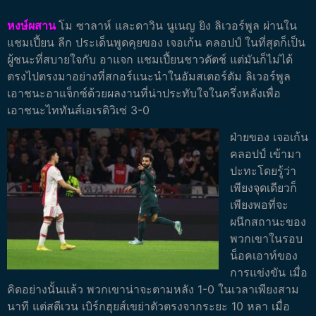
หงษ์ผสาน
โม ซาลาห์ และดาวิน นูเนญ ยิง ลิเวอร์พูล ผ่านใน
แชมเปี้ยน ลีก ประเด็นพูดคุยของ เจอเก้น คลอปป์ ในที่สุดก็เป็น
ผู้ชนะที่สบายใจกับ อาแจก แชมเปี้ยนชาวดัตช์ แต่มันก็ไม่ได้
ตรงไปตรงมาอย่างที่สกอร์แนะนำในอัมสเตอร์ดัม ลิเวอร์พูล
เอาชนะอาแจ็กซ์ด้วยผลงานที่น่าประทับใจในครึ่งหลังเพื่อ
เอาชนะไททันส์เอเรดิวิเซ่ 3-0
ฝ่ายของ เจอเก้น
คลอปป์ เข้ามา
ปะทะโดยรู้ว่า
เพียงจุดเดียวก็
เพียงพอที่จะ
ผนึกสถานะของ
พวกเขาในรอบ
น็อคเอาท์ของ
การแข่งขัน เมื่อ
คิดอย่างนั้นแล้ว พวกเขาน่าจะตามหลัง 1-0 ในเวลาเพียงสาม
นาที แต่สตีเวน เบิร์กฮุยส์เขย่าตัวตรงจากระยะ 10 หลา
เมื่อ