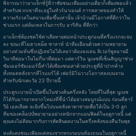
พิจารณาว่าอาแจ็กซ์รู้ดีว่าชัยชนะเพียงอย่างเดียวก็เพียงพอแล้ว
สำหรับพวกเขาที่จะอยู่ในทัวร์นาเมนต์ การพลาดของทำให้
ความกังวลในสนามเพิ่มขึ้นเท่านั้น เจ้าบ้านมีโอกาสที่ดีกว่าใน
ช่วงแรก แต่ล้มเหลวในการรับ อาริสัน ที่ดีกว่า
อาแจ็กซ์ต้องชดใช้ค่าเสียหายต่อหน้าประตูก่อนที่ครึ่งแรกจะจบ
ลง ขณะที่โมฮาเหม็ด ซาลาห์ นำทีมเยือนด้วยความพยายาม
อย่างท่วมท้นซึ่งปฏิเสธไม่ได้เลยว่าต้องลงเล่น
ลิเวอร์พูลอาจมี
วินาทีต่อมาในไม่กี่นาทีต่อมา แต่ดาร์วิน นูเนซที่เซ็นสัญญาช่วง
ซัมเมอร์ซัมเมอร์นี้ทำได้เพียงชนเสาด้วยประตูที่อ้าปากค้าง
ทั้งหมดหลังจากที่โรแบร์โต้ เฟอร์มิโน่วางโอกาสลงบนจาน
สำหรับนักเตะวัย 23 ปีรายนี้
ประตูระบายน้ำเปิดขึ้นในช่วงต้นครึ่งหลัง โดยที่ในที่สุด นูเนซ
ก็ได้รับมารยาทจากโหม่งที่ชี้นำได้อย่างสมบูรณ์แบบ ก่อนที่ฮาร์
วีย์ เอลเลียต จะยิงขึ้นไปบนหลังคาตาข่ายเพื่อให้เป็น 3-0
ลูก
ทีมของคล็อปป์พยายามอย่างหนักจากแอนฟิลด์ในฤดูกาลนี้ แต่
คุณคงไม่คิดมากกับการตัดสินผลงานในครึ่งหลังของคืนวันพุธ
หงส์แดงชนะเพียงแค่สองจากหกเกมบนท้องถนนในฤดูกาลนี้