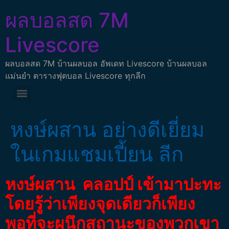
ผลบอลสด 7M
Livescore
ผลบอลสด 7M บ้านผลบอล อัพเดท Livescore บ้านผลบอล
แม่นยำ ตารางฟุตบอล Livescore ทุกลีก
หงษ์ผสาน อย่างดีเยี่ยม
ในเกมแชมเปี้ยน ลีก
หงษ์ผสาน คลอปป์ เข้ามาปะทะ
โดยรู้ว่าเพียงจุดเดียวก็เพียง
พอที่จะผนึกสถานะของพวกเขา