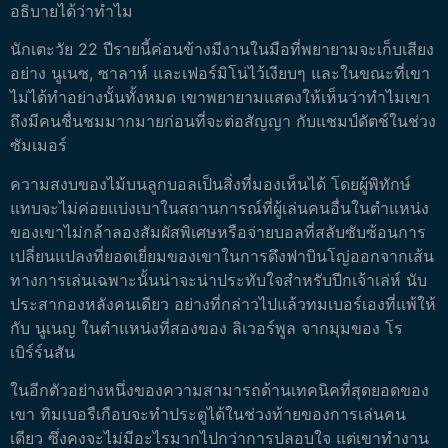
อธิบายได้ว่าทำไม
นักเตะวัย 22 ปีรายนี้ค่อนข้างมีงานในมือที่พยายามจะเก็บเสียง
อย่าง นูเนซ, ซาลาห์ และเฟอร์มิโน่ไว้เงียบๆ และในขณะที่เขา
ไม่ได้ทำอย่างนั้นทั้งหมด เขาพยายามแสดงให้เห็นว่าทำไมเขา
ถึงมีคนชื่นชมมากมายก่อนที่จะต่อสัญญา กับแชมป์ดัตช์ในช่วง
ซัมเมอร์
ความสงบของไม้บนลูกบอลเป็นสิ่งที่มองเห็นได้ โดยผู้พิทักษ์
แทบจะไม่ค่อยแบ่งเบาในสถานการณ์ที่ผู้เล่นคนอื่นในตำแหน่ง
ของเขาไม่กล้าลองสัมผัสพิเศษหรือจ่ายบอลที่สลับซับซ้อนการ
เปลี่ยนแปลงที่ยอดเยี่ยมของเขาในการดึงฟาบินโญ่ออกจากเส้น
ทางการเล่นเฉพาะนั้นน่าจะน่าประทับใจสำหรับปีกเจ้าเล่ห์ นับ
ประสากองหลังคนเดียว อย่างที่กล่าวไปแล้วทมเบอร์เองที่แพ้ให้
กับ นูเนญ ในตำแหน่งที่สองของ ลิเวอร์พูล จากมุมของ โร
เบิร์ร์นสัน
ในอีกตัวอย่างหนึ่งของความสามารถด้านเทคนิคที่สุดยอดของ
เขา ทิมเบอรืเกือบจะทำประตูได้ในช่วงท้ายของการเล่นคน
เดียว ซึ่งคงจะไม่มีอะไรมากไปกว่าการปลอบใจ แต่เขาทำงาน