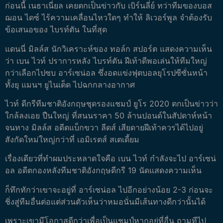
ก่อนนี้ เนธาเนี่ยล เคยตกเป็นข่าวกับ เบิร์นลี่ย์ ทว่าทีมของบอส
ฌอน ไดซ์ ไร้ความเคลื่อนไหวใดๆ ทำให้ ลิเวอร์พูล จำต้องรับ
ข้อเสนอของ ไบรท์ตัน ในที่สุด
แดนนี่ มิลล์ส นักวิเคราะห์ของ ทอล์ก สปอร์ต แสดงความเห็น
ว่า เบน ไวท์ ปราการหลัง ไบรท์ตัน ฝีเท้าดีพอเล่นให้ทีมใหญ่
กว่าเลือกไปซบ อาร์เซน่อล ซึ่งอดแข่งฟุตบอลยุโรปซีซั่นหน้า
ทั้งยุ แมนฯ ยูไนเต็ด ไปฉกกลางอากาศ
ไวท์ ดีกรีทีมชาติอังกฤษชุดรองแชมป์ ยูโร 2020 ตกเป็นข่าวว่า
ใกล้ลงเอย ปืนใหญ่ ที่สนนราคา 50 ล้านปอนด์ในสัปดาห์หน้า
จนทาง มิลล์ส อดีตแบ็กขวา ลีดส์ เสียดายฝีเท้าควรได้ไปอยู่
สังกัดใหม่ใหญ่กว่าที่ เอมิเรตส์ สเตเดี้ยม
เรื่องเดียวที่ทำผมประหลาดใจคือ เบน ไวท์ กำลังจะไป อาร์เซน่
อล อดีตกองหลังทีมชาติอังกฤษดีกรี 19 นัดแสดงความเห็น
ก็ทึกทักว่าเขาจะอยู่ที่ อาร์เซน่อล ไปอีกอย่างน้อย 2-3 ก่อนจะ
ชิ่งสู่ทีมอื่นต่อแต่ส่วนตัวเห็นว่าหมอนั่นมีเส้นทางดีกว่านั้นได้
เพราะเขามีโอกาสดีกว่าเพื่อเป็นแชมป์หากอยู่ที่อื่น ถามทีไป