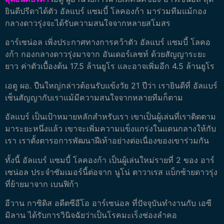
ยินดีปรีดาได้ตัว อัลแบร์ แซมบี้ โลคองก้า มาร่วมทีมแม้กอง
กลางดาวรุ่งจะได้รับความสนใจจากหลายสโมสร
อาร์เซน่อล เพิ่งประกาศทางการคว้าตัว อัลแบร์ แซมบี้ โลคอ
งก้า กองกลางดาวรุ่งมาจาก อันเดอร์เลชท์ ด้วยสัญญาระยะ
ยาว ค่าตัวเบื้องต้น 17.5 ล้านยูโร และอาจเพิ่มอีก 4.5 ล้านยูโร
เอดู ผอ. ปืนใหญ่กล่าวต้อนรับแข้งวัย 21 ปีว่า เรายินดีที่ อัลแบร์
เซ็นสัญญากับเราแม้มีความสนใจจากหลายทีมก็ตาม
อัลแบร์ เป็นเป้าหมายหลักสำหรับเรา เขาเป็นผู้เล่นที่เราติดตาม
มาระยะหนึ่งแล้ว เขาจะเพิ่มความแข็งแกร่งในแดนกลางให้กับ
เรา เราตั้งตารอการพัฒนาฝีเท้าอย่างต่อเนื่องของเขาร่วมกัน
ทั้งนี้ อัลแบร์ แซมบี้ โลคองก้า เป็นผู้เล่นใหม่รายที่ 2 ของ อาร์
เซน่อล ประจำซัมเมอร์นี้ต่อจาก นูโน่ ตาวาเรส แบ็กซ้ายดาวรุ่ง
ที่ย้ายมาจาก เบนฟิก้า
อีวาน กาซิดิส อดีตซีอีโอ อาร์เซน่อล ที่ปัจจุบันทำงานกับ เอซี
มิลาน ได้รับการวินิจฉัยว่าเป็นโรคมะเร็งช่องลำคอ