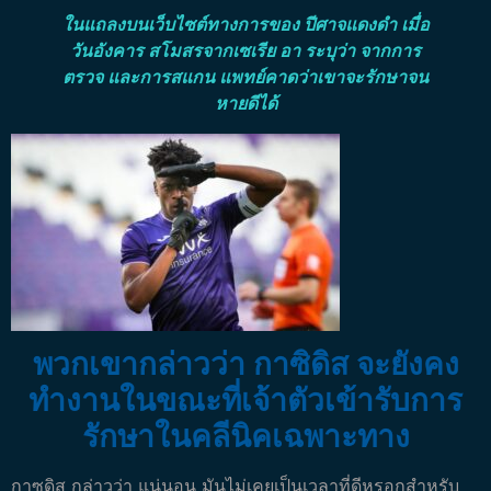
ในแถลงบนเว็บไซต์ทางการของ ปีศาจแดงดำ เมื่อ
วันอังคาร สโมสรจากเซเรีย อา ระบุว่า จากการ
ตรวจ และการสแกน แพทย์คาดว่าเขาจะรักษาจน
หายดีได้
พวกเขากล่าวว่า กาซิดิส จะยังคง
ทำงานในขณะที่เจ้าตัวเข้ารับการ
รักษาในคลีนิคเฉพาะทาง
กาซดิส กล่าวว่า แน่นอน มันไม่เคยเป็นเวลาที่ดีหรอกสำหรับ