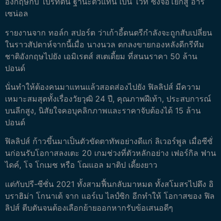
อังกฤษกับ ไบรท์ตัน ฐานะตัวแทน เบน ไวท์ ซึ่งจ่อโยกสู่ อาร์
เซน่อล
รายงานจาก ทอล์ก สปอร์ต ว่าเก้าอี้ดนตรีกำลังจะถูกสับเปลี่ยน
ในราวสัปดาห์จากนี้เมื่อ นางนวล ตกลงขายกองหลังดีกรีทีม
ชาติอังกฤษไปยัง เอมิเรตส์ สเตเดี้ยม ที่สนนราคา 50 ล้าน
ปอนด์
นั่นทำให้ต้องคนมาแทนแล้วสอดส่องไปยัง ฟิลลิปส์ มีความ
เหมาะสมสุดทั้งเรื่องวัยวุฒิ 24 ปี, คุณภาพฝีเท้า, ประสบการณ์
บนลีกสูง, นิสัยใจคอบุคลิกภาพและราคาจับต้องได้ 15 ล้าน
ปอนด์
ฟิลลิปส์ ก้าวขึ้นมาเป็นตัวขัดตาทัพอย่างดีแก่ ลิเวอร์พูล เมื่อซีซั่
นก่อนรับโอกาสลงเตะ 20 เกมช่วงที่ตัวหลักอย่าง เฟอร์กิล ฟาน
ไดค์, โจ โกเมซ หรือ โฌแอล มาติป เดี้ยงยาว
แต่กับปรี-ซีซั่น 2021 ทั้งสามฟื้นกลับมาหมด ทั้งสโมสรไปดึง อิ
บราฮิม่า โกนาเต้ จาก แอร์เบ ไลป์ซิก อีกทำให้ โอกาสของ ฟิล
ลิปส์ ตีบตันจนต้องเลือกย้ายออกหากรับข้อเสนอดีๆ