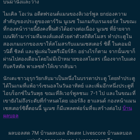
บนม้านั่งและว่าง
ไมเคิล โอเว่น อดีตฟรอนต์แมนของลิเวอร์พูล ยกย่องความ
สำคัญของประตูของดาร์วิน นูเนซ ในเกมกับเรนเจอร์ส ในขณะ
ที่กองหน้ารายนี้ยังคงฟื้นตัวได้อย่างต่อเนื่อง
นูเนซ ที่ย้ายจาก
เบนฟิก้ามาร่วมทีมหงส์แดงด้วยค่าตัวสถิติสโมสร ทำประตูใน
สองเกมแรกของเขาให้สโมสรกับแมนเชสเตอร์ ซิตี้ ในคอมมิ
วนิตี้ ชิลด์ และฟูแล่มในพรีเมียร์ลีก อย่างไรก็ตาม จากนั้นเขาก็
ผ่านไปสองเดือนโดยไม่มีเป้าหมายของสโมสร เนื่องจากใบแดง
กับคริสตัล พาเลซทำให้เขากลับมา
นักเตะชาวอุรุกวัยกลับมาเป็นหนึ่งในบรรดาประตู โดยทำประตู
ได้ในเกมที่แพ้อาร์เซนอลในวันอาทิตย์ และเพิ่มอีกหนึ่งประตูที่
ไอบร็อกซ์ในวันพุธ ขณะที่ลิเวอร์พูลชนะ 7-1 ไป และในขณะที่
เขายังไม่ถึงระดับที่กำหนดโดย เออร์ลิง ฮาแลนด์ กองหน้าแมน
เชสเตอร์ซิตี้ตอนนี้ นูเนซ ก็มีแพลตฟอร์มที่จะสร้างต่อไป
บ้าน
ผลบอล
ผลบอลสด 7M บ้านผลบอล อัพเดท Livescore บ้านผลบอล