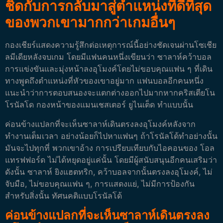
ชิดกับการกลับมาสู่ตำแหน่งที่ดีที่สุด
ของพวกเขามากกว่าเกมอื่นๆ
กองเชียร์แสดงความรู้สึกต่อเหตุการณ์นี้อย่างชัดเจนผ่านโซเชีย
ลมีเดียหลังจบเกม โดยมีแฟนคนหนึ่งเขียนว่า ซาลาห์คว้าบอล
การแข่งขันและมุ่งหน้าลงอุโมงค์โดยไม่ขอบคุณแฟน ๆ ที่เดิน
ทางพูดถึงตำแหน่งที่หัวของเขาอยู่มาก
แฟนบอลอีกคนหนึ่ง
แนะนำว่าการตอบสนองจะแตกต่างออกไปมากหากคริสเตียโน
โรนัลโด กองหน้าของแมนเชสเตอร์ ยูไนเต็ด ทำแบบนั้น
ค่อนข้างแปลกที่จะเห็นซาลาห์เดินตรงลงอุโมงค์หลังจาก
ทำงานเต็มเวลา อย่างน้อยก็ไปหาแฟนๆ ถ้าโรนัลโด้ทำอย่างนั้น
มันจะไปทุกที่ พวกเขาอ้าง
การเปรียบเทียบกับไอคอนของ โอล
แทรฟฟอร์ด ไม่ได้หยุดอยู่แค่นั้น โดยมีผู้สนับสนุนอีกคนเสริมว่า
ดังนั้น ซาลาห์ ยิงแฮตทริก, คว้าบอลจากนั้นตรงลงอุโมงค์, ไม่
จับมือ, ไม่ขอบคุณแฟน ๆ, การแสดงแย่, ไม่มีการป้องกัน
สำหรับสิ่งนั้น ทัศนคติแบบโรนัลโด้
ค่อนข้างแปลกที่จะเห็นซาลาห์เดินตรงลง