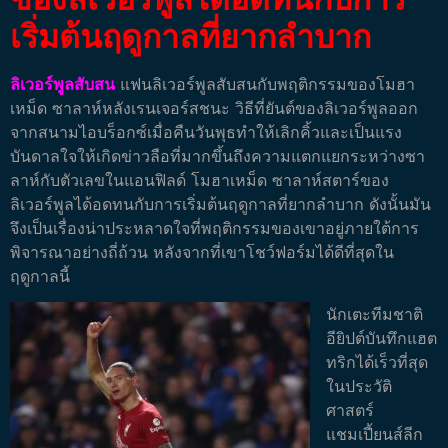
เริ่มต้นฤดูกาลที่ยากลำบาก
ลิเวอร์พูลสับสน
แฟนลิเวอร์พูลสับสนกับพฤติกรรมของโมฮา
เหม็ด ซาลาห์หลังเรนเจอร์สชนะ วิธีที่ยันต์ของลิเวอร์พูลออก
จากสนามไอบร็อกซ์เมื่อคืนวันพุธทำให้เลิกคิ้วและเป็นแรง
บันดาลใจให้เกิดข่าวลือที่มากขึ้นถึงความแตกแยกระหว่างซา
ลาห์กับตัวเลขในแอนฟิลด์
โมฮาเหม็ด ซาลาห์สตาร์ของ
ลิเวอร์พูลได้อดทนกับการเริ่มต้นฤดูกาลที่ยากลำบาก ดังนั้นมัน
จึงเป็นเรื่องน่าประหลาดใจที่พฤติกรรมของเขาอยู่ภายใต้การ
พิจารณาอย่างถี่ถ้วน หลังจากที่เขาโชว์ฟอร์มได้ดีที่สุดใน
ฤดูกาลนี้
นักเตะทีมชาติ
อียิปต์บันทึกแฮต
ทริกได้เร็วที่สุด
ในประวัติ
ศาสตร์
แชมเปี้ยนส์ลีก