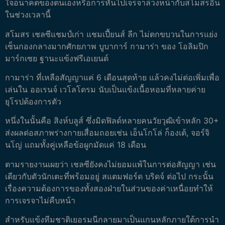
ใจอนาคตของตนเองหรือการหันไปเจรจาล่วงหน้ากับสโมสรอื่น
ในช่วงเวลานี้
สโมสร เชลซีแชมป์เก่า แชมเปี้ยนส์ ลีก ไม่ตกขบวนในการแย่ง
เซ็นกองกลางมากศักยภาพ บูบาการ์ กามาร่า ของ โอลิมปิก
มาร์กเซย ฐานะแข้งฟรีเอเยนต์
กามาร่า ที่เหลือสัญญาแค่ 6 เดือนสุดท้าย แล้วคงไม่ต่อเพิ่มเพื่อ
เล่นใน ออเรนจ์ เวโลโดรม นับเป็นแข้งเนื้อหอมที่หลายค่าย
ยุโรปต้องการตัว
หนึ่งในนั้นคือ สิงห์บลูส์ ซึ่งมิดฟิลด์หลายคนวัยวุฒิเข้าหลัก 30+
ส่งผลต่อสภาพร่างกายเสื่อมถอยเช่น เอ็นโกโล่ ก็องเต้, จอร์จิ
นโญ่ แถมทั้งคู่เหลือข้อผูกมัดแค่ 18 เดือน
ตามรายงานเผยว่า เชลซียังคงไม่ยอมแพ้ในการต่อสัญญา เช่น
เดียวกับตัวนักเตะที่พร้อมอยู่ สแตมฟอร์ด บริดจ์ ต่อไป กระนั้น
เรื่องความต้องการของทั้งสองฝ่ายในส่วนของค่าเหนื่อยทำให้
การเจรจาไม่คืบหน้า
สำหรับแข้งทีมชาติเยอรมนีกลายมาเป็นแกนหลักภายใต้การนำ