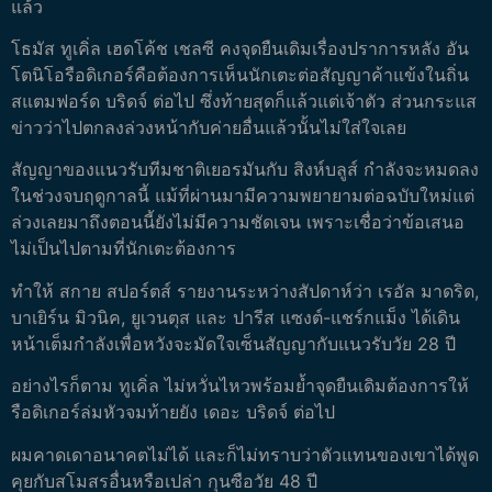
แล้ว
โธมัส ทูเคิ่ล เฮดโค้ช เชลซี คงจุดยืนเดิมเรื่องปราการหลัง อัน
โตนิโอรือดิเกอร์คือต้องการเห็นนักเตะต่อสัญญาค้าแข้งในถิ่น
สแตมฟอร์ด บริดจ์ ต่อไป ซึ่งท้ายสุดก็แล้วแต่เจ้าตัว ส่วนกระแส
ข่าวว่าไปตกลงล่วงหน้ากับค่ายอื่นแล้วนั้นไม่ใส่ใจเลย
สัญญาของแนวรับทีมชาติเยอรมันกับ สิงห์บลูส์ กำลังจะหมดลง
ในช่วงจบฤดูกาลนี้ แม้ที่ผ่านมามีความพยายามต่อฉบับใหม่แต่
ล่วงเลยมาถึงตอนนี้ยังไม่มีความชัดเจน เพราะเชื่อว่าข้อเสนอ
ไม่เป็นไปตามที่นักเตะต้องการ
ทำให้ สกาย สปอร์ตส์ รายงานระหว่างสัปดาห์ว่า เรอัล มาดริด,
บาเยิร์น มิวนิค, ยูเวนตุส และ ปารีส แซงต์-แชร์กแม็ง ได้เดิน
หน้าเต็มกำลังเพื่อหวังจะมัดใจเซ็นสัญญากับแนวรับวัย 28 ปี
อย่างไรก็ตาม ทูเคิ่ล ไม่หวั่นไหวพร้อมย้ำจุดยืนเดิมต้องการให้
รือดิเกอร์ล่มหัวจมท้ายยัง เดอะ บริดจ์ ต่อไป
ผมคาดเดาอนาคตไม่ได้ และก็ไม่ทราบว่าตัวแทนของเขาได้พูด
คุยกับสโมสรอื่นหรือเปล่า กุนซือวัย 48 ปี