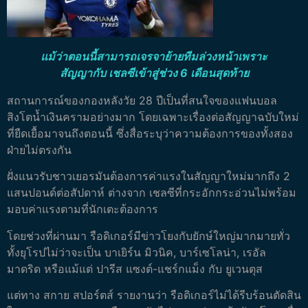
แม้ว่าตอนนี้สามารถเจรจาย้ายทีมล่วงหน้าเพราะ
สัญญากับ เชลซีเข้าสู่ช่วง 6 เดือนสุดท้าย
สถานการณ์ของกองหลังวัย 28 ปีเป็นที่สนใจของแฟนบอล
สิงโตน้ำเงินครามอย่างมาก โดยเฉพาะเรื่องต่อสัญญาฉบับใหม่
ที่ยืดเยื้อมาจนถึงตอนนี้ ซึ่งสื่อระบุว่าความต้องการของทั้งสอง
ฝ่ายไม่ตรงกัน
ฝั่งแนวรับชาวเยอรมันต้องการค่าแรงในสัญญาใหม่มากถึง 2
แสนปอนด์ต่อสัปดาห์ ต่างจาก เชลซีที่กระอักกระอ่วนไม่พร้อม
มอบค่าแรงตามที่นักเตะต้องการ
โดยช่วงที่ผ่านมา รือดิเกอร์มีข่าวโยงกับยักษ์ใหญ่มากมายทั่ว
ทั้งยุโรปไม่ว่าจะเป็น บาเยิร์น มิวนิค, บาร์เซโลน่า, เรอัล
มาดริด หรือแม้แต่ ปารีส แซงต์-แชร์กแม็ง กับ ยูเวนตุส
แต่ทาง สกาย สปอร์ตส์ รายงานว่า รือดิเกอร์ไม่ได้รีบร้อนตัดสิน