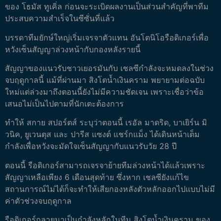
ของ โธมัส ทูเคิ่ล ก่อนจะระเบิดผลงานเป็นส่วนสำคัญที่พาทีม
ประสบความสำเร็จในซีซั่นที่แล้ว
บรรดาทีมยักษ์ใหญ่เริ่มเจรจาตัวแทน อันโตนิโอรือดิเกอร์เพื่อ
หวังเซ็นสัญญาล่วงหน้ากับกองหลังรายนี้
สัญญาของแนวรับชาวเยอรมันกับ เชลซีกำลังจะหมดลงในช่วง
จบฤดูกาลนี้ แม้ที่ผ่านมา สิงโตน้ำเงินคราม พยายามต่อฉบับ
ใหม่แต่ล่วงมาถึงตอนนี้ยังไม่มีความชัดเจน เพราะเชื่อว่าข้อ
เสนอไม่เป็นไปตามที่นักเตะต้องการ
ทำให้ สกาย สปอร์ตส์ ระบุว่าตอนนี้ เรอัล มาดริด, บาเยิร์น มิ
วนิค, ยูเวนตุส และ ปารีส แซงต์ แชร์กแม็ง ได้เดินหน้าเต็ม
กำลังเพื่อหวังจะมัดใจเซ็นสัญญากับแนวรับวัย 28 ปี
ตอนนี้ รือดิเกอร์สามารถเจรจาย้ายทีมล่วงหน้าได้แล้วเพราะ
สัญญาเหลือเพียง 6 เดือนสุดท้าย ซึ่งหาก เชลซียังแก้ไข
สถานการณ์ไม่ได้ก็จะทำให้เสียกองหลังตัวหลักออกไปแบบไม่มี
ค่าตัวช่วงจบฤดูกาล
รือดิเกอร์กลายมาเป็นกำลังหลักในทีม สิงโตน้ำเงินคราม ของ