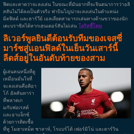
ฟิตและคาดว่าจะลงเล่น ในขณะที่มันยากที่จะจินตนาการว่าอลิ
สสันไม่ได้ลงเป็นตัวจริง ฟาบินโญ่น่าจะลงเล่นในตำแหน่ง
มิดฟิลด์ และฮาร์วีย์ เอลเลียตสามารถเล่นทางด้านขวาของนัก
เตะบราซิลได้หากเฮนเดอร์สันไม่เล่น
โยริสชี้โทษ
ลิเวอร์พูลยินดีต้อนรับทีมของเจสซี่
มาร์ชสู่แอนฟิลด์ในเย็นวันเสาร์นี้
ลีดส์อยู่ในอันดับท้ายของสาม
ผู้เล่นคนหนึ่งที่ดู
เหมือนมั่นใจที่
จะลงเล่นคือติอา
โก้ อัลคันทาร่า
ที่พลาดเก
มกับฟอเรสต์
และอาแจ็กซ์
ด้วยการติดเชื้อ
ที่หู โมฮาเหม็ด ซาลาห์, โรแบร์โต้ เฟอร์มิโน่ และดาร์วิน