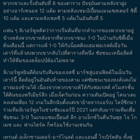
พวกเขาและรั้งอันดับที่ 8 ของตาราง ปัจจุบันตามหลังจ่าฝูง
อย่างอาร์เซนอล 12 แต้ม ตามหลังแชมป์เปี้ยนแมนเชสเตอร์ ซิตี้
10 แต้ม และตามหลังเชลซี 5 แต้มในอันดับที่ 5
แฟน ๆ ลิเวอร์พูลคิดว่าการเริ่มต้นที่ยากลำบากของพวกเขาอยู่
ข้างหลังพวกเขาหลังจากที่พวกเขาชนะ 1-0 ในบ้านกับซิตี้เมื่อ
ต้นเดือนนี้ แต่การแพ้ 1-0 ให้กับน็อตติงแฮมฟอเรสต์เมื่อวัน
เสาร์ที่แล้วส่งพวกเขากลับไปที่ตารางที่หนึ่ง ชัยชนะเหนือลีดส์
ทำให้ทีมของคล็อปป์ต้องไม่พลาด
ลิเวอร์พูลยินดีต้อนรับทีมของเจสซี่ มาร์ชสู่แอนฟิลด์ในเย็นวัน
เสาร์นี้ ลีดส์อยู่ในอันดับท้ายของสาม แต่ชัยชนะของหงส์แดงไม่
อาจมองข้ามได้ เนื่องจากพวกเขาแพ้ให้กับฟอเรสต์ สโมสรชั้น
ใต้ดินของพรีเมียร์ลีก เมื่อเจ็ดวันก่อน ความดันเปิดอยู่
โคนาเตะ
ลงเล่นเพียง 12 เกมในลีกนับตั้งแต่เขาย้ายจากแอร์เบ ไลป์ซิกมา
ร่วมทีมลิเวอร์พูลในช่วงซัมเมอร์ปี 2021 แต่กลับมาร่วมทีมเพื่อ
ชัยชนะ 3-0 ในเกมแชมเปี้ยนส์ ลีก อาแจ็กซ์ในคืนวันพุธ โจ โก
เมซ และ ฟานไดร์ค ก็พร้อมใช้งานเช่นกัน
เทรนต์ อเล็กซานเดอร์-อาร์โนลด์ และแอนดี้ โรเบิร์ตสัน ทั้งคู่