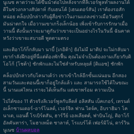
นูเนซ คาดว่าจะได้ขึ้นนำต่อไปหลังจากที่ลิเวอร์พูลทำผลงานได้
ดีในช่วงกลางสัปดาห์
กับเฮนโด้ [เฮนเดอร์สัน] เราต้องรอสัก
หน่อย คล็อปป์กล่าวกับผู้สื่อข่าวในงานแถลงข่าวเมื่อวันศุกร์
มันน่าตกใจ เมื่อวานเขาเกร็งเล็กน้อย เพิ่งเข้ารับการรักษาเมื่อ
วานนี้ ดังนั้นเราจะมาดูกันว่าเขาจะเป็นอย่างไรในวันนี้ ฉันคาด
หวังว่าเขาจะสบายดี พูดตามตรง
และติอาโก้ก็กลับมา นาบี้ [เกอิต้า] ยังไม่มี มาติป จะไม่กลับมา
เขากำลังฝึกอยู่ที่นี่แต่ต้องพักฟื้น คุณไม่จำเป็นต้องถามเกี่ยวกับดิ
โอโก้ [โชต้า] ซักพักและไม่ใช่สำหรับหลุยส์ [ดิแอซ] ซักพัก
คล็อปป์กล่าวกับโคนาเต้ว่า เขาเข้าใกล้อีกขั้นแน่นอน อีกสอง
สามวันและตอนนี้เขาก็อยู่ใกล้แล้ว และ สามารถใช้ได้ในขณะ
นี้ นานแค่ไหน เราจะได้เห็นกัน แต่เขาพร้อม ความเป็น
ไปได้ของ 11 ตัวจริงลิเวอร์พูลกับลีดส์ อลิสสัน เบ็คเกอร์, เทรนต์
อเล็กซานเดอร์-อาร์โนลด์, เวอร์จิล ฟาน ไดจ์ค, อิบราฮิมา โค
นาเต, แอนดี้ โรเบิร์ตสัน, ฮาร์วีย์ เอลเลียตต์, ฟาบินโญ่, ติอาโก้
อัลคันทาร่า, โมฮาเหม็ด ซาลาห์, โรแบร์โต้ เฟอร์มิโน่, ดาร์วิน
นูเนซ
บ้านผลบอล