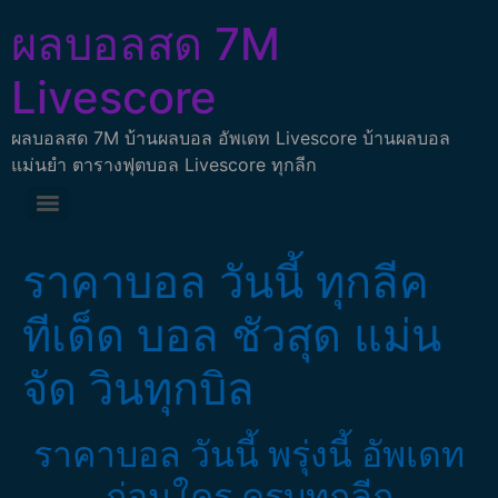
ผลบอลสด 7M
Livescore
ผลบอลสด 7M บ้านผลบอล อัพเดท Livescore บ้านผลบอล
แม่นยำ ตารางฟุตบอล Livescore ทุกลีก
ราคาบอล วันนี้ ทุกลีค
ทีเด็ด บอล ชัวสุด แม่น
จัด วินทุกบิล
ราคาบอล วันนี้ พรุ่งนี้ อัพเดท
ก่อนใคร ครบทุกลีก