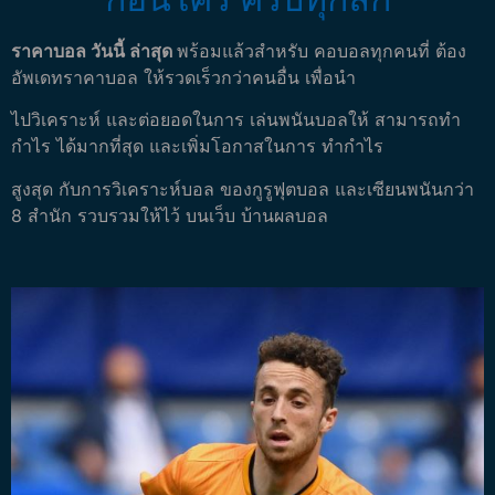
ราคาบอล วันนี้ ล่าสุด
พร้อมแล้วสำหรับ คอบอลทุกคนที่ ต้อง
อัพเดทราคาบอล ให้รวดเร็วกว่าคนอื่น เพื่อนำ
ไปวิเคราะห์ และต่อยอดในการ เล่นพนันบอลให้ สามารถทำ
กำไร ได้มากที่สุด และเพิ่มโอกาสในการ ทำกำไร
สูงสุด กับการวิเคราะห์บอล ของกูรูฟุตบอล และเซียนพนันกว่า
8 สำนัก รวบรวมให้ไว้ บนเว็บ บ้านผลบอล