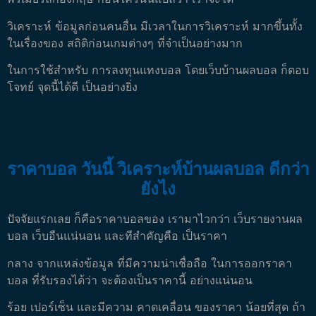
วิเคราะห์ ข้อมูลก่อนคนอื่น มีเวลาในการวิเคราะห์ มากขึ้นทั้ง
ในเรื่องของ สถิติก่อนเกมต่างๆ ที่จำเป็นอย่างมาก
ในการใช้สำหรับ การลงทุนแทงบอล โดยเว็บบ้านผลบอล ก็ตอบ
โจทย์ จุดนี้ได้ดี เป็นอย่างยิ่ง
ราคาบอล วันนี้ วิเคราะห์บ้านผลบอล ดีกว่า
ยังไง
ปัจจัยแรกเลย ก็คือราคาบอลของ เรามาไวกว่า เว็บรายงานผล
บอล เว็บอืนแน่นอน และทีสำคัญคือ เป็นราคา
กลาง จากแหล่งข้อมูล ที่มีความน่าเชื่อถือ ในการออกราคา
บอล ที่รับรองได้ว่า จะต้องเป็นราคานี้ อย่างแน่นอน
ร้อย เปอร์เซ็น และมีความ คาดเคลื่อน ของราคา น้อยที่สุด ถ้า