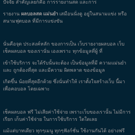
ปัจจัย สำคัญเลยก็คือ การรายงานสด และการ
รายงาน
ผลบอลสด แม่นยำ
เสมือนนั่งดู อยู่ในสนามแข่ง หรือ
สนามฟุตบอล ที่มีการแข่งขัน
นั่นคือจุด ประสงค์หลัก ของการเป็น เว็บรายงายผลบอล เว็บ
เช็คผลบอล ของเรานั่น เองเพราะ ทุกข้อมูลที่ผู้ ที่
เข้าใช้บริการ จะได้รับนั้นจะต้อง เป็นข้อมูลที่มี ความแม่นยำ
และ ถูกต้องที่สุด และมีความ ผิดพลาด ของข้อมูล
เกิดขึ้น น้อยที่สุดอีกด้วย ซึ่งนั่นทำให้ เราตั้งใจสร้างเว็บ นี้มา
เพื่อคอบอล โดยเฉพาะ
เช็คผลบอล ฟรี ไม่เสียค่าใช้จ่าย เพราะเว็บของเรานั้น ไม่มีการ
เรียก เก็บค่าใช้จ่าย ในการใช้บริการ ใดใดเลย
แม้แต่บาทเดียว ทุกๆเมนู ทุกๆฟังก์ชั่น ใช้งานกันได้ อย่างฟรี