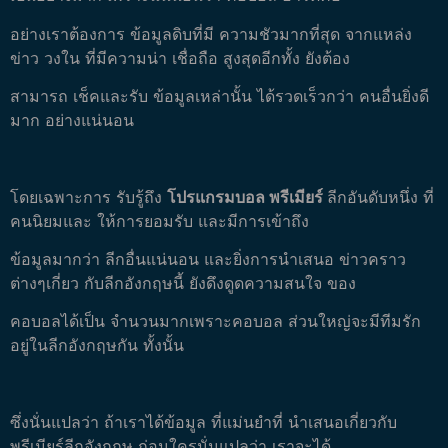
อย่างเราต้องการ ข้อมูลดิบที่มี ความชัวมากที่สุด จากแหล่ง
ข่าว วงใน ที่มีความน่า เชื่อถือ สูงสุดอีกทั้ง ยังต้อง
สามารถ เช็คและรับ ข้อมูลเหล่านั้น ได้รวดเร็วกว่า คนอื่นยิ่งดี
มาก อย่างแน่นอน
โดยเฉพาะการ รับรู้ถึง
โปรแกรมบอล พรีเมียร์
ลีกอันดับหนึ่ง ที่
คนนิยมและ ให้การยอมรับ และมีการเข้าถึง
ข้อมูลมากว่า ลีกอื่นแน่นอน และยิ่งการนำเสนอ ข่าวคราว
ต่างๆเกี่ยว กับลีกอังกฤษนี้ ยังดึงดูดความสนใจ ของ
คอบอลได้เป็น จำนวนมากเพราะคอบอล ส่วนใหญ่จะมีทีมรัก
อยู่ในลีกอังกฤษกัน ทั้งนั้น
ซึ่งนั่นแปลว่า ถ้าเราได้ข้อมูล ที่แม่นยำที่ นำเสนอเกี่ยวกับ
พรีเมียร์ลีกอังกฤษ ก่อนใครนั่นแปลว่า เราจะได้