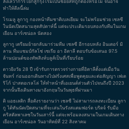
ลังเลว่าการโยกสู่กรุงโรมเป็นชอยส์ที่ถูกต้องหรือไม่ จนอาจ
ทำให้ดีลนี้ล่ม
โรเมลู ลูกากู กองหน้าทีมชาติเบลเยียม จะไม่พร้อมช่วย เชลซี
ในนัดเปิดสนามสุดสัปดาห์นี้ แต่จะประเดิมรอบสองกับทีมในเกม
เยือน อาร์เซน่อล นัดสอง
ลูกากู เตรียมย้ายกลับมาร่วมทีม เชลซี อีกรอบหลัง อินเตอร์ มิ
ลาน ทีมแชมป์กัลโช่ เซเรีย อา อิตาลี ตอบรับข้อเสนอ 97.5
ล้านปอนด์ของทัพสิงห์บลูส์เป็นที่เรียบร้อย
ดาวยิงวัย 28 ปี เข้ารับการตรวจร่างกายที่อิตาลีตั้งแต่เมื่อวัน
จันทร์ ก่อนออกเดินทางไปฝรั่งเศสเพื่อพูดคุยและต่อสัญญา เฟเด
ริโก้ ปาสตอเรลโล่ ให้ทำหน้าที่เอเยนต์ส่วนตัวไปจนถึงปี 2023
จากนั้นจึงเดินทางมาอังกฤษในวันพุธที่ผ่านมา
ดิ แอธเลติก สื่อดังรายงานว่า เชลซี ไม่สามารถลงทะเบียน ลูกา
กู ได้ทันนัดเปิดสนามที่จะเล่นในรังสแตมฟอร์ด บริดจ์ รับมือ
คริสตัลพาเลซในวันเสาร์นี้ แต่จะพร้อมลงสนามในเกมเดินทาง
เยือน อาร์เซน่อล วันอาทิตย์ที่ 22 สิงหาคม