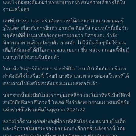
และไม่ต้องสงสัยเลยว่าเราสามารถประสบความสำเร็จได้ใน
ฐานะสโมสร
เอฟซี บาเซิ่ล และ คริสตัลพาเลซได้สอบถาม แมนเชสเตอร์
ยูไนเต็ด เกี่ยวกับการยืมตัว อาหมัด ดิยัลโล่
ก่อนหน้านี้เมื่อวัน
พฤหัสบดีที่ผ่านมาสื่ออังกฤษรายงานว่า ปิศาจแดง กำลัง
พิจารณาทางเลือกปล่อยตัว อาหมัด ไปให้ทีมอื่นๆ ยืมใช้งาน
เพื่อให้นักเตะได้มีโอกาสลงสนามมากขึ้น หลังจากตอนนี้ทีมมี
แนวรุกให้ใช้งานล้นมือแล้ว
โดยเมื่อวันศุกร์ที่ผ่านมา ฟาบริซิโอ โรมาโน่ ยืนยันว่า ผีแดง
กำลังชั่งใจในเรื่องนี้ โดยมี บาเซิ่ล และพาเลซสองสโมสรที่ได้
สอบถามไปยังสโมสรดังของแมนเชสเตอร์แล้ว
นอกจากนั้นยังมีสโมสรจากบุนเดสลีกาและในเวทีพรีเมียร์ลีกที่
สนใจปีกทีมชาติไอวอรี่ โคสต์ ซึ่งกำลังพยายามแข่งขันเพื่อยืม
แข้งรายนี้ไปร่วมทีมในฤดูกาล 2021/22
อย่างไรก็ตาม ทุกอย่างอยู่ที่การตัดสินใจของ แมนฯ ยูไนเต็ด
และเชื่อว่าสโมสรจะรอคุยกับนักเตะอีกกครั้งหลังจากนี้ โดย
ทาง อาหมัด กำลังอยู่ในช่วงกักตัวเพราะเพิ่งกลับมาจาก