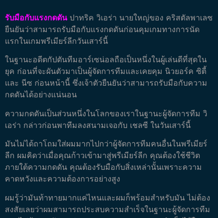
รับมือกับแรงกดดัน
ปาทริค วิเอร่า นายใหญ่ของ คริสตัลพาเลซ
ยืนยันว่าสามารถรับมือกับแรงกดดันก่อนคุมเกมทางการนัด
แรกในเกมพรีเมียร์ลีกวันเสาร์นี้
ในฐานะอดีตกัปตันทีมอาร์เซน่อลถือเป็นหนึ่งในผู้เล่นดีที่สุดใน
ยุค ก่อนที่จะผันตัวมาเป็นผู้จัดการทีมและเคยคุม นิวยอร์ค ซิตี้
และ นีซ ก่อนหน้านี้ ซึ่งเจ้าตัวยืนยันว่าสามารถรับมือกับความ
กดดันได้อย่างแน่นอน
ความกดดันเป็นส่วนหนึ่งในโลกของเราในฐานะผู้จัดการทีม วิ
เอร่า กล่าวก่อนพาทีมลงสนามเจอกับ เชลซี ในวันเสาร์นี้
มันไม่ได้ถาโถมใส่ผมมากไปกว่าผู้จัดการทีมคนอื่นในพรีเมียร์
ลีก ผมคิดว่าเมื่อคุณก้าวเข้ามาสู่พรีเมียร์ลีก คุณต้องใช้ชีวิต
ภายใต้ความกดดัน คุณต้องรับมือกับสิ่งเหล่านั้นเพราะความ
คาดหวังและความต้องการอย่างสูง
ผมรู้ว่ามันท้าทายมากแค่ไหนและผมก็พร้อมสำหรับมัน ไม่ต้อง
สงสัยเลยว่าผมสามารถประสบความสำเร็จในฐานะผู้จัดการทีม