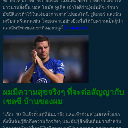
ขยายเวลาการดำรงตำแหน่ง ในสแตมฟอร์ด บริดจ์ของเขาให้
ยาวนานยิ่งขึ้น
บอส โธมัส ทูเคิ่ล เข้าใจดีว่ามุ่งมั่นที่จะรักษา
อัซปิลิเกวต้าไว้ในแง่ของการจากไปของโทนี่ รูดิเกอร์ และอัน
เดรียส คริสเตนเซ่น โดยเฉพาะอย่างยิ่งเมื่อได้รับความเป็นผู้นำ
และอิทธิพลของเขาที่เดอะบลูส์
บ้านผลบอล
ผมมีความสุขจริงๆ ที่จะต่อสัญญากับ
เชลซี บ้านของผม
“เกือบ 10 ปีแล้วตั้งแต่ที่ฉันมาถึง และเข้าร่วมสโมสรครั้งแรก
ดังนั้นฉันรู้สึกถึงความรักจริงๆ และฉันรู้สึกตื่นเต้นมากสำหรับ
โครงการใหม่ที่เรามีในมือของเรา”
“ผมอยากจะกล่าวขอบคุณ