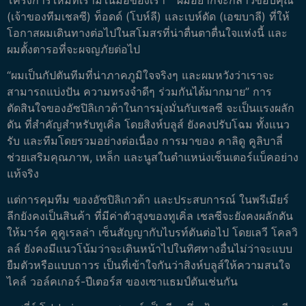
(เจ้าของทีมเชลซี) ท็อดด์ (โบห์ลี) และเบห์ดัด (เอฆบาลี) ที่ให้
โอกาสผมเดินทางต่อไปในสโมสรที่น่าตื่นตาตื่นใจแห่งนี้ และ
ผมตั้งตารอที่จะผจญภัยต่อไป
“ผมเป็นกัปตันทีมที่น่าภาคภูมิใจจริงๆ และผมหวังว่าเราจะ
สามารถแบ่งปัน ความทรงจําดีๆ ร่วมกันได้มากมาย”
การ
ตัดสินใจของอัซปิลิเกวต้าในการมุ่งมั่นกับเชลซี จะเป็นแรงผลัก
ดัน ที่สําคัญสําหรับทูเคิ่ล โดยสิงห์บลูส์ ยังคงปรับโฉม ทั้งแนว
รับ และทีมโดยรวมอย่างต่อเนื่อง
การมาของ คาลิดู คูลิบาลี่
ช่วยเสริมคุณภาพ, เหล็ก และนูสในตําแหน่งเซ็นเตอร์แบ็คอย่าง
แท้จริง
แต่การคุมทีม ของอัซปิลิเกวต้า และประสบการณ์ ในพรีเมียร์
ลีกยังคงเป็นสินค้า ที่มีค่าตัวสูงของทูเคิ่ล
เชลซีจะยังคงผลักดัน
ให้มาร์ค คูคูเรลล่า เซ็นสัญญากับไบรท์ตันต่อไป โดยเลวี โคลวิ
ลล์ ยังคงมีแนวโน้มว่าจะเดินหน้าไปในทิศทางอื่นไม่ว่าจะแบบ
ยืมตัวหรือแบบถาวร
เป็นที่เข้าใจกันว่าสิงห์บลูส์ให้ความสนใจ
ไคล์ วอล์คเกอร์-ปีเตอร์ส ของเซาแธมป์ตันเช่นกัน