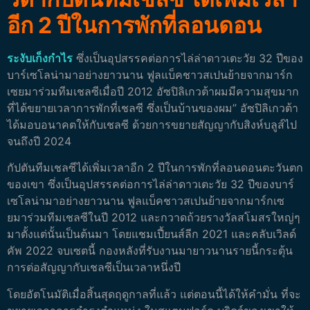
อีก 2 ปีในการพักที่ลอนดอน
ระงับเก็งกําไร
ซึ่งเป็นอุปสรรคต่อการไล่ล่าดาวเตะวัย 32 ปีของ
บาร์เซโลน่ามาอย่างยาวนาน ฟูลแบ็คชาวสเปนย้ายจากมาร์ก
เซยมาร่วมทีมเชลซีเมื่อปี 2012 อัซปิลิเกวต้าผมมีความสุขมาก
ที่ได้ขยายเวลาการพักที่เชลซี ซึ่งเป็นบ้านของผม”
อัซปิลิเกวต้า
ได้มอบอนาคตให้กับเชลซี ด้วยการขยายสัญญากับสิงห์บลูส์ไป
จนถึงปี 2024
กัปตันทีมเชลซีได้เพิ่มเวลาอีก 2 ปีในการพักที่ลอนดอนตะวันตก
ของเขา ซึ่งเป็นอุปสรรคต่อการไล่ล่าดาวเตะวัย 32 ปีของบาร์
เซโลน่ามาอย่างยาวนาน
ฟูลแบ็คชาวสเปนย้ายจากมาร์กเซ
ยมาร่วมทีมเชลซีในปี 2012 และกวาดถ้วยรางวัลสโมสรใหญ่ๆ
มาตั้งแต่นั้นเป็นต้นมา โดยแชมเปี้ยนส์ลีก 2021 และคลับเวิลด์
คัพ 2022 จบเซตนี้
กองหลังที่รับงานมายาวนานรายนี้กระตุ้น
การต่อสัญญากับเชลซีเป็นเวลาหนึ่งปี
โดยอัตโนมัติเมื่อสิ้นสุดฤดูกาลที่แล้ว แต่ตอนนี้ได้ให้คำมั่น ที่จะ