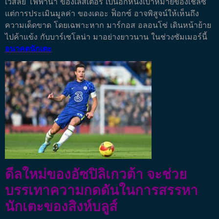
เวสลี่ย์ โฟฟาน่า ของเลสเตอร์ เป็นอีกหนึ่งเป้าหมายของเชลซี
แต่การประเมินมูลค่า ของเดอะ ฟ็อกซ์ อาจพิสูจน์ให้เห็นถึง
ความเด็ดขาด โดยเฉพาะหาก มาร์กอส อลอนโซ่ เดินหน้าย้าย
ไปค้าแข้ง กับบาร์เซโลน่า มาอย่างยาวนาน ในช่วงซัมเมอร์นี้
อนาคตนักเตะ
ดีลใหม่ของอัซปิลิเกวต้า จะช่วย
บรรเทาความกดดันในการสรรหา
นักเตะของสิงห์บลูส์