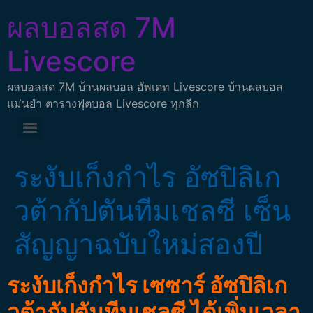
ผลบอลสด 7M
Livescore
ผลบอลสด 7M บ้านผลบอล อัพเดท Livescore บ้านผลบอล
แม่นยำ ตารางฟุตบอล Livescore ทุกลีก
ระงับเก็งกําไร อัซปิลิเก
วต้ากัปตันทีมเชลซี เซ็น
สัญญาฉบับใหม่สองปี
ระงับเก็งกําไร เซซาร์ อัซปิลิเก
วต้ากัปตันทีมเชลซี ได้เพิ่มเวลา