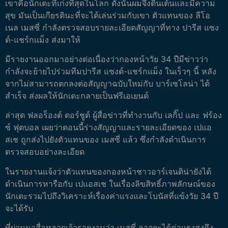
เขาคือนักเตะที่เก่งที่สุดในโลก ดังนั้นผมจึงตื่นเต้นและมีความ
สุข มันเป็นเกียรตินะที่จะได้เล่นร่วมกับเขา
ตัวแทนของ ลีโอ
เนล เมสซี่ กำลังตรวจสอบรายละเอียดสัญญาที่ทาง ปารีส แซง
ต์-แชร์กแม็ง ส่งมาให้
มีรายงานออกมาอย่างต่อเนื่องว่ากองหน้าวัย 34 ปีมีข่าวว่า
กำลังจะย้ายไปร่วมทีมปารีส แซงต์-แชร์กแม็ง ในเร็วๆ นี้ หลัง
จากไม่สามารถตกลงต่อสัญญาฉบับใหม่กับ บาร์เซโลน่า ได้
สำเร็จ ส่งผลให้นักเตะกลายเป็นฟรีเอเยนต์
ล่าสุด ฟลอร็องต์ ตอร์ชูต์ ผู้สื่อข่าวที่ทำงานกับ เลกิ๊ป และ ฟร้อง
ซ์ ฟุตบอล เผยว่าตอนนี้ร่างสัญญาและรายละเอียดของ เปแอ
สเช ถูกส่งไปยังตัวแทนของ เมสซี่ แล้ว ซึ่งกำลังดำเนินการ
ตรวจสอบอย่างละเอียด
ในรายงานแจ้งว่าตัวแทนของกองหน้าชาวอาร์เจนติน่ายังได้
ดำเนินการหารือกับ เปแอสเช ในเรื่องลิขสิทธิ์ภาพลักษณ์ของ
นักเตะรวมไปถึงวิเคราะห์เรื่องค่าแรงและโบนัสที่แข้งวัย 34 ปี
จะได้รับ
ที่ผ่านมาสื่อหลายเจ้ารายงานว่า เมสซี่ อาจจะได้ค่าแรงสูงถึง