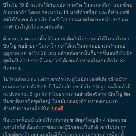
ปีในวัย 19 ปี ลงเล่นให้กับเรอัล มาดริด ในเกมลาลีกา แมตช์พบ
กับมาลาก้า โดยเขาลงมาใน 14 นาทีท้ายที่สุด และก็ทำแอสซิ
สต์ให้อังเคล ดิ มาเรีย ยิงเข้าไป ก่อนมาดริดกระหน่ำ 6-2 แต่
ว่าฟาบินโญ่ก็ได้ลงแค่นัดเดียว
ด้วยเหตุว่าต่อจากนั้น ริโออาฟ ตัดสินใจขายต่อให้โมนาโกฟา
บินโญ่ พอย้ายมาโมนาโก เขาได้ลงในสนามอย่างสม่ำเสมอ
ฤดูกาลแรก ลงไป 26 เกม แล้วหลังจากนั้นก็มากขึ้นจนถึงไปพีก
สุดในปี 2016-17 ที่โมนาโกได้แชมป์ เขาลงในเกมลีกไป 37
นัดหมาย
ไม่ใช่แค่ลงเยอะ แต่ว่าเขาทำประตูไม่น้อยเลยทีเดียวถึงแม้ว่า
เล่นกองกลางตัวรับ 5 ปี ในลีกเอิง เขายิงไป 23 ลูก เฉลี่ยแล้วปี
ละประมาณ 5 ลูก จัดว่าไม่ธรรมดาอย่างยิ่งจริงๆฟาบินโญ่ ติด
ทีมชาติบราซิลชุดใหญ่ ในสมัยของดุงก้า เขาลงเกมแรก
สำหรับการพบเม็กซิโก
ของดี
มือขวาคล็อปป์ แล้วก็ได้เล่นกลุ่มชาติชุดใหญ่อีก 4 นัดหมาย
อย่างไรก็ดี ตั้งแต่บราซิลแปลงผู้ฝึกสอนเป็นติเต้ เขาไม่เคยถูก
เรียกติดธงอีกเลย และไม่มีชื่อไปฟุตบอลโลกรอบท้ายที่สุดที่