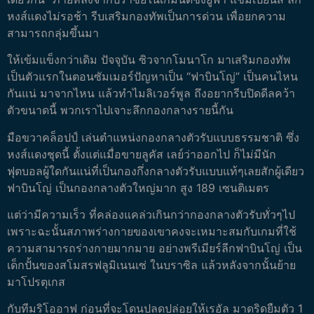
หงส์แดงไม่รอช้า รีบเสริมกองทัพเป็นการด่วน เพื่อยกความ
สามารถกลุ่มขึ้นมา
ให้เข้มแข็งกว่าเดิม ปัจจุบัน ซิวจากโมนาโก มาเสริมกองทัพ
เป็นตัวแรกในตอนซัมเมอร์ปัญหาเป็น “ฟาบินโญ่” เป็นคนไหน
กันแน่ มาจากไหน แล้วทำไมลิเวอร์พูล ถึงอยากรีบปิดดีลคว้า
ตัวขนาดนี้ พวกเราไปเจาะลึกกองกลางรายนี้กัน
มือขวาคล็อปป์ เล่นตำแหน่งกองกลางตัวรับแบบธรรมชาติ ซึ่ง
หงส์แดงชุดนี้ ตั้งแต่แมื่อขายลูคัส เลย์ว่าออกไป ก็ไม่มีนัก
ฟุตบอลผู้ใดกันแน่ที่เป็นกองกึ่งกลางตัวรับแบบแท้ๆเลยสักผู้เดียว
ฟาบินโญ่ เป็นกองกลางตัวใหญ่มาก สูง 189 เซนติเมตร
แต่ว่ามีความเร็ว ที่คล่องแคล่วเกินกว่ากองกลางตัวรับทั่วๆไป
เพราะฉะนั้นสภาพร่างกายของเขาคงจะเหมาะสมกับเกมที่ใช้
ความสามารถร่างกายมากมาย อย่างพรีเมียร์ลีกฟาบินโญ่ เป็น
เด็กปั้นของสโมสรฟลูมิเนนเซ่ ในบราซิล แล้วหลังจากนั้นย้าย
มาโปรตุเกส
กับทีมริโออาฟ ก่อนที่จะโดนปลดปล่อยให้เรอัล มาดริดยืมตัว 1