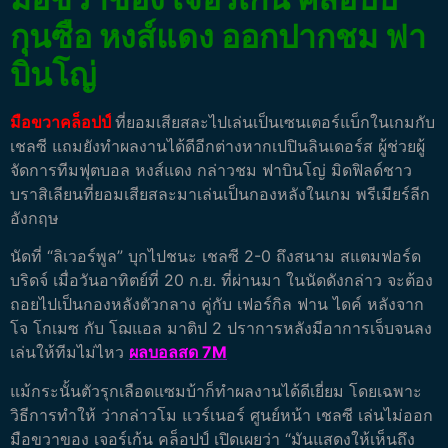
กุนซือ หงส์แดง ออกปากชม ฟา
บินโญ่
มือขวาคล็อปป์
ที่ยอมเสียสละไปเล่นเป็นเซนเตอร์แบ็กในเกมกับ
เชลซี แถมยังทำผลงานได้ดีอีกต่างหากเปปินลินเดอร์ส ผู้ช่วยผู้
จัดการทีมฟุตบอล หงส์แดง กล่าวชม ฟาบินโญ่ มิดฟิลด์ชาว
บราสิเลียนที่ยอมเสียสละมาเล่นเป็นกองหลังในเกม พรีเมียร์ลีก
อังกฤษ
นัดที่ “ลิเวอร์พูล” บุกไปชนะ เชลซี 2-0 ถึงสนาม สแตมฟอร์ด
บริดจ์ เมื่อวันอาทิตย์ที่ 20 ก.ย. ที่ผ่านมา ในนัดดังกล่าว จะต้อง
ถอยไปเป็นกองหลังตัวกลาง คู่กับ เฟอร์กิล ฟาน ไดค์ หลังจาก
โจ โกเมซ กับ โฌแอล มาติป 2 ปราการหลังมีอาการเจ็บจนลง
เล่นให้ทีมไม่ไหว
ผลบอลสด 7M
แม้กระนั้นตัวรุกเลือดแซมบ้าก็ทำผลงานได้ดีเยี่ยม โดยเฉพาะ
วิธีการทำให้ ว่ากล่าวโม แวร์เนอร์ ศูนย์หน้า เชลซี เล่นไม่ออก
มือขวาของ เจอร์เก้น คล็อปป์ เปิดเผยว่า “มันแสดงให้เห็นถึง