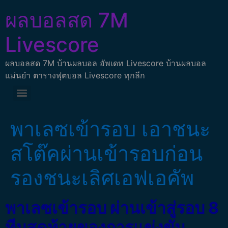
ผลบอลสด 7M
Livescore
ผลบอลสด 7M บ้านผลบอล อัพเดท Livescore บ้านผลบอล
แม่นยำ ตารางฟุตบอล Livescore ทุกลีก
พาเลซเข้ารอบ เอาชนะ
สโต๊คผ่านเข้ารอบก่อน
รองชนะเลิศเอฟเอคัพ
พาเลซเข้ารอบ ผ่านเข้าสู่รอบ 8
ทีมสุดท้ายของการแข่งขัน