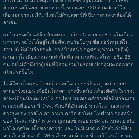
การเฟ้นหาทีมที่ดีที่สุดของเขา เชลซีซึ่งทุ่มเงินมากกว่า 600
ล้านปอนด์ในสองช่วงตลาดซื้อขายและ 320 ล้านปอนด์ใน
เดือนมกราคม มีทีมที่เต็มไปด้วยสตาร์ที่เชื่อว่าพวกเขาต้องได้
ลงเล่น
แต่ในแชมเปียนส์ลีก นักเตะอย่างน้อย 5 คนจาก 8 คนในเดือน
มกราคมจะไม่ได้อยู่ในทีมที่จะพบกับโบรุสเซีย ดอร์ทมุนด์ใน
รอบ 16 ทีมในอีกสองสัปดาห์ข้างหน้า กฎของยูฟ่าหมายถึงผู้
เล่นอาวุโสเพียงสามคนเท่านั้นที่สามารถเพิ่มลงในรายชื่อ 25
คน ดยไม่คำนึงว่าผู้เล่นที่มีส่วนร่วมในรอบแบ่งกลุ่มจะออกจาก
สโมสรหรือไม่
ไม่มีใครเป็นแชมป์บอลถ้วยเลยไม่ว่า จอร์จินโญ จะย้ายออก
จากอาร์เซนอล เพื่อยื่นโควตา ช่างปั้นหม้อ ก็ต้องตัดสินใจว่าจะ
ลงทะเบียนนักเตะใหม่ 3 คนไหน หมดเขตส่งรายชื่อทีมก่อนเกม
เลกแรกที่เยอรมนี วันพฤหัสบดีนี้
อันเดรย์ ซานโตส กองกลาง
ดาวรุ่งของ วาสโก ดา กามา ดาวิด ดาโตร โฟฟานา กองหน้า
ของ โมลเด เป็นตัวทีเด็ดที่ถูกมองข้ามอย่างชัดเจน เช่นเดียวกับ
มาโล กุสโต แบ็กขวาดาวรุ่ง และ โนนี มาดุเก ปีกตัวเก่งที่ย้าย
จากลียง ด้วยค่าตัว 26.5 ล้านปอนด์ และ พีเอสวี ไอนด์โฮเฟน