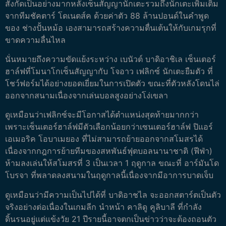
สังกัดเป็นอย่างมากหลังเซ็นสัญญานักเตะรวมถึงนักเตะเพิ่มเติม
จากทีมชัคตาร์ โดเนตส์ค ด้วยค่าตัว 88 ล้านปอนด์ในคำพูด
ของ ช่างปั้นหม้อ เองสามารถสร้างความตื่นเต้นให้กับเกมรุกที่
ขาดความลื่นไหล
นั่นหมายถึงความขัดแย้งระหว่าง เบนัวต์ บาดิอาชิเล เซ็นเตอร์
ฮาล์ฟที่โมนาโกเซ็นสัญญากับ โจอาว เฟลิกซ์ นักเตะยืมตัว ที่
โชว์ฟอร์มได้อย่างยอดเยี่ยมในการเปิดตัว ขณะที่ตัวหลังโดนไล่
ออกจากสนามเนื่องจากเล่นบอลสูงอย่างโง่เขลา
ดูเหมือนว่าเฟลิกซ์จะมีโอกาสได้ตำแหน่งสุดท้ายมากกว่า
เพราะเซ็นเตอร์ฮาล์ฟมีตัวเลือกน้อยกว่าเซนเตอร์ฮาล์ฟ ปิแอร์
เอเมอริค โอบาเมยอง ที่ไม่สามารถย้ายออกจากสโมสรได้
เนื่องจากกฎการย้ายทีมของสหพันธ์ฟุตบอลนานาชาติ (ฟีฟ่า)
ห้ามลงเล่นให้สโมสรที่ 3 เป็นเวลา 1 ฤดูกาล ขณะที่ อาร์มันโด
โบรจา ที่พลาดลงสนามในฤดูกาลนี้เนื่องจากมีอาการบาดเจ็บ
ดูเหมือนว่ามีความเป็นไปได้ที่ บาดิอาชไล จะออกสตาร์ตเป็นตัว
จริงอย่างต่อเนื่องในเกมลีก นำหน้า คาลิดู คูลิบาลี ที่กำลัง
ดิ้นรนอยู่แต่แข้งวัย 21 ปีรายนี้อาจตกเป็นข่าวว่าจะต้องถอนตัว