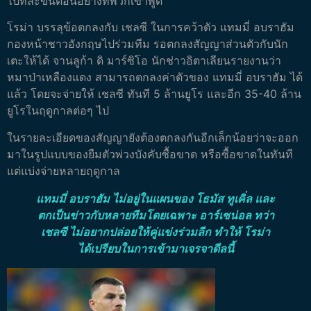
ไปทีละขั้นตอนอย่างที่พวกเขาพูด
โรม่า บรรลุข้อตกลงกับ เชลซี ในการคว้าตัว แทมมี่ อบราฮัม
กองหน้าชาวอังกฤษไปร่วมทีม รอตกลงสัญญาส่วนตัวกับนัก
เตะให้ได้
จานลูก้า ดิ มาร์ซิโอ นักช่าวอิตาเลียนรายงานว่า
หมาป่าเหลืองแดง สามารถตกลงค่าตัวของ แทมมี่ อบราฮัม ได้
แล้ว โดยจะจ่ายให้ เชลซี ทันที 5 ล้านยูโร และอีก 35-40 ล้าน
ยูโรในฤดูกาลต่อๆ ไป
ในรายละเอียดของสัญญายังต้องตกลงกันอีกเล็กน้อยว่าจะออก
มาในรูปแบบของยืมตัวพ่วงบังคับซื้อขาด หรือซื้อขาดในทันที
แต่แบ่งจ่ายหลายฤดูกาล
แทมมี่ อบราฮัม ไม่อยู่ในแผนของ โธมัส ทูเคิ่ล และ
ตกเป็นข่าวกับหลายทีมโดยเฉพาะ อาร์เซน่อล ทว่า
เชลซี ไม่อยากปล่อยให้คู่แข่งร่วมลีก ทำให้ โรม่า
ได้เปรียบในการเข้ามาเจรจาดีลนี้