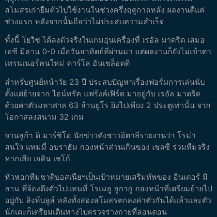
สโมสรเก่ายืมตัวไปใช้งานในช่วงครึ่งฤดูกาลหลัง ผลงานดีแค่
ช่วงแรก หลังจากนั้นถือว่าไม่ประสบความสำเร็จ
ทั้งนี้ โยวิช ได้ลงตัวจริงในเกมอุ่นเครื่องที่ เรอัล มาดริด เสมอ
เอซี มิลาน 0-0 เมื่อวันอาทิตย์ที่ผ่านมา แต่ผลงานก็ยังไม่เข้าตา
เทรนเนอร์คนใหม่ คาร์โล อันเชล็อตติ
สำหรับศูนย์หน้าวัย 23 ปี ประสบปัญหาเรื่องฟอร์มการเล่นนับ
ตั้งแต่ย้ายจาก ไอน์ทรัค แฟร้งค์เฟิร์ต มาอยู่กับ เรอัล มาดริด
ด้วยค่าตัวมหาศาล 63 ล้านยูโร ยิงไปเพียง 2 ประตูเท่านั้น จาก
โอกาสลงสนาม 32 เกม
จานลูก้า ดิ มาร์ซิโอ นักข่าวดังชาวอิตาลีรายงานว่า โรม่า
สนใจ แทมมี่ อบราฮัม กองหน้าส่วนเกินของ เชลซี ร่วมทีมจริง
หากเสีย เอดิน เชโก้
หัวหอกทีมชาติบอสเนียฯเป็นเป้าหมายเสริมทัพของ อินเตอร์ มิ
ลาน ที่จ้องดึงตัวไปแทนที่ โรเมลู ลูกากู กองหน้าที่เตรียมย้ายไป
อยู่กับ สิงห์บลูส์ หลังทั้งสองสโมสรตกลงค่าตัวกันได้แล้วและตัว
นักเตะก็เตรียมเดินทางไปตรวจร่างกายที่ลอนดอน