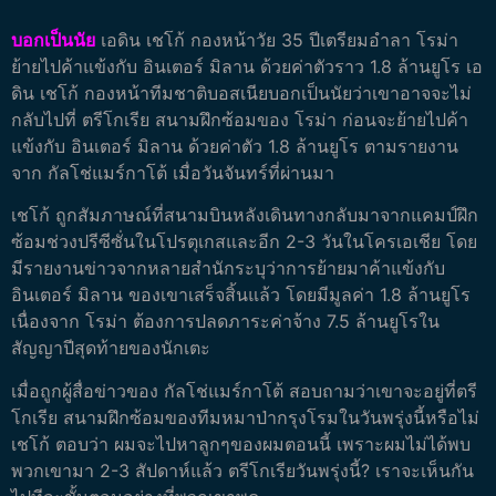
บอกเป็นนัย
เอดิน เชโก้ กองหน้าวัย 35 ปีเตรียมอำลา โรม่า
ย้ายไปค้าแข้งกับ อินเตอร์ มิลาน ด้วยค่าตัวราว 1.8 ล้านยูโร
เอ
ดิน เชโก้ กองหน้าทีมชาติบอสเนียบอกเป็นนัยว่าเขาอาจจะไม่
กลับไปที่ ตรีโกเรีย สนามฝึกซ้อมของ โรม่า ก่อนจะย้ายไปค้า
แข้งกับ อินเตอร์ มิลาน ด้วยค่าตัว 1.8 ล้านยูโร ตามรายงาน
จาก กัลโช่แมร์กาโต้ เมื่อวันจันทร์ที่ผ่านมา
เชโก้ ถูกสัมภาษณ์ที่สนามบินหลังเดินทางกลับมาจากแคมป์ฝึก
ซ้อมช่วงปรีซีซั่นในโปรตุเกสและอีก 2-3 วันในโครเอเชีย โดย
มีรายงานข่าวจากหลายสำนักระบุว่าการย้ายมาค้าแข้งกับ
อินเตอร์ มิลาน ของเขาเสร็จสิ้นแล้ว โดยมีมูลค่า 1.8 ล้านยูโร
เนื่องจาก โรม่า ต้องการปลดภาระค่าจ้าง 7.5 ล้านยูโรใน
สัญญาปีสุดท้ายของนักเตะ
เมื่อถูกผู้สื่อข่าวของ กัลโช่แมร์กาโต้ สอบถามว่าเขาจะอยู่ที่ตรี
โกเรีย สนามฝึกซ้อมของทีมหมาป่ากรุงโรมในวันพรุ่งนี้หรือไม่
เชโก้ ตอบว่า ผมจะไปหาลูกๆของผมตอนนี้ เพราะผมไม่ได้พบ
พวกเขามา 2-3 สัปดาห์แล้ว ตรีโกเรียวันพรุ่งนี้? เราจะเห็นกัน