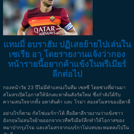
แทมมี่ อบราฮัม ปฏิเสธย้ายไปเล่นใน
เซเรีย อา โดยรายงานแจ้งว่ากอง
หน้ารายนี้อยากค้าแข้งในพรีเมียร์
ลีกต่อไป
กองหน้าวัย 23 ปีไม่มีตำแหน่งในทีม เชลซี โดยช่วงที่ผ่านมา
สโมสรเปิดโอกาสให้นักเตะหาต้นสังกัดใหม่ ซึ่งกำลังได้รับ
ความสนใจจากทั้ง อตาลันต้า และ โรม่า สองสโมสรของอิตาลี
อย่างไรก็ตาม กัลโช่แมร์กาโต้ สื่ออิตาลีรายงานว่าแข้งชาว
อังกฤษไม่สนใจย้ายออกจากเวทีพรีเมียร์ลีกทำให้โอกาสของ
หมาป่ากรุงโรม และสโมสรจากแบร์กาโม่แทบจะหมดลงไปใน