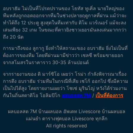
อบราฮัม ไม่เป็นที่โปรดปรานของ โธทัส ทูเคิ่ล นายใหญ่ของ
ทีมหลังถูกถอดออกจากทีมในช่วงปลายฤดูกาลที่ผ่าน แม้ว่าจะ
ทำได้ถึง 12 ประตู สูงสุดในทีมเท่ากับ ติโม แวร์เนอร์ แม้จะลง
เล่นเพียง 32 เกม ในขณะที่ดาวยิงชาวเยอรมันลงเล่นมากกว่า
ถึง 20 นัด
การมาถึงของ ลูกากู ยิ่งทำให้สถานะของ อบราฮัม ยิ่งไม่เป็นที่
ต้องการของทีม โดยทีผ่านมามีข่าวว่า เชลซี พร้อมขายออก
จากสโมสรในราคาราว 30-35 ล้านปอนด์
จากรายงานของ ดิ มาร์ซิโอ เผยว่า โรม่า กำลังพิจารณาเรื่อง
การดึง อบราฮัม ร่วมทีมในกรณีที่เสีย เชโก้ ออกไป ซึ่งมีความ
เป็นไปได้สูง โดยรายงานเผยว่า โชเซ่ มูรินโญ่ หวังได้ร่วมงาน
กันในถิ่นสตาดิโอ โอลิมปิโก
ผลบอลสด 7M
/
เป็นที่ต้องการ
ผลบอลสด 7M บ้านผลบอล อัพเดท Livescore บ้านผลบอล
แม่นยำ ตารางฟุตบอล Livescore ทุกลีก
All rights reserved