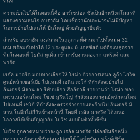
ทันที
ความเป็นไปได้ในตอนนี้คือ อาร์เซน่อล ซึ่งเป็นอีกหนึ่งสโมสรที่
แสดงความสนใจ อบราฮัม โดยเชื่อว่านักเตะน่าจะไม่มีปัญหา
ในการย้ายไปเล่นให้ ปืนใหญ่ ด้วยสัญญายืมตัว
สำหรับ อบราฮัม ลงสนามในฤดูกาลที่ผ่านมาไปทั้งหมด 32
เกม พร้อมกับทำได้ 12 ประตูและ 6 แอสซิสต์ แต่ต้องหลุดจาก
ทีมในตอนที่ โธมัส ทูเคิ่ล เข้ามารับงานต่อจาก แฟร้งค์ แลม
พาร์ด
เรอัล มาดริด มอบทางเลือกให้ โรม่า ด้วยการเสนอ ลูก้า โยวิช
ศูนย์หน้าเซอร์เบีย ไปแทนที่ เอดิน เชโก้ ที่กำลังจะย้ายไป
อินเตอร์ มิลาน
ลา รีพับบลิกา สื่ออิตาลี รายงานว่า โรม่า ของ
เทรนเนอร์คนใหม่ โชเซ่ มูรินโญ่ กำลังมองหาศูนย์หน้าคนใหม่
ไปแทนที่ เชโก้ ที่กำลังจะตรวจร่างกายและย้ายไป อินเตอร์ มิ
ลาน ในอีกไม่กี่วันข้างหน้านี้ โดยที่ เรอัล มาดริด ได้เสนอ
โอกาสให้เซ็นสัญญากับ โยวิช แบบยืมตัวทั้งซีซั่น
โยวิช ถูกคาดหมายว่าจะถูก เรอัล มาดริด ปล่อยยืมอีกหนึ่ง
ฤดูกาล หลังจากซีซั่นก่อนปล่อยให้ ไอน์ทรัค แฟร้งค์เฟิร์ต