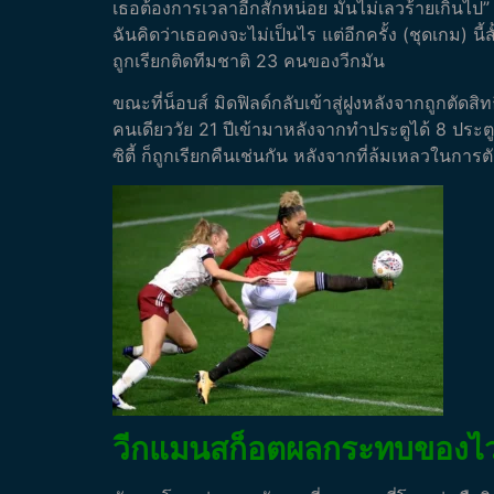
เธอต้องการเวลาอีกสักหน่อย มันไม่เลวร้ายเกินไ
ฉันคิดว่าเธอคงจะไม่เป็นไร แต่อีกครั้ง (ชุดเกม) น
ถูกเรียกติดทีมชาติ 23 คนของวีกมัน
ขณะที่น็อบส์ มิดฟิลด์กลับเข้าสู่ฝูงหลังจากถูกตัดส
คนเดียววัย 21 ปีเข้ามาหลังจากทำประตูได้ 8 ปร
ซิตี้ ก็ถูกเรียกคืนเช่นกัน หลังจากที่ล้มเหลวในการ
วีกแมนสก็อตผลกระทบของไวท์ 