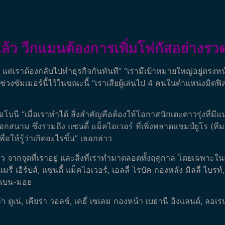
แล้ว วีกแมนต้องการเพิ่มโฟกัสอย่างรวด
ย์ แต่เราต้องกลับไปทําธุรกิจกันทันที”
“เรามีเป้าหมายใหญ่อยู่ตรงห
่วงซัมเมอร์นี้ไว้ในขณะนี้
“เราเสียผู้เล่นไป 4 คนในตําแหน่งมิดฟิ
เอโบนี
“เมื่อเราทําได้ สิ่งสําคัญคือต้องให้โอกาสนักเตะดาวรุ่งที
ละนอกสนาม ซึ่งรวมถึง แซนดี้ แม็คไอเวอร์ ที่เพิ่งพลาดแชมป์ยูโร (ที
ื่อให้รู้ว่าเกิดอะไรขึ้น” เธอกล่าว
แล้ว จากจุดที่เราอยู่ และสิ่งที่เราทํามาตลอดทั้งฤดูกาล โดยเฉพาะ
แมรี่ เอิร์ปส์, แซนดี้ แม็คไอเวอร์, เอลลี่ โรบัค
กองหลัง มิลลี่ ไบรท์, 
วุบเบน-มอย
ตูเน่, เคียร่า วอลช์, เคธี่ เซเลม
กองหน้า เบธานี อิงแลนด์, ลอเรน เ