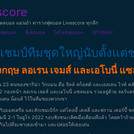
score
ผลบอล แม่นยำ ตารางฟุตบอล Livescore ทุกลีก
วฟุตบอล
ทีเด็ดบอล
ไฮไลท์ฟุตบอล
SITEMAP
แชมป์ทีมชุดใหญ่นับตั้งแต
ังกฤษ ลอเรน เจมส์ และเอโบนี่ 
้เล่น 23 คนของซาริน่า วิกแมน คือ จิลล์ สก็อตต์ และเอลเลน ไวท์
กองหน้า ลอเรน เจมส์ และเอโบนี่ แซลมอน รวมอยู่ด้วย จอร์แด
ร์แดน น็อบส์ ไว้ในทีมของพวกเขา
ับออสเตรีย และลักเซมเบิร์ก แต่โคลอี้ เคลลี่ และฟราน เคอร์บี
ี 2-1 ในยูโร 2022 รอบชิงชนะเลิศเมื่อเดือนที่แล้ว โดยคว้าถ้วย
ร็วเกินไปที่จะพาเธอเข้ามา และปล่อยให้เธอเล่น