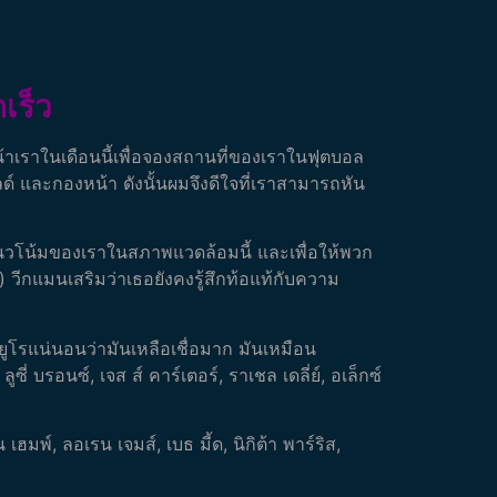
เร็ว
น้าเราในเดือนนี้เพื่อจองสถานที่ของเราในฟุตบอล
ลด์ และกองหน้า ดังนั้นผมจึงดีใจที่เราสามารถหัน
่มีแนวโน้มของเราในสภาพแวดล้อมนี้ และเพื่อให้พวก
ม)
วีกแมนเสริมว่าเธอยังคงรู้สึกท้อแท้กับความ
ในยูโรแน่นอนว่ามันเหลือเชื่อมาก มันเหมือน
ลูซี่ บรอนซ์, เจส ส์ คาร์เตอร์, ราเชล เดลี่ย์, อเล็กซ์
ฮมพ์, ลอเรน เจมส์, เบธ มี้ด, นิกิต้า พาร์ริส,