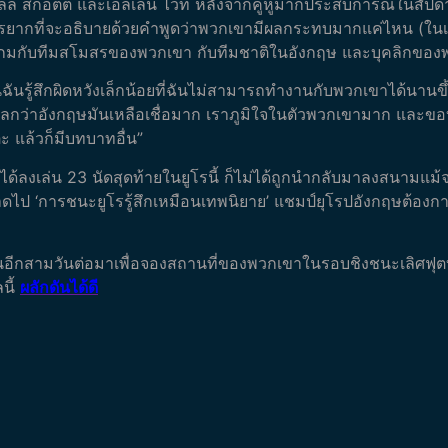
จิลล์ สก็อตต์ และเอลเลน ไวท์ หลังจากคู่หูมากประสบการณ์ในสั
การยากที่จะอธิบายด้วยคำพูดว่าพวกเขามีผลกระทบมากแค่ไหน (ใน
อเกมกับทีมสโมสรของพวกเขา
กับทีมชาติในอังกฤษ และบุคลิกของ
้นฉันรู้สึกผิดหวังเล็กน้อยที่ฉันไม่สามารถทำงานกับพวกเขาได้นาน
กว่าอังกฤษมันเหลือเชื่อมาก เราภูมิใจในตัวพวกเขามาก และขอบค
ะ แล้วก็มีบทบาทอื่น”
ได้ลงเล่น 23 นัดสุดท้ายในยูโรนี้ ก็ไม่ได้ถูกนํากลับมาลงสนามแม้
ขาดไป
‘การชนะยูโรรู้สึกเหมือนเทพนิยาย’
แชมป์ยุโรปอังกฤษต้องการแ
กในอีกสามวันต่อมาเพื่อจองสถานที่ของพวกเขาในรอบชิงชนะเลิศฟุต
นี้
ผลักดันได้ดี