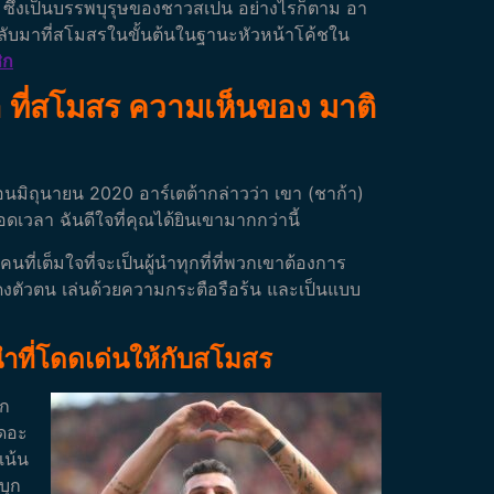
ี่ ซึ่งเป็นบรรพบุรุษของชาวสเปน อย่างไรก็ตาม อา
ากลับมาที่สโมสรในขั้นต้นในฐานะหัวหน้าโค้ชใน
ิก
า ที่สโมสร ความเห็นของ มาติ
นมิถุนายน 2020 อาร์เตต้ากล่าวว่า เขา (ชาก้า)
ลอดเวลา ฉันดีใจที่คุณได้ยินเขามากกว่านี้
ที่เต็มใจที่จะเป็นผู้นำทุกที่ที่พวกเขาต้องการ
แสดงตัวตน เล่นด้วยความกระตือรือร้น และเป็นแบบ
้นำที่โดดเด่นให้กับสโมสร
ยก
ดอะ
เน้น
บุก