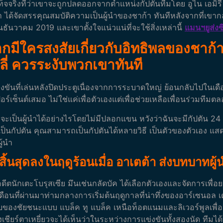
ท็จจริงที่ว่าเขาจะถูกปลดออกจากตำแหน่งกัปตันทีมโดย อูไน เอมิร
า ได้จัดสรรคุณสมบัติความเป็นผู้นำของชาก้า ทันทีหลังจากที่เข
นธันวาคม 2019 และเขาตั้งใจแน่วแน่ที่จะใช้สิ่งเหล่านี้
แมนฯยูส่งซ
กมีใครสงสัยเกี่ยวกับอิทธิพลของชาก้
ลี่ ควรระงับพวกเขาทันที
ันที่เล่นหลังปิดประตูเนื่องจากการระบาดใหญ่ ย้อนกลับไปในเดือ
อร์เซ็นต์เสมอ ไม่ใช่แค่เพื่อตัวเองแต่เพื่อช่วยเหลือเพื่อนร่วมทีมต
จะเป็นผู้นำได้อย่างไรโดยไม่มีปลอกแขน หวังว่าฉันจะมีกัปตัน 24 คน
รเป็นกัปตัน คุณสามารถเป็นกัปตันได้หลายวิธี เป็นตัวของตัวเอง 
ู้นำ
 สิ้นสุดลงในฤดูร้อนเมื่อ อาเตต้า ส่งบทบาทผู
ดีตนักเตะโบรุสเซีย มึนเช่นกลัดบัค ได้เลือกตัวเองและจัดการเพื่อ
เดือนที่ผ่านมาท่ามกลางการเริ่มต้นฤดูกาลที่น่าทึ่งของอาร์เซนอล
เ
องชัยชนะแบบ แบล็ค ทู แบล็ค เหนือท็อตแนมและลิเวอร์พูลเพื่อ
ชียร์ตาเหยี่ยวจะได้เห็นว่าในระหว่างการแข่งขันทั้งสองนัด ทีมได้