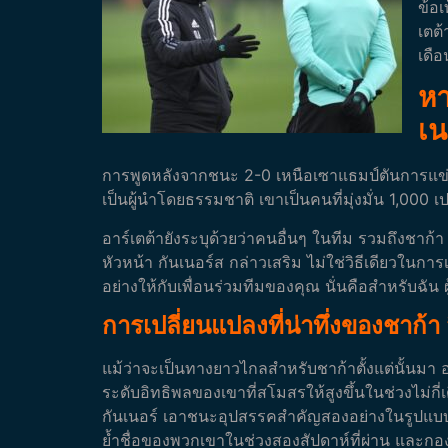
ข้อเ
เตต้
เดือ
หา
เน
การพูดหลังจากชนะ 2-0 เหนือเซาแธมป์ตันการแข่งข
เป็นผู้นำโดยธรรมชาติ เขาเป็นคนที่มุ่งมั่น 1,000 เป
อาร์เตต้ายังระบุด้วยว่าคนอื่นๆ ในทีม รวมถึงชาก้า 
หัวหน้า กันเนอร์ส กล่าวเสริม
ไม่ใช่วิธีเดียวในกา
อย่างให้กับเพื่อนร่วมทีมของคุณ นั่นคือสำหรับฉัน ผ
การเปลี่ยนแปลงที่น่าทึ่งของชาก้า
แม้ว่าจะเป็นทางยาวไกลสำหรับชาก้าตั้งแต่นั้นมา อ
ระดับอิทธิพลของเขาที่สโมสรให้สูงขึ้นในช่วงไม่กี่
กันเนอร์ เอาชนะอุปสรรคสำคัญสองอย่างในรูปแบบข
ย้ำชื่อของพวกเขาในช่วงสองสัปดาห์ที่ผ่าน และกองเ