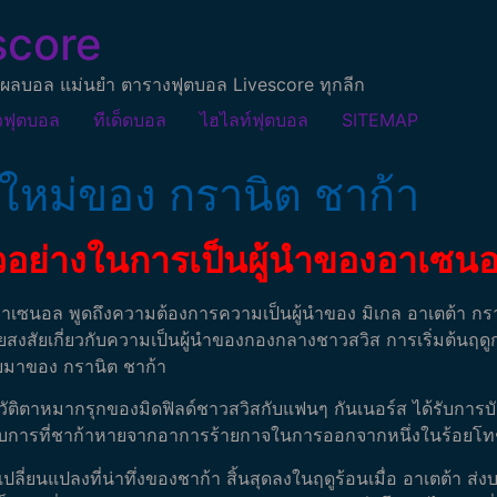
score
ผลบอล แม่นยำ ตารางฟุตบอล Livescore ทุกลีก
วฟุตบอล
ทีเด็ดบอล
ไฮไลท์ฟุตบอล
SITEMAP
ใหม่ของ กรานิต ชาก้า
ตัวอย่างในการเป็นผู้นำของอาเซนอ
เซนอล พูดถึงความต้องการความเป็นผู้นำของ มิเกล อาเตต้า
กรา
คยสงสัยเกี่ยวกับความเป็นผู้นำของกองกลางชาวสวิส
การเริ่มต้นฤดู
บมาของ กรานิต ชาก้า
ัติตาหมากรุกของมิดฟิลด์ชาวสวิสกับแฟนๆ กันเนอร์ส ได้รับการบันทึ
ับการที่ชาก้าหายจากอาการร้ายกาจในการออกจากหนึ่งในร้อยโทชั้น
ปลี่ยนแปลงที่น่าทึ่งของชาก้า สิ้นสุดลงในฤดูร้อนเมื่อ อาเตต้า ส่ง