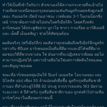
ทำให้เป็นที่เข้าใจกันว่า ตัวเขาเองก็มีความกระหายที่จะย้ายไป
ร่วมทีมทางเหนือของกรุงลอนดอนเช่นกันมูดริกเผยหลังดูเกมที่
เดอะ กันเนอร์ส เปิดบ้านเอาชนะ เวสต์แฮม 3-1 ในเกมบ็อกซิ่ง
เดย์ ว่าเขาต้องการย้ายไปเล่นในพรีเมียร์ลีก โดยครึ่งหลัง
อาร์เซนอล ได้ประตูชัยจาก บูกาโย ซากา กาเบรียล มาร์ติเนลลี
และ เอ็ดดี้ เอ็นเคติญา ช่วยให้ทัพขุนค้อน
ผมฝันจริงๆ (พรีเมียร์ลีก) ผมคิดว่าทุกคนฝันถึงพรีเมียร์ลีกมูดริก
กล่าวกับ ซีบีเอส อาร์เซนอลเป็นทีมที่ดีมากและมีโค้ชที่ดีมาก
ผมชอบวิธีที่พวกเขาเล่น ใช่ มันยากที่จะปฏิเสธจากฝั่งผม ผมไม่
สามารถปฏิเสธได้ แต่การย้ายทีมไม่ใช่แค่การตัดสินใจของผม
และสัญญาของผม
ขณะที่อาร์เซนอลทุ่มเงินให้ ปิแอร์ เอเมอริค โอบาเมยอง และ
นิโคลัส เปเป เพียง 55 ล้านปอนด์เพื่อซื้อ มูดริกกุนซือทีมชาติ
กาบอง ที่ทำประตูไร้ที่ติ 92 ประตู จากการลงเล่น 163 นัดรวม
ระยะเวลา 4 ปีสำหรับ กุนซือทีมชาติกาบอง ถูกส่งตัวไปร่วมทีม
บาร์เซโลนาในเดือนมกราคมนี้
ขณะที่การย้ายทีมของ เปเป้ ก็ไม่น่าประทับใจเท่าไรเขาต้องเจอ