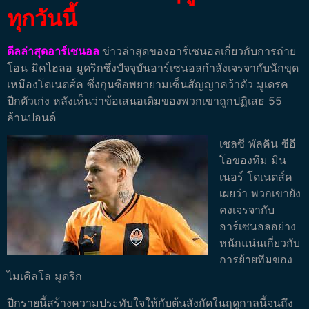
ทุกวันนี้
ดีลล่าสุดอาร์เซนอล
ข่าวล่าสุดของอาร์เซนอลเกี่ยวกับการถ่าย
โอน มิคไฮลอ มูดริกซึ่งปัจจุบันอาร์เซนอลกำลังเจรจากับนักขุด
เหมืองโดเนตส์ค ซึ่งกุนซือพยายามเซ็นสัญญาคว้าตัว มูเดรค
ปีกตัวเก่ง หลังเห็นว่าข้อเสนอเดิมของพวกเขาถูกปฏิเสธ 55
ล้านปอนด์
เชลซี พัลคิน ซีอี
โอของทีม มิน
เนอร์ โดเนตส์ค
เผยว่า พวกเขายัง
คงเจรจากับ
อาร์เซนอลอย่าง
หนักแน่นเกี่ยวกับ
การย้ายทีมของ
ไมเคิลโล มูดริก
ปีกรายนี้สร้างความประทับใจให้กับต้นสังกัดในฤดูกาลนี้จนถึง