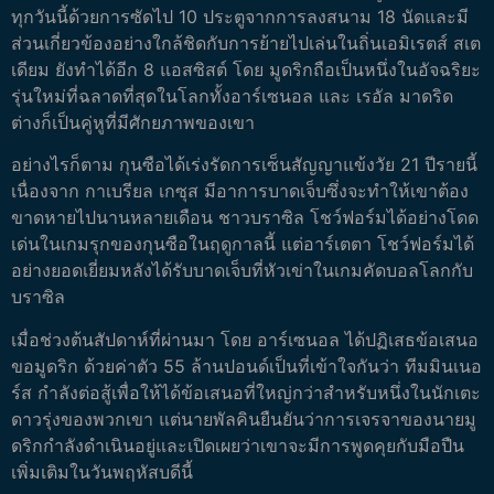
ทุกวันนี้ด้วยการซัดไป 10 ประตูจากการลงสนาม 18 นัดและมี
ส่วนเกี่ยวข้องอย่างใกล้ชิดกับการย้ายไปเล่นในถิ่นเอมิเรตส์ สเต
เดียม ยังทำได้อีก 8 แอสซิสต์ โดย มูดริกถือเป็นหนึ่งในอัจฉริยะ
รุ่นใหม่ที่ฉลาดที่สุดในโลกทั้งอาร์เซนอล และ เรอัล มาดริด
ต่างก็เป็นคู่หูที่มีศักยภาพของเขา
อย่างไรก็ตาม กุนซือได้เร่งรัดการเซ็นสัญญาแข้งวัย 21 ปีรายนี้
เนื่องจาก กาเบรียล เกซุส มีอาการบาดเจ็บซึ่งจะทำให้เขาต้อง
ขาดหายไปนานหลายเดือน ชาวบราซิล โชว์ฟอร์มได้อย่างโดด
เด่นในเกมรุกของกุนซือในฤดูกาลนี้ แต่อาร์เตตา โชว์ฟอร์มได้
อย่างยอดเยี่ยมหลังได้รับบาดเจ็บที่หัวเข่าในเกมคัดบอลโลกกับ
บราซิล
เมื่อช่วงต้นสัปดาห์ที่ผ่านมา โดย อาร์เซนอล ได้ปฏิเสธข้อเสนอ
ขอมูดริก ด้วยค่าตัว 55 ล้านปอนด์เป็นที่เข้าใจกันว่า ทีมมินเนอ
ร์ส กำลังต่อสู้เพื่อให้ได้ข้อเสนอที่ใหญ่กว่าสำหรับหนึ่งในนักเตะ
ดาวรุ่งของพวกเขา แต่นายพัลคินยืนยันว่าการเจรจาของนายมู
ดริกกำลังดำเนินอยู่และเปิดเผยว่าเขาจะมีการพูดคุยกับมือปืน
เพิ่มเติมในวันพฤหัสบดีนี้