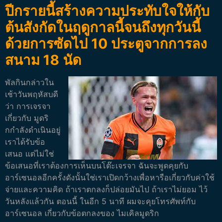
ปีกรายนี้สร้างความประทับใจให้กับ
ต้นสังกัดในฤดูกาลนี้จนถึงทุกวันนี้
ด้วยการซัดไป 10 ประตูจากการลง
สนาม 18 นัด
พัลกินกล่าวใน
เช้าวันพฤหัสบดี
ว่า การเจรจา
เกี่ยวกับ มูดริ
กกำลังดำเนินอยู่
เราได้รับข้อ
เสนอ แต่ไม่ใช่
ข้อเสนอที่เราต้องการเห็นบนโต๊ะเจรจา ฉันจะพูดคุยกับ
อาร์เซนอลอีกครั้งดังนั้นใช่เราเปิดกว้างเพื่อหารือเกี่ยวกับค่าใช้
จ่ายและความคิด ถ้าเราตกลงก็ปล่อยมันไป ถ้าเราไม่ยอม ไว้
วันหลังแล้วกัน ตอนนี้ ในอีก 5 นาที ผมจะคุยโทรศัพท์กับ
อาร์เซนอล เกี่ยวกับข้อตกลงของ ไมเคิลมูดริก