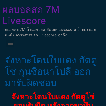
ผลบอลสด 7M
Livescore
ผลบอลสด 7M บ้านผลบอล อัพเดท Livescore บ้านผลบอล
แม่นยำ ตารางฟุตบอล Livescore ทุกลีก
จังหวะโดนใบแดง กัตตู
โซ่ กุนซือนาโปลี ออก
มารับผิดชอบ
จังหวะโดนใบแดง กัตตูโซ่
ยอมรับผิด หลังจากพาทีม