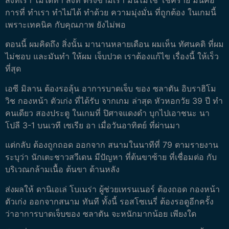
การที่ ทำเรา ทำไม่ได้ ทำด้วย ความมุ่งมั่น ที่ถูกต้อง ในเกมนี้
เพราะเทคนิค กับคุณภาพ ยังไม่พอ
ตอนนี้ ผมคิดถึง สิ่งนั้น มานานหลายเดือน ผมเห็น ทัศนคติ ที่ผม
ไม่ชอบ และมันทำ ให้ผม เจ็บปวด เราต้องแก้ไข เรื่องนี้ ให้เร็ว
ที่สุด
เอซี มิลาน ต้องรอลุ้น อาการบาดเจ็บ ของ ซลาตัน อิบราฮิโม
วิช กองหน้า ตัวเก่ง ที่ได้รับ จากเกม ล่าสุด หัวหอกวัย 39 ปี ทำ
คนเดียว สองประตู ในเกมที่ ปิศาจแดงดำ บุกไปเอาชนะ นา
โปลี 3-1 บนเวที เซเรีย อา เมื่อวันอาทิตย์ ที่ผ่านมา
แต่กลับ ต้องถูกถอด ออกจาก สนามในนาทีที่ 79 ตามรายงาน
ระบุว่า นักเตะชาวสวีเดน มีปัญหา ที่ต้นขาซ้าย ที่เชื่อมต่อ กับ
บริเวณกล้ามเนื้อ ต้นขา ด้านหลัง
ส่งผลให้ ดานิเอเล่ โบเนร่า ผู้ช่วยเทรนเนอร์ ต้องถอด กองหน้า
ตัวเก่ง ออกจากสนาม ทันที ทั้งนี้ รอสโซเนรี่ ต้องรอดูอีกครั้ง
ว่าอาการบาดเจ็บของ ซลาตัน จะหนักมากน้อย เพียงใด