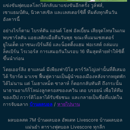
แข่งขันฟุตบอลโลกได้กลับมาแข่งขันอีกครั้ง วูล์ฟส์,
เซาแธมป์ตัน, นิวคาสเซิล และเลสเตอร์ซิตี้ ทีมดังทุกคืนวัน
อังคารนี้
อย่างไรก็ตาม ไบรท์ตัน แอนด์ โฮฟ อัลเบี้ยน เสียจุดโทษในเกม
พบชาร์ลตัน แอธเลติกเมื่อคืนวันพุธ ขณะที่แมนเชสเตอร์
ยูไนเต็ด เอาชนะเบิร์นลีย์ และน็อตติ้งแฮม ฟอเรสต์ ถล่มแบ
ล็คเบิร์น โรเวอร์ส การเสมอกันในรอบ 16 ทีมสุดท้ายทำให้ซิตี้
ขึ้นนำก่อน
โดยเออร์ลิง ฮาแลนด์ มีเพียงฟาบิโอ คาร์วัลโญ่เท่านั้นที่ตีเสมอ
ได้ ริยาร์ด มาเรซ ฟื้นฟูความเป็นผู้นำของเมืองหลังจากหยุดพัก
ได้ไม่นาน แต่ โมฮาเหม็ด ซาลาห์ ก็ตอกกลับทันที ถึงกระนั้น
นาธานอาเก้ก็โหม่งลูกครอสของเควิน เดอ บรอยน์ เพื่อให้ทีม
ของเป๊ป กวาร์ดิโอลาได้รับชัยชนะ และกลายเป็นชื่อที่แปดใน
การจับฉลาก
บ้านผลบอล
/
หายไปนาน
ผลบอลสด 7M บ้านผลบอล อัพเดท Livescore บ้านผลบอล
แม่นยำ ตารางฟุตบอล Livescore ทุกลีก