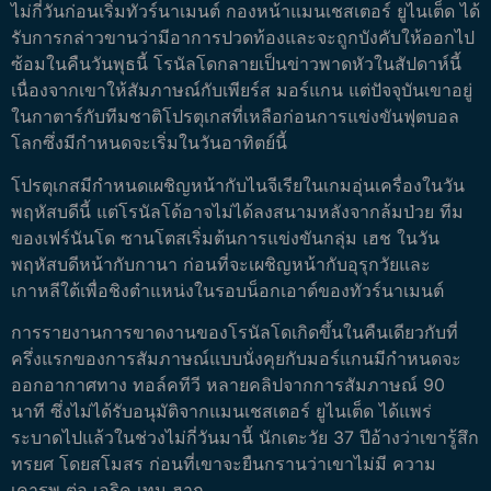
ไม่กี่วันก่อนเริ่มทัวร์นาเมนต์ กองหน้าแมนเชสเตอร์ ยูไนเต็ด ได้
รับการกล่าวขานว่ามีอาการปวดท้องและจะถูกบังคับให้ออกไป
ซ้อมในคืนวันพุธนี้ โรนัลโดกลายเป็นข่าวพาดหัวในสัปดาห์นี้
เนื่องจากเขาให้สัมภาษณ์กับเพียร์ส มอร์แกน แต่ปัจจุบันเขาอยู่
ในกาตาร์กับทีมชาติโปรตุเกสที่เหลือก่อนการแข่งขันฟุตบอล
โลกซึ่งมีกำหนดจะเริ่มในวันอาทิตย์นี้
โปรตุเกสมีกำหนดเผชิญหน้ากับไนจีเรียในเกมอุ่นเครื่องในวัน
พฤหัสบดีนี้ แต่โรนัลโด้อาจไม่ได้ลงสนามหลังจากล้มป่วย ทีม
ของเฟร์นันโด ซานโตสเริ่มต้นการแข่งขันกลุ่ม เฮช ในวัน
พฤหัสบดีหน้ากับกานา ก่อนที่จะเผชิญหน้ากับอุรุกวัยและ
เกาหลีใต้เพื่อชิงตำแหน่งในรอบน็อกเอาต์ของทัวร์นาเมนต์
การรายงานการขาดงานของโรนัลโดเกิดขึ้นในคืนเดียวกับที่
ครึ่งแรกของการสัมภาษณ์แบบนั่งคุยกับมอร์แกนมีกำหนดจะ
ออกอากาศทาง ทอล์คทีวี หลายคลิปจากการสัมภาษณ์ 90
นาที ซึ่งไม่ได้รับอนุมัติจากแมนเชสเตอร์ ยูไนเต็ด ได้แพร่
ระบาดไปแล้วในช่วงไม่กี่วันมานี้ นักเตะวัย 37 ปีอ้างว่าเขารู้สึก
ทรยศ โดยสโมสร ก่อนที่เขาจะยืนกรานว่าเขาไม่มี ความ
เคารพ ต่อ เอริค เทน ฮาก