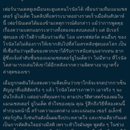
เฟอร์นานเดสดูเหมือนจะดูแคลนโรนัลโด้ เพื่อนร่วมทีมแมนเชส
เตอร์ ยูไนเต็ด ในคลิปที่แพร่ระบาดอย่างรวดเร็วเมื่อต้นสัปดาห์
นี้ เฟอร์นันเดสได้มองข้ามเหตุการณ์ดังกล่าว แม้ว่าการพูดคุย
เรื่องความแตกแยกระหว่างทั้งสองจะสงบลงแล้ว แต่ มิเรอร์
ฟุตบอล เข้าใจดีว่าเพื่อนร่วมทีม โอล แทรฟฟอร์ด คนอื่นๆ ของ
โรนัลโดไม่ต้องการให้เขากลับไปที่สโมสรหลังฟุตบอลโลก เป็น
ที่เชื่อกันว่าจุดยืนของพวกเขาได้รับการสนับสนุนจากเทน ฮาก
ผู้ซึ่งแจ้งลำดับชั้นของแมนเชสเตอร์ยูไนเต็ดว่า ไม่มีทาง ที่โรนัล
โดสามารถเล่นให้เขาได้อีกหลังจากความผิดทางอาญาครั้ง
ล่าสุดของเขา
เมื่อถูกกดดันให้แสดงความคิดเห็นว่าเขาใกล้จะจรดปากกาเซ็น
สัญญาที่เอติฮัดจริง ๆ แล้ว โรนัลโดสารภาพว่า เอาจริง ๆ นะ
มันใกล้แล้ว แต่อย่างที่คุณทราบ ตามประวัติศาสตร์ของผมใน
แมนเชสเตอร์ ยูไนเต็ด หัวใจของคุณ คุณ รู้สึกถึงวิธีที่สองคนนี้
ทำก่อนหน้านี้ สร้างความแตกต่าง และแน่นอน เซอร์ อเล็กซ์
เฟอร์กูสัน ก็เช่นกันดังนั้นผมจึงประหลาดใจ และเช่นเดียวกันแต่
เป็นการตัดสินใจอย่างมีสติ เพราะหัวใจมันพูด พูดดัง ๆ ในช่วง