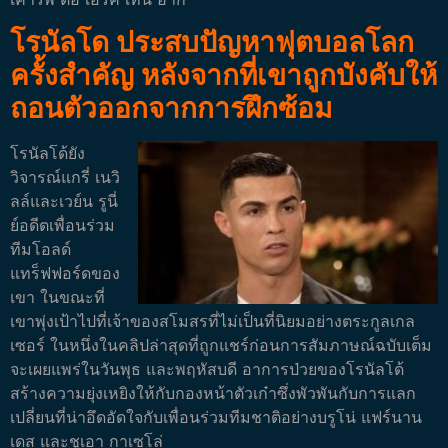
โรนัลโด ประสบปัญหาฟุตบอลโลก
ครั้งสำคัญ หลังจากที่เขาถูกบังคับให้
ถอนตัวออกจากการฝึกซ้อม
โรนัลโด้ยัง
วิจารณ์แกรี่ เนวิ
ลล์และเวย์น รูนี่
ย์อดีตเพื่อนร่วม
ทีมโอลด์
แทร็ฟฟอร์ดของ
เขา ในขณะที่
เขาพุ่งเป้าไปที่เจ้าของสโมสรที่ไม่เป็นที่นิยมอย่างตระกูลเกล
เซอร์ ในหนึ่งในคลิปล่าสุดที่ถูกแชร์ก่อนการสัมภาษณ์ฉบับเต็ม
จะเผยแพร่ในวันพุธ และพฤหัสบดี อาการป่วยของโรนัลโด้
สร้างความยุ่งเหยิงให้กับกองหน้าตัวเก๋าซึ่งพัวพันกับการแลก
เปลี่ยนที่น่าอึดอัดใจกับเพื่อนร่วมทีมชาติอย่างบรูโน่ แฟร์นาน
เดส และชูเอา กาเซโล่