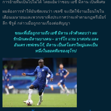
การย้ายทีมเป็นไปไม่ได้ โดยแย้มว่าชอบ เอซี มิลาน เป็นพิเศษ
ผมต้องการทำให้มันชัดเจนว่า เชลซี จะเปิดใช้งานเงื่อนไขใน
เดือนเมษายนและพวกเขาเพิ่งประกาศว่าจะทำตามกฎพรีเมียร์
ลีก ชีรูด์ กล่าวเมื่อถูกถามเรื่องต่อสัญญา
ขณะที่เมื่อถูกถามถึง เอซี มิลาน เจ้าตัวตอบว่า ผม
รักนักเตะมิลานบางคน – มาร์โก แวน บาสเท่น และ
อันเดร เชฟเชนโก้, มิลาน เป็นสโมสรใหญ่และเป็น
หนึ่งในยอดทีมของยุโรป