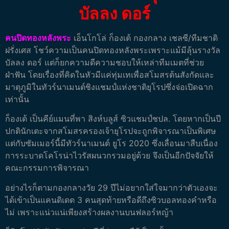
บัลลง ดอร์
คนปิดทองหลังพระ
เอ็นโกโล่ ก็องเต้ กองกลาง เชลซี/ทีมชาติ
ฝรั่งเศส โชว์ความเป็นคนปิดทองหลังพระเพราะแม้มีลุ้นรางวัล
บัลลง ดอร์ แต่ก็ยกความดีความชอบให้เหล่าทีมเมตที่ช่วย
ฝ่าฟัน โดยเรื่องที่คิดในหัวมีแค่ทุ่มเทเพื่อสโมสรต้นสังกัดและ
มาตุภูมิในทัวร์นาเมนต์ชิงแชมป์แห่งชาติยุโรปซึ่งจ่อเปิดฉาก
เท่านั้น
ก็องเต้ เป็นคีย์แมนที่พา สิงห์บลูส์ ซิวแชมป์ชปล. โดยหากเป็นปี
ปกตินักเตะจากสโมสรครองเจ้ายุโรปจะถูกพิจารณาเป็นพิเศษ
แต่กับซัมเมอร์นี้มีทัวร์นาเมนต์ ยูโร 2020 ซึ่งเลื่อนมาสืบเนื่อง
การระบาดโคโรน่าไวรัสผนวกรวมอยู่ด้วย จึงเป็นอีกปัจจัยให้
คณะกรรมการพิจารณา
อย่างไรก็ตามกองกลางวัย 29 ปีไม่อยากใส่ใจมากว่าตัวเองจะ
ได้เข้าเป็นแคนดิเดต 3 คนสุดท้ายหรือดีถึงซิวบอลทองคำหรือ
ไม่ เพราะแน่วแน่เพียงสร้างผลงานบนฟลอร์หญ้า