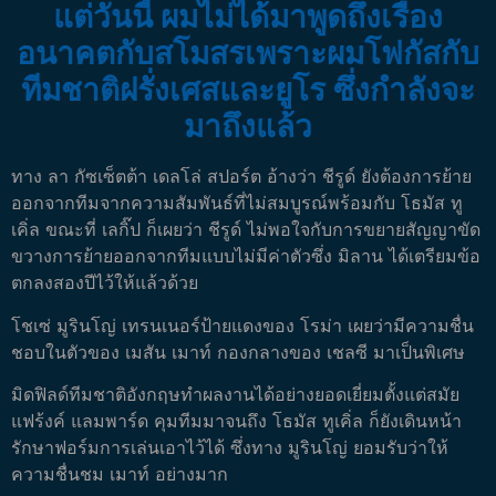
แต่วันนี้ ผมไม่ได้มาพูดถึงเรื่อง
อนาคตกับสโมสรเพราะผมโฟกัสกับ
ทีมชาติฝรั่งเศสและยูโร ซึ่งกำลังจะ
มาถึงแล้ว
ทาง ลา กัซเซ็ตต้า เดลโล่ สปอร์ต อ้างว่า ชีรูด์ ยังต้องการย้าย
ออกจากทีมจากความสัมพันธ์ที่ไม่สมบูรณ์พร้อมกับ โธมัส ทู
เคิ่ล ขณะที่ เลกิ๊ป ก็เผยว่า ชีรูด์ ไม่พอใจกับการขยายสัญญาขัด
ขวางการย้ายออกจากทีมแบบไม่มีค่าตัวซึ่ง มิลาน ได้เตรียมข้อ
ตกลงสองปีไว้ให้แล้วด้วย
โชเซ่ มูรินโญ่ เทรนเนอร์ป้ายแดงของ โรม่า เผยว่ามีความชื่น
ชอบในตัวของ เมสัน เมาท์ กองกลางของ เชลซี มาเป็นพิเศษ
มิดฟิลด์ทีมชาติอังกฤษทำผลงานได้อย่างยอดเยี่ยมตั้งแต่สมัย
แฟร้งค์ แลมพาร์ด คุมทีมมาจนถึง โธมัส ทูเคิ่ล ก็ยังเดินหน้า
รักษาฟอร์มการเล่นเอาไว้ได้ ซึ่งทาง มูรินโญ่ ยอมรับว่าให้
ความชื่นชม เมาท์ อย่างมาก