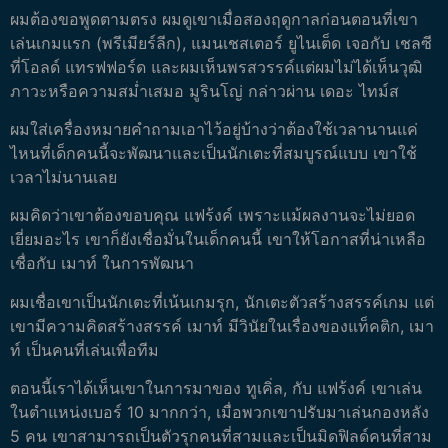
ผมต้องขอพูดตามตรง ผมดูเขาเมื่อสองฤดูกาลก่อนตอนที่เขา
เล่นเกมแรก (พรีเมียร์ลีก), แมนเชสเตอร์ ยูไนเต็ด เจอกับ เชลซี
ที่โอลด์ แทรฟฟอร์ด และผมเห็นพรสวรรค์แต่ผมไม่ได้เห็นวุฒิ
ภาวะหรือความสม่ำเสมอ มูรินโญ่ กล่าวผ่าน เดอะ ไทม์ส
ผมใส่เครื่องหมายคำถามเอาไว้อยู่บ้างว่าต้องใช้เวลานานแค่
ไหนที่เด็กคนนี้จะพัฒนาและเป็นนักเตะที่สมบูรณ์แบบ เขาใช้
เวลาไม่นานเลย
ผมคิดว่าเขาต้องขอบคุณ แฟร้งค์ เพราะแม้ผลงานจะไม่ยอด
เยี่ยมอะไร เขาก็ยังเชื่อมั่นในเด็กคนนี้ เขาให้โอกาสที่น่าเหลือ
เชื่อกับ เมาท์ ในการพัฒนา
ผมเชื่อเขาเป็นนักเตะที่เน้นเกมรุก, นักเตะตัวสร้างสรรค์เกม แต่
เขามีความคิดสร้างสรรค์ เมาท์ มีวินัยในเรื่องของแท็คติก, เมา
ท์ เป็นคนที่เล่นเพื่อทีม
ตอนนี้เราได้เห็นเขาในการมาของ ทูเคิ่ล, กับ แฟร้งค์ เขาเล่น
ในตำแหน่งเบอร์ 10 มากกว่า, เมื่อพวกเขาปรับมาเล่นกองหลัง
5 คน เขาสามารถเป็นตัวรุกคนที่สามและเป็นมิดฟิลด์คนที่สาม