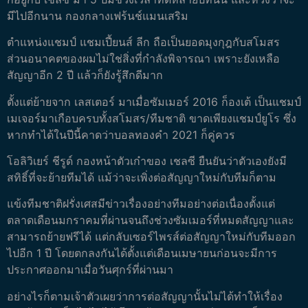
มีไปอีกนาน กองกลางเฟร้นช์แมนเสริม
ตำแหน่งแชมป์ แชมเปี้ยนส์ ลีก ถือเป็นยอดมุงกุฎกับสโมสร
ส่วนอนาคตของผมไม่ใช่สิ่งที่กำลังพิจารณา เพราะยังเหลือ
สัญญาอีก 2 ปี แล้วก็ยังรู้สึกดีมาก
ตั้งแต่ย้ายจาก เลสเตอร์ มาเมื่อซัมเมอร์ 2016 ก็องเต้ เป็นแชมป์
เมเจอร์มาเกือบครบทั้งสโมสร/ทีมชาติ ขาดเพียงแชมป์ยูโร ซึ่ง
หากทำได้ในปีนี้คาดว่าบอลทองคำ 2021 ก็คู่ควร
โอลิวิเยร์ ชีรูด์ กองหน้าตัวเก๋าของ เชลซี ยืนยันว่าตัวเองยังมี
สทิธิ์ที่จะย้ายทีมได้ แม้ว่าจะเพิ่งต่อสัญญาใหม่กับทีมก็ตาม
แข้งทีมชาติฝรั่งเศสมีข่าวเรื่องอย่างทีมอย่างต่อเนื่องตั้งแต่
ตลาดเดือนมกราคมที่ผ่านจนถึงช่วงซัมเมอร์ที่หมดสัญญาและ
สามารถย้ายฟรีได้ แต่กลับเซอร์ไพรส์ต่อสัญญาใหม่กับทีมออก
ไปอีก 1 ปี โดยตกลงกันได้ตั้งแต่เดือนเมษายนก่อนจะมีการ
ประกาศออกมาเมื่อวันศุกร์ที่ผ่านมา
อย่างไรก็ตามเจ้าตัวเผยว่าการต่อสัญญานั้นไม่ได้ทำให้เรื่อง