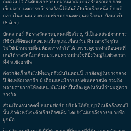
ก็ติดโผ 10 อันดับแรกช่วงปีที่ผ่านมาถือ้เป็นครั้งแรกเลย ยอด
เยี่ยมมาก แต่การคว้ารางวัลนี้ได้มันก็เป็นอีกเรื่องหนึ่ง ก็องเต้
กล่าวในงานแถลงความพร้อมก่อนเตะอุ่นเครื่องพบ บัลแกเรีย
(8 มิ.ย.)
บัลลง ดอร์ คือรางวัลส่วนบุคคลที่ยิ่งใหญ่ นี่เป็นผลลัพธ์จากการ
มีซีซั่นที่ดีของนักเตะคนนั้นๆและเพื่อนร่วมทีม เอาจริงๆมัน
ไม่ใช่เป้าหมายที่ผมต้องการทำให้ได้ เพราะดูจากทำเนียบคนที่
เคยได้รางวัลนี้มาล้วนประสบความสำเร็จที่ยิ่งใหญ่ในช่วงเวลา
ที่ค้าแข้งอาชีพ
คิดว่ายังเร็วเกินไปที่จะพูดถึงมันในตอนนี้ เรายังอยู่ในช่วงกลาง
ปี ยังเหลือเวลาอีก 6 เดือนและมีการแข่งขันหลายนัด รวมถึง
หลายรายการให้ลงเล่น มันไม่จำเป็นที่จะพูดในวันนี้ว่าผมคู่ควร
รางวัล
ส่วนเรื่องอนาคตที่ สแตมฟอร์ด บริดจ์ ใต้สัญญาที่เหลืออีกสองปี
นั้นเจ้าตัวหวังจะซิวเกียรติยศเพิ่ม โดยยังไม่เอ่ยถึงการขยายข้อ
ผูกมัด
ก็อยู่กับ เชลซี มา 5 ปีมีช่วงเวลาที่ดีหลายปีที่นั่น และหวังว่าจะ