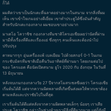
ก็ได้
ผมคิดว่าเขาเป็นนักเตะที่ฉลาดอย่างมากในสนาม จากสิ่งที่ผม
เห็น เขาเข้าใจเกมอย่างดีเยี่ยม เขาทำประตูได้ซึ่งมันสำคัญ
สำหรับนักเตะกองกลาง ผมชอบเขาอย่างมาก
มาเตโอ โควาชิช กองกลางทีมชาติโครเอเชียเผยว่านัดที่ผ่าน
มามีทั้งเรื่องที่ดีและเรื่องแย่ ซึ่งทุกๆ คนเห็นและต้องนำไป
ปรับปรุง
ตาหมากรุก อุ่นเครื่องแพ้ เบลเยียม ไปด้วยสกอร์ 0-1 ในเกม
กระชับมิตรทีมชาติเมื่อคืนวันอาทิตย์ที่ผ่านมา โดยเกมต่อไป
ของ โครแอต คือนัดเปิดสนาม ยูโร 2020 กับ อังกฤษ ในวันที่
13 มิถุนายน
หลังจบเกมกองกลางวัย 27 ปีจากสโมสรเชลซีเผยว่า โครเอเชีย
เริ่มต้นได้ดี แต่จากความผิดพลาดที่เกิดขึ้นส่งผลให้พวกเขาต้อง
ตามหลังและปราชัยไปในที่สุด
เราเริ่มต้นได้ดีแต่หลังจากความผิดพลาดเล็กๆ น้อยๆ เราเสีย
ประตู โควาชิช กล่าวในช่วงท้ายเรามีสิ่งที่ดีมากมาย แต่ก็ยังมี