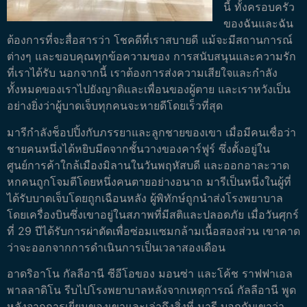
นี้ ทั้งครอบครัว
ของฉันและฉัน
ต้องการที่จะสื่อสารว่า โชคดีที่เราสบายดี แม้จะมีสถานการณ์
ต่างๆ และขอบคุณทุกข้อความของ การสนับสนุนและความรัก
ที่เราได้รับ
นอกจากนี้ เราต้องการส่งความเสียใจและกำลัง
ทั้งหมดของเราไปยังญาติและเพื่อนของผู้ตาย และเราหวังเป็น
อย่างยิ่งว่าผู้บาดเจ็บทุกคนจะหายดีโดยเร็วที่สุด
มารีกำลังช็อปปิ้งกับภรรยาและลูกชายของเขา เมื่อมีคนเชื่อว่า
ชายคนหนึ่งได้หยิบมีดจากชั้นวางของคาร์ฟูร์ ซึ่งตั้งอยู่ใน
ศูนย์การค้าใกล้เมืองมิลานในวันพฤหัสบดี และออกอาละวาด
หกคนถูกโจมตีโดยหนึ่งคนตายอย่างอนาถ
มารีเป็นหนึ่งในผู้ที่
ได้รับบาดเจ็บโดยถูกเฉือนหลัง ผู้พิทักษ์ถูกนำส่งโรงพยาบาล
โดยเครื่องบินซึ่งเขาอยู่ในสภาพที่มีสติและปลอดภัย เมื่อวันศุกร์
ที่ 29 ปีได้รับการผ่าตัดเพื่อซ่อมแซมกล้ามเนื้อสองส่วน เขาคาด
ว่าจะออกจากการดำเนินการเป็นเวลาสองเดือน
อาดริอาโน กัลลีอานี ซีอีโอของ มอนซ่า และโค้ช ราฟฟาเอล
พาลลาดิโน รีบไปโรงพยาบาลหลังจากเหตุการณ์ กัลลีอานี พูด
หลังจากการเยี่ยมของเขาและเล่าถึงสิ่งที่ มารี บอกกับเขาว่า