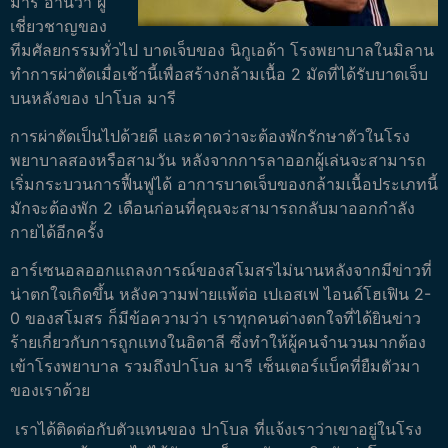
มารี อ่านว่า ผู้
เชี่ยวชาญของ
ทีมศัลยกรรมทั่วไป บาดเจ็บของ นิกูเอด้า โรงพยาบาลในมิลาน
ทำการผ่าตัดเมื่อเช้านี้เพื่อสร้างกล้ามเนื้อ 2 มัดที่ได้รับบาดเจ็บ
บนหลังของ ปาโบล มารี
การผ่าตัดเป็นไปด้วยดี และคาดว่าจะต้องพักรักษาตัวในโรง
พยาบาลสองหรือสามวัน หลังจากการลาออกผู้เล่นจะสามารถ
เริ่มกระบวนการฟื้นฟูได้ อาการบาดเจ็บของกล้ามเนื้อประเภทนี้
มักจะต้องพัก 2 เดือนก่อนที่คุณจะสามารถกลับมาออกกำลัง
กายได้อีกครั้ง
อาร์เซนอลออกแถลงการณ์ของสโมสรไม่นานหลังจากมีข่าวที่
น่าตกใจเกิดขึ้น หลังความพ่ายแพ้ต่อ เปเอสเฟ ไอนด์โฮเฟิน 2-
0 ของสโมสร ก็มีข้อความว่า เราทุกคนต่างตกใจที่ได้ยินข่าว
ร้ายเกี่ยวกับการถูกแทงในอิตาลี ซึ่งทำให้ผู้คนจำนวนมากต้อง
เข้าโรงพยาบาล รวมถึงปาโบล มารี เซ็นเตอร์แบ็คที่ยืมตัวมา
ของเราด้วย
เราได้ติดต่อกับตัวแทนของ ปาโบล ที่แจ้งเราว่าเขาอยู่ในโรง