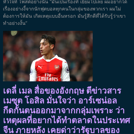
หัวใจที่ โพสต์อย่างนั้น “มันเป็นเรื่องที่ เยี่ยมไปเลย ผมอยากได้
เรื่องอย่างงี้จากนักฟุตบอลทุกคนในกลุ่มของพวกเรา ผมไม่
ต้องการให้มัน เกิดเหตุแบบอื่นหรอก มันรู้สึกดีที่ได้รับรู้ว่าเขา
ทำอย่างงั้น”
เดลี่ เมล สื่อของอังกฤษ ตีข่าวสาร
เมซุต โอสิล มั่นใจว่า อาร์เซน่อล
กีดกั้นตนออกมาจากกลุ่มเพราะ ว่า
เหตุผลที่อยากได้ทำตลาดในประเทศ
จีน ภายหลัง เคยด่าว่ารัฐบาลของ