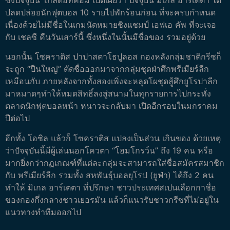
ปลดปล่อยนักฟุตบอล 10 รายไปพักร้อนก่อน ที่จะครบกำหนด
เนื่องด้วยไม่มีชื่อในเกมนัดหมายชิงแชมป์ เอฟเอ คัพ ที่จะเจอ
กับ เชลซี คืนวันเสาร์นี้ ซึ่งหนึ่งในนั้นมีชื่อของ รวมอยู่ด้วย
นอกนั้น โซคราติส ปาปาสตาโธปูลอส กองหลังกลุ่มชาติกรีซก็
จะถูก “ปืนใหญ่” ตัดชื่อออกมาจากกลุ่มชุดฝ่าศึกพรีเมียร์ลีก
เหมือนกับ ภายหลังจากทั้งสองเพิ่งจะหลุดโผชุดสู้ศึกยูโรปาลีก
มาหมาดๆทำให้หมดสิทธิ์ลงสู่สนามในทุกรายการไปกระทั่ง
ตลาดนักฟุตบอลหน้า หนาวจะกลับมา เปิดอีกรอบในมกราคม
ปีต่อไป
อีกทั้ง โอซิล แล้วก็ โซคราติส แปลงเป็นส่วน เกินของ ด้วยเหตุ
ว่าปัจจุบันนี้มีผู้เล่นนอกโควตา “โฮมโกรว์น” ถึง 19 คน หรือ
มากยิ่งกว่ากฏเกณฑ์ที่แต่ละกลุ่มจะสามารถใส่ชื่อสมัครสมาชิก
กับ พรีเมียร์ลีก รวมทั้ง สหพันธ์ุบอลยุโรป (ยูฟ่า) ได้ถึง 2 คน
ทำให้ มิเกล อาร์เตตา ที่ปรึกษา ชาวประเทศสเปนเลือกกาชื่อ
ของกองกึ่งกลางชาวเยอรมัน แล้วก็แนวรับชาวกรีซที่ไม่อยู่ใน
แนวทางทำทีมออกไป