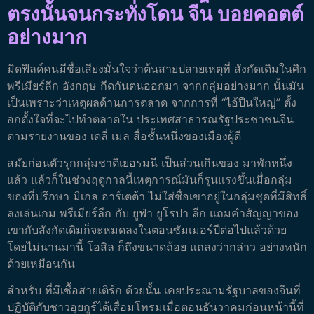
ตรงนั้นจนกระทั่งโดน จีน บอยคอตต์
อย่างมาก
มิดฟิลด์คนมีชื่อเสียงมั่นใจว่าต้นสายปลายเหตุที่ สังกัดเดิมในศึก
พรีเมียร์ลีก อังกฤษ กีดกันตนออกมา จากกลุ่มอย่างมาก นั้นมัน
เป็นเพราะว่าเหตุผลด้านการตลาด จากการที่ “ไอ้ปืนใหญ่” ตั้ง
อกตั้งใจที่จะไปทำตลาดใน ประเทศสาธารณรัฐประชาชนจีน
ตามรายงานของ เดลี่ เมล สื่อชั้นหนึ่งของเมืองผู้ดี
สมัยก่อนตัวรุกกลุ่มชาติเยอรมนี เป็นส่วนเกินของ มาพักหนึ่ง
แล้ว แล้วก็ในช่วงฤดูกาลนี้เหตุการณ์มันก็รุนแรงขึ้นเมื่อกลุ่ม
ของที่ปรึกษา มิเกล อาร์เตต้า ไม่ใส่ชื่อเขาอยู่ในกลุ่มชุดที่มีสิทธิ์
ลงเล่นเกม พรีเมียร์ลีก กับ ยูฟ่า ยูโรปา ลีก แถมคำสัญญาของ
เขากับสังกัดเดิมก็จะหมดลงในตอนซัมเมอร์ปีต่อไปแล้วด้วย
โดยไม่นานมานี้ โอสิล ก็ถึงขนาดถ้อย แถลงว่ากล่าว อย่างหนัก
ด้วยเหมือนกัน
สำหรับ ที่มีเชื้อสายเติร์ก ด้วยนั้น เคยประณามรัฐบาลของจีนที่
ปฏิบัติกับชาวอุยกูร์ได้เสื่อมโทรมเมื่อตอนธันวาคมก่อนหน้านี้ที่