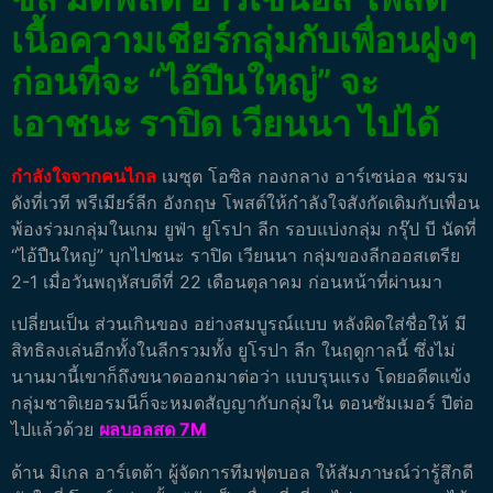
เนื้อความเชียร์กลุ่มกับเพื่อนฝูงๆ
ก่อนที่จะ “ไอ้ปืนใหญ่” จะ
เอาชนะ ราปิด เวียนนา ไปได้
กำลังใจจากคนไกล
เมซุต โอซิล กองกลาง อาร์เซน่อล ชมรม
ดังที่เวที พรีเมียร์ลีก อังกฤษ โพสต์ให้กำลังใจสังกัดเดิมกับเพื่อน
พ้องร่วมกลุ่มในเกม ยูฟ่า ยูโรปา ลีก รอบแบ่งกลุ่ม กรุ๊ป บี นัดที่
“ไอ้ปืนใหญ่” บุกไปชนะ ราปิด เวียนนา กลุ่มของลีกออสเตรีย
2-1 เมื่อวันพฤหัสบดีที่ 22 เดือนตุลาคม ก่อนหน้าที่ผ่านมา
เปลี่ยนเป็น ส่วนเกินของ อย่างสมบูรณ์แบบ หลังผิดใส่ชื่อให้ มี
สิทธิลงเล่นอีกทั้งในลีกรวมทั้ง ยูโรปา ลีก ในฤดูกาลนี้ ซึ่งไม่
นานมานี้เขาก็ถึงขนาดออกมาต่อว่า แบบรุนแรง โดยอดีตแข้ง
กลุ่มชาติเยอรมนีก็จะหมดสัญญากับกลุ่มใน ตอนซัมเมอร์ ปีต่อ
ไปแล้วด้วย
ผลบอลสด 7M
ด้าน มิเกล อาร์เตต้า ผู้จัดการทีมฟุตบอล ให้สัมภาษณ์ว่ารู้สึกดี