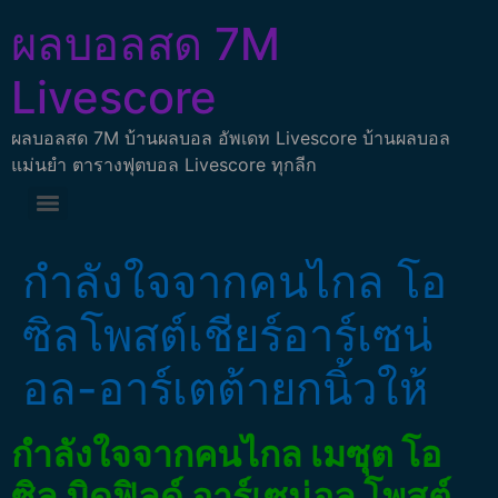
ผลบอลสด 7M
Livescore
ผลบอลสด 7M บ้านผลบอล อัพเดท Livescore บ้านผลบอล
แม่นยำ ตารางฟุตบอล Livescore ทุกลีก
กำลังใจจากคนไกล โอ
ซิลโพสต์เชียร์อาร์เซน่
อล-อาร์เตต้ายกนิ้วให้
กำลังใจจากคนไกล เมซุต โอ
ซิล มิดฟิลด์ อาร์เซน่อล โพสต์