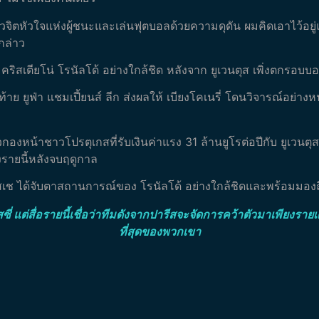
ัวจิตหัวใจแห่งผู้ชนะและเล่นฟุตบอลด้วยความดุดัน ผมคิดเอาไว้อยู
กล่าว
ิสเตียโน่ โรนัลโด้ อย่างใกล้ชิด หลังจาก ยูเวนตุส เพิ่งตกรอบบ
าย ยูฟ่า แชมเปี้ยนส์ ลีก ส่งผลให้ เบียงโคเนรี่ โดนวิจารณ์อย่าง
ัวกองหน้าชาวโปรตุเกสที่รับเงินค่าแรง 31 ล้านยูโรต่อปีกับ ยูเวนต
ายนี้หลังจบฤดูกาล
อสเช ได้จับตาสถานการณ์ของ โรนัลโด้ อย่างใกล้ชิดและพร้อมมองถ
มสซี่ แต่สื่อรายนี้เชื่อว่าทีมดังจากปารีสจะจัดการคว้าตัวมาเพียงรา
ที่สุดของพวกเขา