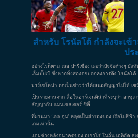
สำหรับ โรนัลโด้ กำลังจะเข้
ประ
อย่างไรก็ตาม เลอ ปารีเซียง เผยว่าปัจจัยต่างๆ ยั
เอ็มบั๊ปเป้ ซึ่งหากทั้งสองตอบตกลงการดึง โรนัลโ
บาร์เซโลน่า ตกเป็นข่าวว่าได้เสนอสัญญาไปให้ เซร์
เป็นรายงานจาก สื่อในอาร์เจนติน่าที่ระบุว่า อาซ
สัญญากับ แมนเชสเตอร์ ซิตี้
ที่ผ่านมา ‘เอล กุน’ หลุดเป็นสำรองของ เรือใบสีฟ้
เกมเท่านั้น
แถมช่วงหลังอนาคตของ อเกวโร่ ในถิ่น เอติฮัด สเต