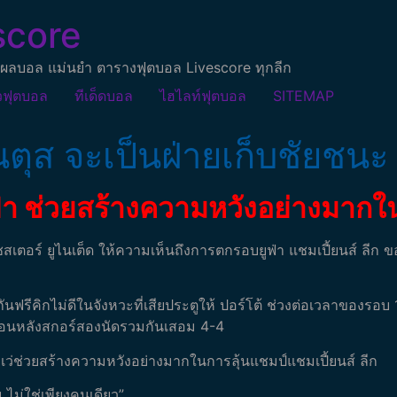
score
ผลบอล แม่นยำ ตารางฟุตบอล Livescore ทุกลีก
วฟุตบอล
ทีเด็ดบอล
ไฮไลท์ฟุตบอล
SITEMAP
นตุส จะเป็นฝ่ายเก็บชัยชนะ
า ช่วยสร้างความหวังอย่างมากใ
เตอร์ ยูไนเต็ด ให้ความเห็นถึงการตกรอบยูฟ่า แชมเปี้ยนส์ ลีก ของ
กันฟรีคิกไม่ดีในจังหวะที่เสียประตูให้ ปอร์โต้ ช่วงต่อเวลาของรอบ 1
ยือนหลังสกอร์สองนัดรวมกันเสอม 4-4
ีมยูเว่ช่วยสร้างความหวังอย่างมากในการลุ้นแชมป์แชมเปี้ยนส์ ลีก
ม ไม่ใช่เพียงคนเดียว”