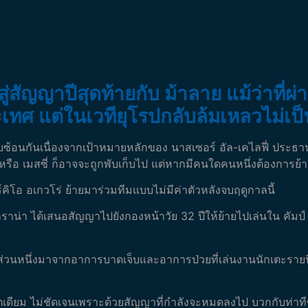
าสู่สัญญาปีสุดท้ายกับ ม้าลาย แม้ว่าท
เทศ แต่ในเวทียุโรปกลับล้มเหลวไม่เป็
งทับซ้อนกันเนื่องจากเป้าหมายหลักของ นาสเซอร์ อัล-เคไลฟี่ ประธ
ด้ หรือ เมสซี่ ก็อาจจะถูกพับเก็บไป แต่หากมีคนใดคนหนึ่งต้องกา
คิโอ อเกวโร่ ย้ายมาร่วมทีมแบบไม่มีค่าตัวหลังจบฤดูกาลนี้
ูลกราน่า ได้เสนอสัญญาไปยังกองหน้าวัย 32 ปีให้ย้ายไปเล่นใน คัม
า ส่วนหนึ่งมาจากอาการบาดเจ็บและอาการป่วยที่เล่นงานนักเตะรายนี
เดียม ไม่ชัดเจนเพราะด้วยสัญญาที่กำลังจะหมดลงไป บวกกับท่าทีขอ