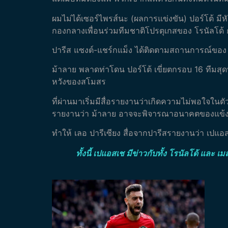
ผมไม่ได้เซอร์ไพรส์นะ (ผลการแข่งขัน) ปอร์โต้ มีห
กองกลางเพื่อนร่วมทีมชาติโปรตุเกสของ โรนัลโด้ 
ปารีส แซงต์-แชร์กแม็ง ได้ติดตามสถานการณ์ของ คร
ม้าลาย พลาดท่าโดน ปอร์โต้ เขี่ยตกรอบ 16 ทีมสุดท้
หวังของสโมสร
ที่ผ่านมาเริ่มมีสื่อรายงานว่าเกิดความไม่พอใจในต
รายงานว่า ม้าลาย อาจจะพิจารณาอนาคตของแข้งร
ทำให้ เลอ ปารีเซียง สื่อจากปารีสรายงานว่า เปแ
ทั้งนี้ เปแอสเช มีข่าวกับทั้ง โรนัลโด้ และ เ