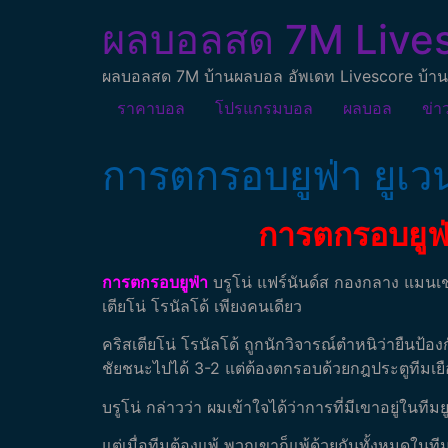
ผลบอลสด 7M Live
ผลบอลสด 7M บ้านผลบอล อัพเดท Livescore บ้าน
ราคาบอล
โปรแกรมบอล
ผลบอล
ข่า
การตกรอบยูฟ่า ยูเว
การตกรอบยูฟ่
การตกรอบยูฟ่า
บรูโน่ แฟร์นันด์ส กองกลาง แมนเชส
เตียโน่ โรนัลโด้ เพียงคนเดียว
คริสเตียโน่ โรนัลโด้ ถูกนักวิจารณ์ตำหนิว่ายืนป้อง
ชัยชนะไปได้ 3-2 แต่ต้องตกรอบด้วยกฎประตูทีมเ
บรูโน่ กล่าวว่า ผมเข้าใจได้ว่าการที่มีเขาอยู่ในท
แต่เมื่อทีมต้องแพ้ พวกเขาก็แพ้ด้วยกันทั้งหมดในที